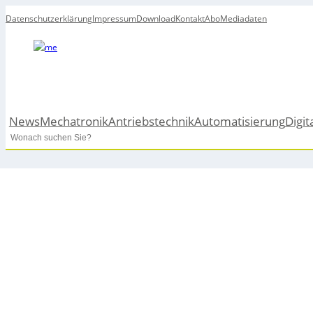
Datenschutzerklärung
Impressum
Download
Kontakt
Abo
Mediadaten
News
Mechatronik
Antriebstechnik
Automatisierung
Digit
Search