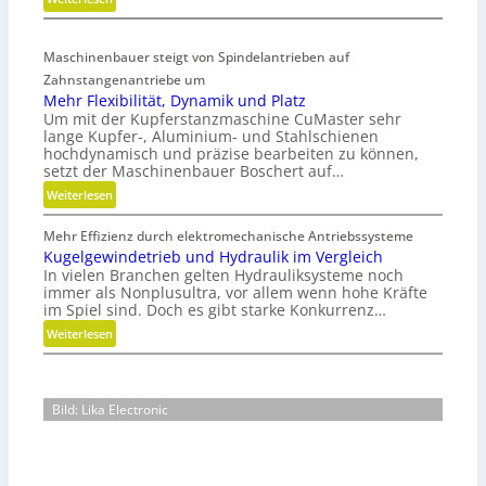
r
K
e
u
A
Maschinenbauer steigt von Spindelantrieben auf
n
r
Zahnstangenantriebe um
s
m
Mehr Flexibilität, Dynamik und Platz
t
a
Um mit der Kupferstanzmaschine CuMaster sehr
s
t
lange Kupfer-, Aluminium- und Stahlschienen
t
u
hochdynamisch und präzise bearbeiten zu können,
o
r
setzt der Maschinenbauer Boschert auf…
f
e
:
Weiterlesen
f
n
M
a
t
Mehr Effizienz durch elektromechanische Antriebssysteme
e
b
e
Kugelgewindetrieb und Hydraulik im Vergleich
h
f
c
In vielen Branchen gelten Hydrauliksysteme noch
r
ä
immer als Nonplusultra, vor allem wenn hohe Kräfte
h
F
l
im Spiel sind. Doch es gibt starke Konkurrenz…
n
l
l
i
:
Weiterlesen
e
e
k
K
x
v
u
i
e
g
b
Bild: Lika Electronic
r
e
i
m
l
l
e
g
i
i
e
t