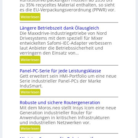
n
i
zu 35% recyceltes Material enthalten, so sieht
e
e
es die EU-Verpackungsverordnung (PPWR) vor.
l
s
:
Weiterlesen
l
H
K
g
y
Längere Betriebszeit dank Ölausgleich
r
e
b
Die Maxxdrive-Industriegetriebe von Nord
e
n
Drivesystems mit dem speziell für Mixer
r
i
a
entwickelten Safomi-IEC-Adapter verbessern
i
s
u
laut Anbieter die Betriebssicherheit und
d
l
verringern den Einsatz von…
p
-
a
o
:
Weiterlesen
K
u
s
L
u
f
Panel-PC-Serie für jede Leistungsklasse
i
ä
g
w
Gett erweitert sein HMI-Portfolio um eine neue
t
n
e
Serie industrieller Panel-PCs der Marke
i
i
g
l
InduSmart.
r
o
e
l
:
Weiterlesen
t
n
r
P
a
s
i
a
e
Robuste und sichere Routergeneration
g
c
n
e
B
Mit dem Moros.neo stellt Insys Icom eine neue
e
e
h
r
Generation industrieller Router für
e
l
r
a
Anwendungen in kritischen Infrastrukturen
e
-
t
und industriellen Netzwerken vor.
P
f
n
r
C
t
:
Weiterlesen
i
-
R
i
S
e
o