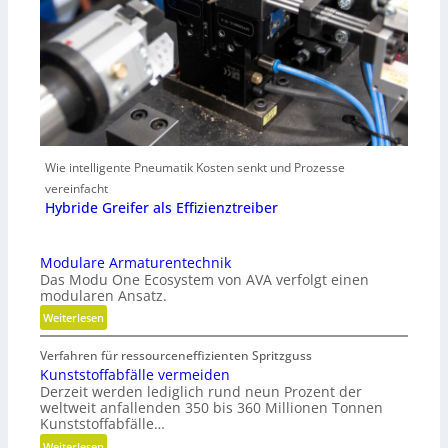
Wie intelligente Pneumatik Kosten senkt und Prozesse
vereinfacht
Hybride Greifer als Effizienztreiber
Modulare Armaturentechnik
Das Modu One Ecosystem von AVA verfolgt einen
modularen Ansatz.
:
Weiterlesen
M
Verfahren für ressourceneffizienten Spritzguss
o
Kunststoffabfälle vermeiden
d
Derzeit werden lediglich rund neun Prozent der
u
weltweit anfallenden 350 bis 360 Millionen Tonnen
l
Kunststoffabfälle…
a
:
Weiterlesen