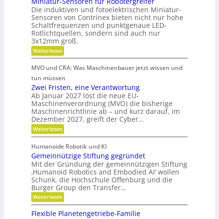
Miniatur-Sensoren für Robotergreifer
e
n
b
b
r
Die induktiven und fotoelektrischen Miniatur-
d
u
s
i
Sensoren von Contrinex bieten nicht nur hohe
s
e
e
z
Schaltfrequenzen und punktgenaue LED-
t
f
r
Rotlichtquellen, sondern sind auch nur
e
e
ü
u
K
3x12mm groß.
i
r
n
u
j
:
Weiterlesen
t
d
e
M
n
s
d
d
i
i
s
MVO und CRA: Was Maschinenbauer jetzt wissen und
e
a
n
c
t
L
i
tun müssen
n
h
e
a
s
Zwei Fristen, eine Verantwortung
e
k
i
t
r
Ab Januar 2027 löst die neue EU-
t
s
u
Ö
e
Maschinenverordnung (MVO) die bisherige
t
o
r
R
l
Maschinenrichtlinie ab – und kurz darauf, im
u
-
f
o
a
n
Dezember 2027, greift der Cyber…
S
u
f
g
e
u
t
:
Weiterlesen
s
n
b
e
Z
s
k
s
r
r
w
g
l
o
Humanoide Robotik und KI
g
e
a
a
r
l
Gemeinnützige Stiftung gegründet
e
i
s
e
n
n
F
Mit der Gründung der gemeinnützigen Stiftung
e
s
n
e
r
c
‚Humanoid Robotics and Embodied AI‘ wollen
i
e
f
r
i
Schunk, die Hochschule Offenburg und die
h
ü
c
a
s
Burger Group den Transfer…
r
e
t
t
h
R
i
:
e
Weiterlesen
o
o
G
n
b
n
e
,
Flexible Planetengetriebe-Familie
o
m
e