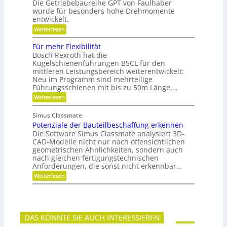
Die Getriebebaureihe GPT von Faulhaber
t
e
i
e
wurde für besonders hohe Drehmomente
i
n
r
entwickelt.
n
e
g
n
V
:
Weiterlesen
r
ü
e
F
e
t
r
l
i
Für mehr Flexibilität
z
a
e
f
Bosch Rexroth hat die
i
n
x
e
g
Kugelschienenführungen BSCL für den
t
i
r
e
w
mittleren Leistungsbereich weiterentwickelt:
b
S
o
Neu im Programm sind mehrteilige
l
t
r
e
Führungsschienen mit bis zu 50m Länge,…
i
t
P
:
Weiterlesen
f
u
l
F
t
n
a
ü
u
g
n
Simus Classmate
r
n
e
Potenziale der Bauteilbeschaffung erkennen
m
g
t
e
Die Software Simus Classmate analysiert 3D-
g
e
h
e
CAD-Modelle nicht nur nach offensichtlichen
n
r
g
geometrischen Ähnlichkeiten, sondern auch
g
F
r
e
nach gleichen fertigungstechnischen
l
ü
t
Anforderungen, die sonst nicht erkennbar…
e
n
r
x
d
:
Weiterlesen
i
i
e
P
e
b
t
o
b
i
t
e
l
e
-
i
n
F
DAS KÖNNTE SIE AUCH INTERESSIEREN
t
z
a
ä
i