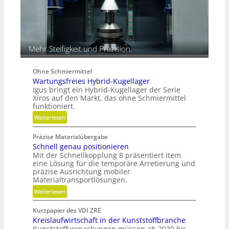
V
e
r
g
Mehr Steifigkeit und Präzision
l
e
i
Ohne Schmiermittel
c
Wartungsfreies Hybrid-Kugellager
h
Igus bringt ein Hybrid-Kugellager der Serie
Xiros auf den Markt, das ohne Schmiermittel
funktioniert.
:
Weiterlesen
W
Präzise Materialübergabe
a
Schnell genau positionieren
r
Mit der Schnellkopplung 8 präsentiert Item
t
eine Lösung für die temporäre Arretierung und
u
präzise Ausrichtung mobiler
n
Materialtransportlösungen.
g
:
Weiterlesen
s
S
f
Kurzpapier des VDI ZRE
c
r
Kreislaufwirtschaft in der Kunststoffbranche
h
e
Kunststoffverpackungen müssen ab 2030 bis