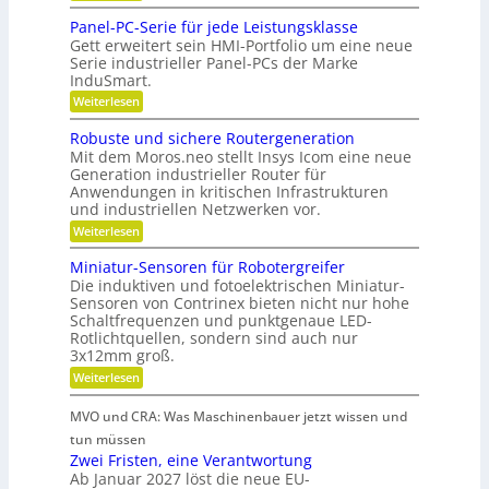
a
D
o
K
i
u
u
Panel-PC-Serie für jede Leistungsklasse
s
f
u
n
Gett erweitert sein HMI-Portfolio um eine neue
f
i
f
g
Serie industrieller Panel-PCs der Marke
g
w
e
t
InduSmart.
e
r
e
i
i
e
l
:
Weiterlesen
r
r
n
o
P
l
k
z
t
a
n
Robuste und sichere Routergeneration
a
i
e
n
s
i
Mit dem Moros.neo stellt Insys Icom eine neue
e
g
e
n
c
l
Generation industrieller Router für
e
l
e
n
l
h
Anwendungen in kritischen Infrastrukturen
-
r
r
e
und industriellen Netzwerken vor.
P
e
a
e
s
C
n
:
f
Weiterlesen
A
n
-
R
n
t
S
o
a
Miniatur-Sensoren für Robotergreifer
e
i
b
l
r
Die induktiven und fotoelektrischen Miniatur-
u
n
o
i
Sensoren von Contrinex bieten nicht nur hohe
s
g
d
e
Schaltfrequenzen und punktgenaue LED-
t
-
f
e
Rotlichtquellen, sondern sind auch nur
e
E
ü
u
3x12mm groß.
r
i
r
n
n
j
K
:
Weiterlesen
d
g
e
M
u
s
a
d
i
i
MVO und CRA: Was Maschinenbauer jetzt wissen und
n
n
e
n
c
g
L
i
s
tun müssen
h
s
e
a
Zwei Fristen, eine Verantwortung
t
e
m
i
t
r
Ab Januar 2027 löst die neue EU-
o
s
s
u