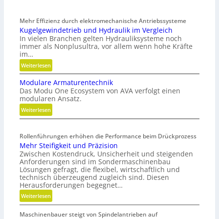
Mehr Effizienz durch elektromechanische Antriebssysteme
Kugelgewindetrieb und Hydraulik im Vergleich
In vielen Branchen gelten Hydrauliksysteme noch
immer als Nonplusultra, vor allem wenn hohe Kräfte
im…
:
Weiterlesen
K
Modulare Armaturentechnik
u
Das Modu One Ecosystem von AVA verfolgt einen
g
modularen Ansatz.
e
:
Weiterlesen
l
M
g
o
e
Rollenführungen erhöhen die Performance beim Drückprozess
d
w
Mehr Steifigkeit und Präzision
u
i
Zwischen Kostendruck, Unsicherheit und steigenden
l
n
Anforderungen sind im Sondermaschinenbau
a
d
Lösungen gefragt, die flexibel, wirtschaftlich und
r
e
technisch überzeugend zugleich sind. Diesen
e
Herausforderungen begegnet…
t
A
r
:
Weiterlesen
r
i
M
m
e
Maschinenbauer steigt von Spindelantrieben auf
e