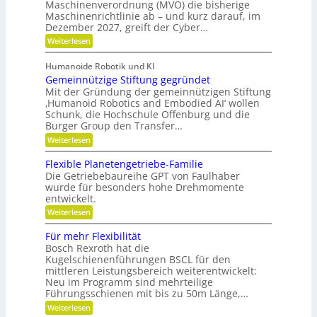
e
d
Maschinenverordnung (MVO) die bisherige
t
r
t
R
u
Maschinenrichtlinie ab – und kurz darauf, im
u
-
o
o
l
n
Dezember 2027, greift der Cyber…
S
u
f
g
e
t
:
Weiterlesen
s
n
f
e
Z
k
s
r
w
b
l
o
Humanoide Robotik und KI
g
e
r
a
r
Gemeinnützige Stiftung gegründet
e
i
s
e
a
n
F
Mit der Gründung der gemeinnützigen Stiftung
s
n
e
r
n
‚Humanoid Robotics and Embodied AI‘ wollen
e
f
r
i
Schunk, die Hochschule Offenburg und die
c
ü
a
s
Burger Group den Transfer…
r
h
t
t
R
i
:
e
Weiterlesen
e
o
o
G
n
b
n
e
,
Flexible Planetengetriebe-Familie
o
m
e
Die Getriebebaureihe GPT von Faulhaber
t
e
i
e
wurde für besonders hohe Drehmomente
i
n
r
entwickelt.
n
e
g
n
V
:
Weiterlesen
r
ü
e
F
e
t
r
l
i
Für mehr Flexibilität
z
a
e
f
Bosch Rexroth hat die
i
n
x
e
g
Kugelschienenführungen BSCL für den
t
i
r
e
w
mittleren Leistungsbereich weiterentwickelt:
b
S
o
Neu im Programm sind mehrteilige
l
t
r
e
Führungsschienen mit bis zu 50m Länge,…
i
t
P
:
Weiterlesen
f
u
l
F