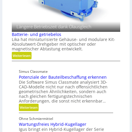
D
n
y
n
a
m
Längere Betriebszeit dank Ölausgleich
i
Batterie- und getriebelos
k
Lika hat miniaturisierte Gehäuse- und modulare Kit-
u
Absolutwert-Drehgeber mit optischer oder
n
magnetischer Abtastung entwickelt.
d
:
Weiterlesen
P
B
l
a
a
Simus Classmate
t
t
Potenziale der Bauteilbeschaffung erkennen
t
Die Software Simus Classmate analysiert 3D-
z
e
CAD-Modelle nicht nur nach offensichtlichen
r
geometrischen Ähnlichkeiten, sondern auch
i
nach gleichen fertigungstechnischen
e
Anforderungen, die sonst nicht erkennbar…
-
:
Weiterlesen
u
P
n
Ohne Schmiermittel
o
d
Wartungsfreies Hybrid-Kugellager
t
g
Igus bringt ein Hybrid-Kugellager der Serie
e