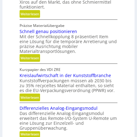
Xiros auf den Markt, das ohne Schmiermittel
e
n
funktioniert.
t
z
r
:
Weiterlesen
i
i
W
a
e
Präzise Materialübergabe
a
l
Schnell genau positionieren
b
r
e
Mit der Schnellkopplung 8 präsentiert Item
e
t
d
eine Lösung für die temporäre Arretierung und
l
u
e
präzise Ausrichtung mobiler
o
n
r
Materialtransportlösungen.
s
g
B
:
Weiterlesen
s
a
S
f
u
Kurzpapier des VDI ZRE
c
r
t
Kreislaufwirtschaft in der Kunststoffbranche
h
e
e
Kunststoffverpackungen müssen ab 2030 bis
n
i
i
zu 35% recyceltes Material enthalten, so sieht
e
e
es die EU-Verpackungsverordnung (PPWR) vor.
l
l
s
b
:
Weiterlesen
l
H
e
K
g
y
Differenzielles Analog-Eingangsmodul
s
r
e
b
Das differenzielle Analog-Eingangsmodul
c
e
n
erweitert das Remote-I/O-System U-Remote um
r
h
i
a
eine Lösung zur Einzelzell- und
i
a
s
u
Gruppenüberwachung.
d
f
l
p
:
Weiterlesen
-
f