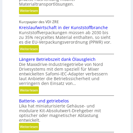
Materialtransportlösungen.
l
e
:
Weiterlesen
i
S
c
Kurzpapier des VDI ZRE
c
h
Kreislaufwirtschaft in der Kunststoffbranche
h
Kunststoffverpackungen müssen ab 2030 bis
n
zu 35% recyceltes Material enthalten, so sieht
e
es die EU-Verpackungsverordnung (PPWR) vor.
l
:
Weiterlesen
l
K
g
Längere Betriebszeit dank Ölausgleich
r
e
Die Maxxdrive-Industriegetriebe von Nord
e
n
Drivesystems mit dem speziell für Mixer
i
a
entwickelten Safomi-IEC-Adapter verbessern
s
u
laut Anbieter die Betriebssicherheit und
l
verringern den Einsatz von…
p
a
o
:
Weiterlesen
u
s
L
f
Batterie- und getriebelos
i
ä
w
Lika hat miniaturisierte Gehäuse- und
t
n
modulare Kit-Absolutwert-Drehgeber mit
i
i
g
optischer oder magnetischer Abtastung
r
o
e
entwickelt.
t
n
r
:
Weiterlesen
s
i
e
B