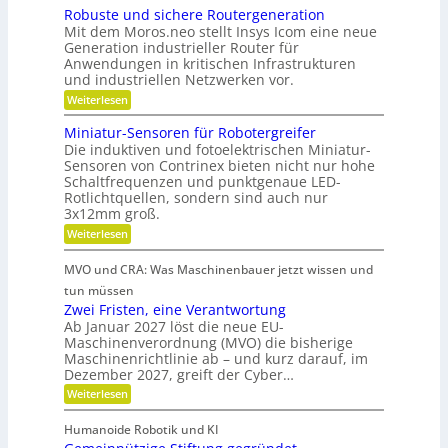
c
e
B
Robuste und sichere Routergeneration
a
h
r
e
Mit dem Moros.neo stellt Insys Icom eine neue
t
a
e
t
Generation industrieller Router für
t
f
Anwendungen in kritischen Infrastrukturen
n
r
e
t
und industriellen Netzwerken vor.
i
r
i
:
Weiterlesen
e
i
R
n
b
o
e
Miniatur-Sensoren für Robotergreifer
d
s
b
Die induktiven und fotoelektrischen Miniatur-
-
e
u
z
Sensoren von Contrinex bieten nicht nur hohe
u
s
r
e
Schaltfrequenzen und punktgenaue LED-
t
n
K
Rotlichtquellen, sondern sind auch nur
e
i
d
u
u
3x12mm groß.
t
n
g
n
:
Weiterlesen
d
d
e
M
s
s
a
i
t
t
i
MVO und CRA: Was Maschinenbauer jetzt wissen und
n
n
c
r
s
i
tun müssen
k
h
i
a
t
Zwei Fristen, eine Verantwortung
e
Ö
t
e
r
o
Ab Januar 2027 löst die neue EU-
l
u
e
b
Maschinenverordnung (MVO) die bisherige
f
r
a
R
Maschinenrichtlinie ab – und kurz darauf, im
e
-
f
o
u
Dezember 2027, greift der Cyber…
S
l
u
b
s
e
t
:
Weiterlesen
o
r
n
g
e
Z
s
s
a
r
w
l
o
Humanoide Robotik und KI
g
e
n
r
e