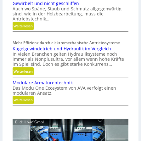
s
Gewirbelt und nicht geschliffen
Auch wo Späne, Staub und Schmutz allgegenwärtig
t
sind, wie in der Holzbearbeitung, muss die
s
Antriebstechnik…
t
:
Weiterlesen
o
G
f
e
f
Mehr Effizienz durch elektromechanische Antriebssysteme
w
a
Kugelgewindetrieb und Hydraulik im Vergleich
i
b
In vielen Branchen gelten Hydrauliksysteme noch
r
f
immer als Nonplusultra, vor allem wenn hohe Kräfte
b
ä
im Spiel sind. Doch es gibt starke Konkurrenz…
e
l
:
Weiterlesen
l
l
K
t
e
Modulare Armaturentechnik
u
u
v
Das Modu One Ecosystem von AVA verfolgt einen
g
n
e
modularen Ansatz.
e
d
r
:
Weiterlesen
l
n
m
M
g
i
e
o
e
c
i
d
w
h
Bild: Hiwin GmbH
d
u
i
t
e
l
n
g
n
a
d
e