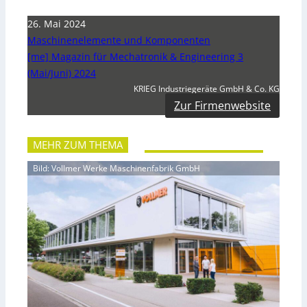
26. Mai 2024
Maschinenelemente und Komponenten
[me] Magazin für Mechatronik & Engineering 3
(Mai/Juni) 2024
KRIEG Industriegeräte GmbH & Co. KG
Zur Firmenwebsite
MEHR ZUM THEMA
Bild: Vollmer Werke Maschinenfabrik GmbH