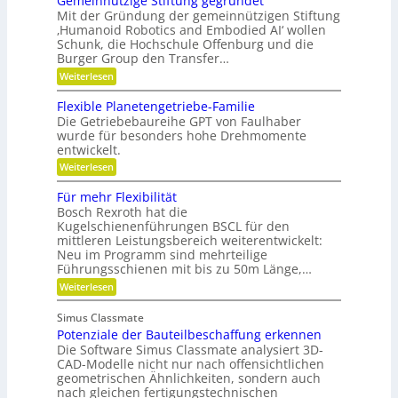
Gemeinnützige Stiftung gegründet
e
i
c
e
n
i
F
Mit der Gründung der gemeinnützigen Stiftung
n
h
e
r
‚Humanoid Robotics and Embodied AI‘ wollen
c
f
r
i
e
Schunk, die Hochschule Offenburg und die
ü
h
a
s
Burger Group den Transfer…
r
t
t
R
i
:
e
Weiterlesen
o
o
G
n
b
n
e
,
Flexible Planetengetriebe-Familie
o
m
e
Die Getriebebaureihe GPT von Faulhaber
t
e
i
e
wurde für besonders hohe Drehmomente
i
n
r
entwickelt.
n
e
g
n
V
:
Weiterlesen
r
ü
e
F
e
t
r
l
i
Für mehr Flexibilität
z
a
e
f
Bosch Rexroth hat die
i
n
x
e
g
Kugelschienenführungen BSCL für den
t
i
r
e
w
mittleren Leistungsbereich weiterentwickelt:
b
S
o
Neu im Programm sind mehrteilige
l
t
r
e
Führungsschienen mit bis zu 50m Länge,…
i
t
P
:
Weiterlesen
f
u
l
F
t
n
a
ü
u
g
n
Simus Classmate
r
n
e
Potenziale der Bauteilbeschaffung erkennen
m
g
t
e
Die Software Simus Classmate analysiert 3D-
g
e
h
e
CAD-Modelle nicht nur nach offensichtlichen
n
r
g
geometrischen Ähnlichkeiten, sondern auch
g
F
r
e
nach gleichen fertigungstechnischen
l