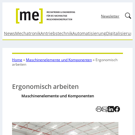
Linked
Newsletter
News
Mechatronik
Antriebstechnik
Automatisierung
Digitalisierun
Home
»
Maschinenelemente und Komponenten
»
Ergonomisch
arbeiten
Ergonomisch arbeiten
Maschinenelemente und Komponenten