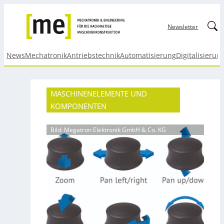
Linked
Newsletter
News
Mechatronik
Antriebstechnik
Automatisierung
Digitalisierun
MASCHINENELEMENTE UND
KOMPONENTEN
Bild: Megatron Elektronik GmbH & Co. KG