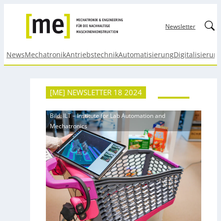
Linked
Newsletter
News
Mechatronik
Antriebstechnik
Automatisierung
Digitalisierun
[ME] NEWSLETTER 18 2024
Bild: ILT – Institute for Lab Automation and
Mechatronics