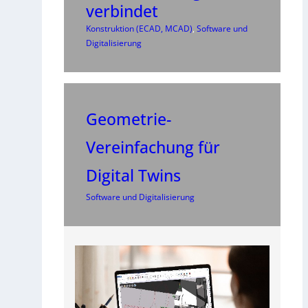
verbindet
Konstruktion (ECAD, MCAD)
, 
Software und
Digitalisierung
Geometrie-
Vereinfachung für
Digital Twins
Software und Digitalisierung