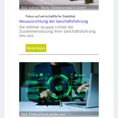
Bild: Vollmer Werke Maschinenfabrik GmbH
Fokus auf wirtschaftliche Stabilität
Neuausrichtung der Geschäftsführung
Die Vollmer Gruppe richtet die
Zusammensetzung ihrer Geschäftsführung
neu aus.
:
Weiterlesen
N
e
u
a
u
s
r
i
c
h
t
u
Bild: ©Nikon/stock.adobe.com