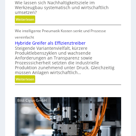
i
Wie lassen sich Nachhaltigkeitsziele im
i
u
N
Werkzeugbau systematisch und wirtschaftlich
n
m
n
e
umsetzen?
d
w
u
s
:
Weiterlesen
e
i
a
M
t
r
u
Wie intelligente Pneumatik Kosten senkt und Prozesse
e
d
s
t
vereinfacht
m
r
h
Hybride Greifer als Effizienztreiber
o
i
Steigende Variantenvielfalt, kürzere
o
b
c
Produktlebenszyklen und wachsende
d
i
h
Anforderungen an Transparenz sowie
e
l
Prozesssicherheit setzten die industrielle
t
n
Produktion zunehmend unter Druck. Gleichzeitig
u
f
müssen Anlagen wirtschaftlich…
n
ü
:
Weiterlesen
g
r
H
n
y
a
b
c
Bild: Cigus GmbH
r
h
i
h
d
a
e
l
G
t
r
i