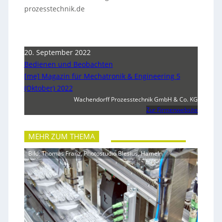
prozesstechnik.de
20. September 2022
Bedienen und Beobachten
[me] Magazin für Mechatronik & Engineering 5
(Oktober) 2022
Wachendorff Prozesstechnik GmbH & Co. KG
Zur Firmenwebsite
MEHR ZUM THEMA
Bild: Thomas Franz, Photostudio Blesius, Hameln