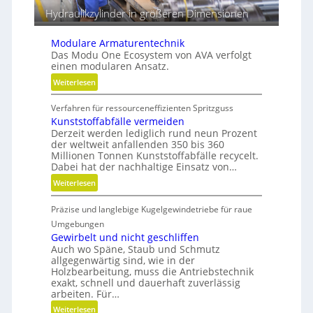
Hydraulikzylinder in größeren Dimensionen
Modulare Armaturentechnik
Das Modu One Ecosystem von AVA verfolgt
einen modularen Ansatz.
:
Weiterlesen
M
Verfahren für ressourceneffizienten Spritzguss
o
Kunststoffabfälle vermeiden
d
Derzeit werden lediglich rund neun Prozent
u
der weltweit anfallenden 350 bis 360
l
Millionen Tonnen Kunststoffabfälle recycelt.
a
Dabei hat der nachhaltige Einsatz von…
r
:
Weiterlesen
e
K
A
Präzise und langlebige Kugelgewindetriebe für raue
u
r
n
Umgebungen
m
s
Gewirbelt und nicht geschliffen
a
Auch wo Späne, Staub und Schmutz
t
t
allgegenwärtig sind, wie in der
s
u
Holzbearbeitung, muss die Antriebstechnik
t
r
exakt, schnell und dauerhaft zuverlässig
o
arbeiten. Für…
e
f
n
:
Weiterlesen