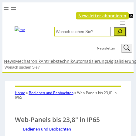
LinkedIn
Newsletter abonnieren
Search
LinkedIn
Newsletter
News
Mechatronik
Antriebstechnik
Automatisierung
Digitalisierun
Search
Home
»
Bedienen und Beobachten
»
Web-Panels bis 23,8″ in
IP65
Web-Panels bis 23,8″ in IP65
Bedienen und Beobachten