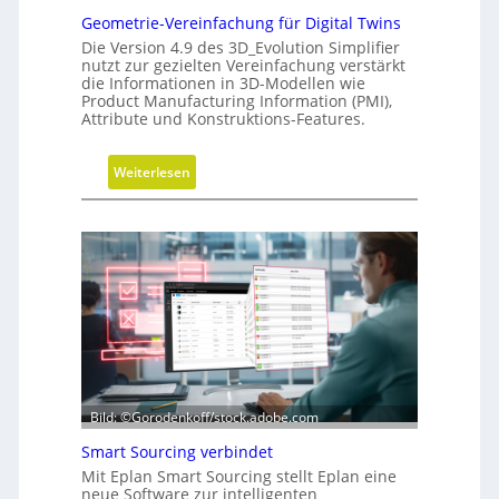
N
m
Geometrie-Vereinfachung für Digital Twins
C
a
Die Version 4.9 des 3D_Evolution Simplifier
-
p
nutzt zur gezielten Vereinfachung verstärkt
S
die Informationen in 3D-Modellen wie
Product Manufacturing Information (PMI),
i
Attribute und Konstruktions-Features.
m
u
:
Weiterlesen
l
G
a
e
t
o
i
m
o
e
n
t
r
i
e
-
Bild: ©Gorodenkoff/stock.adobe.com
V
Smart Sourcing verbindet
e
Mit Eplan Smart Sourcing stellt Eplan eine
r
neue Software zur intelligenten
e