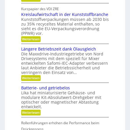
i
S
e
e
f
c
i
Kurzpapier des VDI ZRE
d
h
e
f
Kreislaufwirtschaft in der Kunststoffbranche
n
s
i
e
e
H
Kunststoffverpackungen müssen ab 2030 bis
e
n
l
y
zu 35% recyceltes Material enthalten, so
n
l
b
sieht es die EU-Verpackungsverordnung
g
r
k
(PPWR) vor.
e
i
n
:
n
Weiterlesen
d
a
K
a
-
r
u
K
Längere Betriebszeit dank Ölausgleich
u
e
p
u
Die Maxxdrive-Industriegetriebe von Nord
f
i
o
g
Drivesystems mit dem speziell für Mixer
s
s
m
e
entwickelten Safomi-IEC-Adapter verbessern
l
i
l
i
laut Anbieter die Betriebssicherheit und
a
t
l
t
u
i
a
verringern den Einsatz von…
f
o
g
s
:
Weiterlesen
w
n
e
e
L
i
i
r
ä
c
Batterie- und getriebelos
r
e
n
t
r
Lika hat miniaturisierte Gehäuse- und
h
g
s
e
modulare Kit-Absolutwert-Drehgeber mit
s
e
c
n
optischer oder magnetischer Abtastung
r
F
h
entwickelt.
e
a
r
B
f
:
Weiterlesen
e
e
t
B
t
i
i
a
r
Rollenführungen erhöhen die Performance beim
n
t
h
i
d
t
Drückprozess