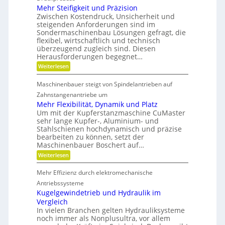
e
e
e
e
Mehr Steifigkeit und Präzision
b
r
r
i
s
Zwischen Kostendruck, Unsicherheit und
K
i
t
z
steigenden Anforderungen sind im
u
e
e
s
Sondermaschinenbau Lösungen gefragt, die
n
-
i
s
flexibel, wirtschaftlich und technisch
u
g
t
t
n
überzeugend zugleich sind. Diesen
r
d
s
d
Herausforderungen begegnet…
a
a
t
g
n
:
Weiterlesen
o
e
d
k
M
f
t
e
Ö
e
f
r
Maschinenbauer steigt von Spindelantrieben auf
l
h
n
b
i
a
r
Zahnstangenantriebe um
r
e
u
S
a
b
Mehr Flexibilität, Dynamik und Platz
s
t
n
e
Um mit der Kupferstanzmaschine CuMaster
g
e
c
l
sehr lange Kupfer-, Aluminium- und
l
i
h
o
e
Stahlschienen hochdynamisch und präzise
f
e
s
i
bearbeiten zu können, setzt der
i
c
g
Maschinenbauer Boschert auf…
h
k
:
Weiterlesen
e
M
i
e
t
Mehr Effizienz durch elektromechanische
h
u
r
Antriebssysteme
n
F
Kugelgewindetrieb und Hydraulik im
d
l
P
Vergleich
e
r
In vielen Branchen gelten Hydrauliksysteme
x
ä
noch immer als Nonplusultra, vor allem
i
z
b