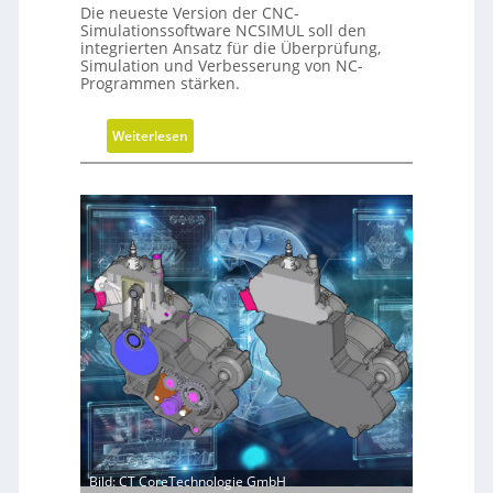
e
Die neueste Version der CNC-
i
Simulationssoftware NCSIMUL soll den
N
integrierten Ansatz für die Überprüfung,
Simulation und Verbesserung von NC-
a
Programmen stärken.
c
h
:
Weiterlesen
h
N
a
e
l
u
t
e
i
V
g
e
k
r
e
s
i
i
t
o
s
n
-
d
R
e
o
r
a
C
Bild: CT CoreTechnologie GmbH
d