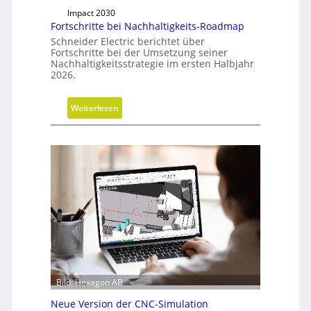
n
Impact 2030
g
Fortschritte bei Nachhaltigkeits-Roadmap
d
Schneider Electric berichtet über
e
Fortschritte bei der Umsetzung seiner
r
Nachhaltigkeitsstrategie im ersten Halbjahr
2026.
G
e
s
:
Weiterlesen
c
F
h
o
ä
r
f
t
t
s
s
c
f
h
ü
r
h
i
r
t
u
t
n
e
Bild: Hexagon AB
g
b
Neue Version der CNC-Simulation