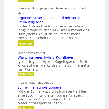
f
t
G
a
e
Komplexe Bewegungen intuitiv mit nur einer Hand
e
b
c
w
steuern
f
h
i
Ergonomischer Bedienknauf mit sechs
ä
n
Freiheitsgraden
r
l
i
In der Automotive-Industrie ist es schon
b
l
lange etabliert, aber inzwischen kommt das
k
e
e
Bussystem CAN auch bei immer mehr
l
mechatronischen Bauteilen zum Einsatz.…
v
t
e
:
Weiterlesen
u
r
E
n
m
Ohne Schmiermittel
r
d
e
Wartungsfreies Hybrid-Kugellager
g
n
i
Igus bringt ein Hybrid-Kugellager der Serie
o
i
Xiros auf den Markt, das ohne Schmiermittel
d
n
c
funktioniert.
e
o
h
:
Weiterlesen
n
m
W
t
i
a
g
Präzise Materialübergabe
r
s
e
Schnell genau positionieren
t
c
u
Mit der Schnellkopplung 8 präsentiert Item
s
h
n
eine Lösung für die temporäre Arretierung
c
g
e
und präzise Ausrichtung mobiler
h
s
Materialtransportlösungen.
r
f
l
:
r
Weiterlesen
B