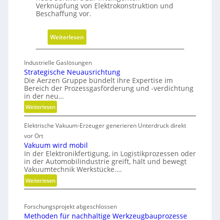
Verknüpfung von Elektrokonstruktion und
i
Beschaffung vor.
n
f
:
Weiterlesen
a
S
c
m
h
Industrielle Gaslösungen
a
Strategische Neuausrichtung
u
r
Die Aerzen Gruppe bündelt ihre Expertise im
n
Bereich der Prozessgasförderung und -verdichtung
t
g
in der neu…
S
f
:
Weiterlesen
o
ü
S
u
r
Elektrische Vakuum-Erzeuger generieren Unterdruck direkt
t
r
D
r
vor Ort
c
a
i
Vakuum wird mobil
i
In der Elektronikfertigung, in Logistikprozessen oder
t
g
n
in der Automobilindustrie greift, hält und bewegt
e
i
Vakuumtechnik Werkstücke.…
g
g
t
:
Weiterlesen
v
i
a
V
s
e
l
a
c
r
T
Forschungsprojekt abgeschlossen
k
h
b
Methoden für nachhaltige Werkzeugbauprozesse
w
u
e