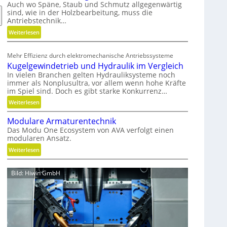
t
Auch wo Späne, Staub und Schmutz allgegenwärtig
sind, wie in der Holzbearbeitung, muss die
s
Antriebstechnik…
t
:
o
Weiterlesen
G
f
e
f
Mehr Effizienz durch elektromechanische Antriebssysteme
w
a
Kugelgewindetrieb und Hydraulik im Vergleich
i
b
In vielen Branchen gelten Hydrauliksysteme noch
r
f
immer als Nonplusultra, vor allem wenn hohe Kräfte
b
ä
im Spiel sind. Doch es gibt starke Konkurrenz…
e
l
:
Weiterlesen
l
l
K
t
e
Modulare Armaturentechnik
u
u
v
Das Modu One Ecosystem von AVA verfolgt einen
g
modularen Ansatz.
n
e
e
d
r
:
Weiterlesen
l
n
m
M
g
i
e
o
e
Bild: Hiwin GmbH
c
i
d
w
h
d
u
i
t
e
l
n
g
n
a
d
e
r
e
s
e
t