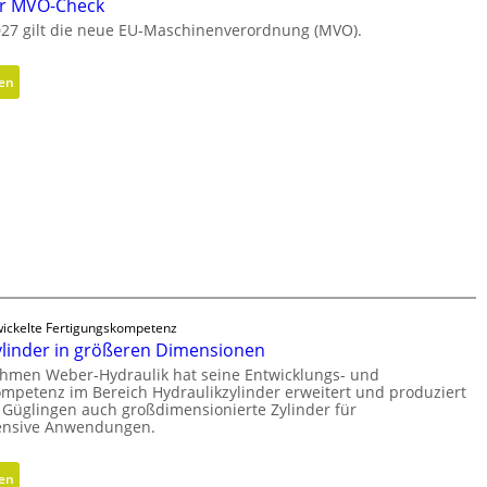
er MVO-Check
m
027 gilt die neue EU-Maschinenverordnung (MVO).
i
s
:
sen
c
K
h
o
e
s
r
t
B
e
e
n
d
l
i
o
e
s
n
e
k
ickelte Fertigungskompetenz
r
n
ylinder in größeren Dimensionen
M
a
hmen Weber-Hydraulik hat seine Entwicklungs- und
V
u
mpetenz im Bereich Hydraulikzylinder erweitert und produziert
O
f
 Güglingen auch großdimensionierte Zylinder für
-
tensive Anwendungen.
m
C
i
h
t
:
sen