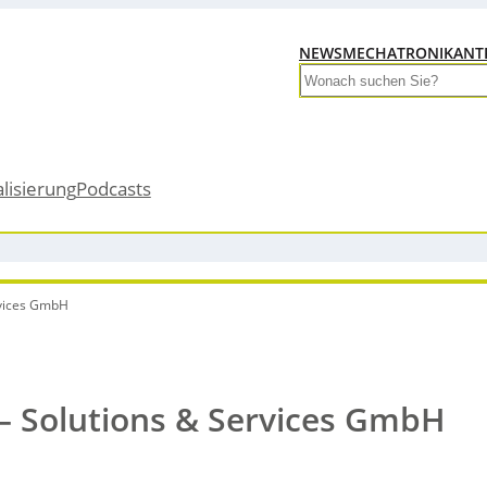
NEWS
MECHATRONIK
ANT
Search
alisierung
Podcasts
rvices GmbH
– Solutions & Services GmbH