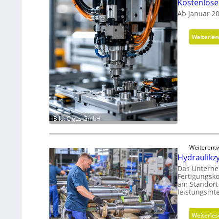
Kostenlos
Ab Januar 2
Weiterle
Bild: Cigus GmbH
Weiterentw
Hydraulikz
Das Unterne
Fertigungsko
am Standort
leistungsin
Weiterle