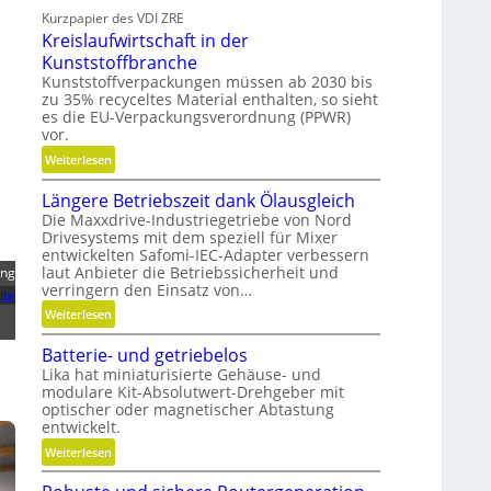
e
Kurzpapier des VDI ZRE
c
i
Kreislaufwirtschaft in der
h
c
Kunststoffbranche
n
h
Kunststoffverpackungen müssen ab 2030 bis
e
zu 35% recyceltes Material enthalten, so sieht
l
es die EU-Verpackungsverordnung (PPWR)
l
vor.
g
:
Weiterlesen
e
K
n
Längere Betriebszeit dank Ölausgleich
r
a
Die Maxxdrive-Industriegetriebe von Nord
e
u
Drivesystems mit dem speziell für Mixer
i
p
entwickelten Safomi-IEC-Adapter verbessern
s
o
laut Anbieter die Betriebssicherheit und
ing
l
verringern den Einsatz von…
s
ite
a
i
:
Weiterlesen
u
t
L
f
i
Batterie- und getriebelos
ä
w
o
Lika hat miniaturisierte Gehäuse- und
n
i
modulare Kit-Absolutwert-Drehgeber mit
n
g
optischer oder magnetischer Abtastung
r
i
e
entwickelt.
t
e
r
s
:
Weiterlesen
r
e
c
B
e
B