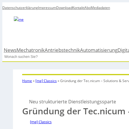
Datenschutzerklärung
Impressum
Download
Kontakt
Abo
Mediadaten
News
Mechatronik
Antriebstechnik
Automatisierung
Digit
Search
Home
»
[me] Classics
»
Gründung der Tec.nicum – Solutions & Se
Neu strukturierte Dienstleistungssparte
Gründung der Tec.nicum 
[me] Classics