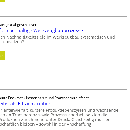
e
s
H
c
e
y
k
c
d
h
r
projekt abgeschlossen
s
a
ür nachhaltige Werkzeugbauprozesse
F
u
ich Nachhaltigkeitsziele im Werkzeugbau systematisch und
r
l
ch umsetzen?
e
i
i
k
:
sen
h
z
M
e
y
e
i
l
t
t
i
h
s
n
o
g
d
d
r
e
igente Pneumatik Kosten senkt und Prozesse vereinfacht
e
a
r
ifer als Effizienztreiber
n
d
i
riantenvielfalt, kürzere Produktlebenszyklen und wachsende
f
e
n
en an Transparenz sowie Prozesssicherheit setzten die
ü
n
 Produktion zunehmend unter Druck. Gleichzeitig müssen
g
r
schaftlich bleiben – sowohl in der Anschaffung…
r
n