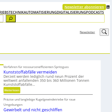
LinkedIn
Newsletter abonnieren
RIEBSTECHNIK
AUTOMATISIERUNG
DIGITALISIERUNG
PODCASTS
LinkedIn
Newsletter
Verfahren für ressourceneffizienten Spritzguss
Kunststoffabfälle vermeiden
Derzeit werden lediglich rund neun Prozent der
weltweit anfallenden 350 bis 360 Millionen Tonnen
Kunststoffabfälle…
:
Weiterlesen
K
Präzise und langlebige Kugelgewindetriebe für raue
u
n
Umgebungen
s
Gewirbelt und nicht geschliffen