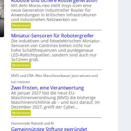
Robuste und sichere Routergeneration
h
a
n
e
Mit dem Moros.neo stellt Insys Icom eine
a
t
t
neue Generation industrieller Router für
f
t
r
Anwendungen in kritischen Infrastrukturen
t
e
und industriellen Netzwerken vor.
i
i
r
e
:
Weiterlesen
n
i
R
b
o
d
e
Miniatur-Sensoren für Robotergreifer
s
b
e
-
Die induktiven und fotoelektrischen Miniatur-
u
z
r
u
Sensoren von Contrinex bieten nicht nur
s
e
hohe Schaltfrequenzen und punktgenaue
t
K
n
i
e
LED-Rotlichtquellen, sondern sind auch nur
u
d
u
t
3x12mm groß.
n
g
n
d
:
Weiterlesen
d
s
e
M
a
s
t
t
i
i
n
MVO und CRA: Was Maschinenbauer jetzt wissen und
n
s
r
c
k
i
tun müssen
h
t
i
a
Ö
e
Zwei Fristen, eine Verantwortung
o
e
t
r
l
Ab Januar 2027 löst die neue EU-
u
f
e
b
Maschinenverordnung (MVO) die bisherige
a
r
R
f
e
Maschinenrichtlinie ab – und kurz darauf, im
-
u
o
b
S
l
Dezember 2027, greift der Cyber…
u
s
e
t
r
o
:
Weiterlesen
g
n
e
Z
a
s
s
r
l
w
o
n
Humanoide Robotik und KI
g
e
e
r
e
c
Gemeinnützige Stiftung gegründet
i
i
e