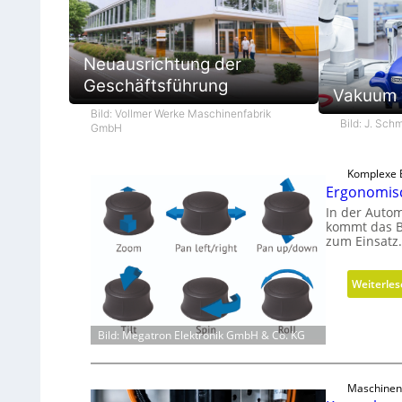
Neuausrichtung der
Geschäftsführung
Vakuum 
Bild: Vollmer Werke Maschinenfabrik
Bild: J. Sc
GmbH
Komplexe B
Ergonomisc
In der Autom
kommt das B
zum Einsatz.
Weiterle
Bild: Megatron Elektronik GmbH & Co. KG
Maschinen