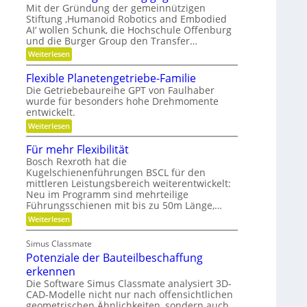
n
F
h
Mit der Gründung der gemeinnützigen
n
e
c
r
Stiftung ‚Humanoid Robotics and Embodied
f
e
r
i
h
ü
AI‘ wollen Schunk, die Hochschule Offenburg
a
s
r
und die Burger Group den Transfer…
t
t
R
i
e
:
Weiterlesen
o
o
n
G
b
n
,
e
o
Flexible Planetengetriebe-Familie
e
m
t
Die Getriebebaureihe GPT von Faulhaber
i
e
e
wurde für besonders hohe Drehmomente
n
i
r
e
entwickelt.
n
g
V
n
r
:
Weiterlesen
e
ü
e
F
r
t
i
l
Für mehr Flexibilität
a
z
f
e
n
i
Bosch Rexroth hat die
e
x
t
g
Kugelschienenführungen BSCL für den
r
i
w
e
mittleren Leistungsbereich weiterentwickelt:
b
o
S
l
Neu im Programm sind mehrteilige
r
t
e
Führungsschienen mit bis zu 50m Länge,…
t
i
P
u
f
:
Weiterlesen
l
n
t
F
a
g
u
ü
n
Simus Classmate
n
r
e
g
Potenziale der Bauteilbeschaffung
m
t
g
e
e
erkennen
e
h
n
Die Software Simus Classmate analysiert 3D-
g
r
g
CAD-Modelle nicht nur nach offensichtlichen
r
F
e
ü
geometrischen Ähnlichkeiten, sondern auch
l