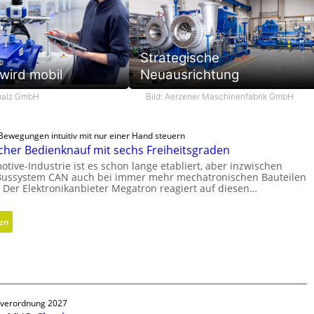
Strategische
wird mobil
Neuausrichtung
hmalz GmbH
Bild: Aerzener Maschinenfabrik GmbH
ewegungen intuitiv mit nur einer Hand steuern
her Bedienknauf mit sechs Freiheitsgraden
otive-Industrie ist es schon lange etabliert, aber inzwischen
ussystem CAN auch bei immer mehr mechatronischen Bauteilen
 Der Elektronikanbieter Megatron reagiert auf diesen…
:
sen
E
r
g
o
n
verordnung 2027
o