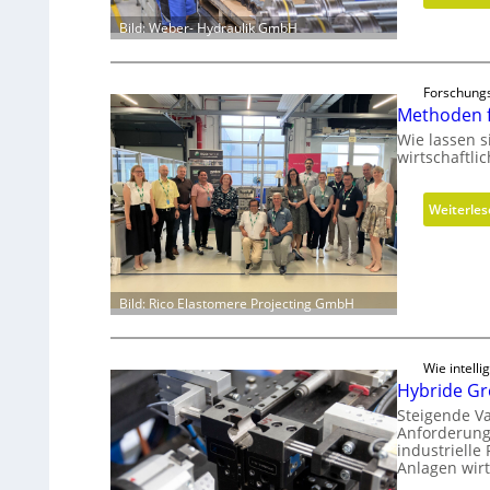
Bild: Weber- Hydraulik GmbH
Forschungs
Methoden f
Wie lassen s
wirtschaftli
Weiterle
Bild: Rico Elastomere Projecting GmbH
Wie intell
Hybride Gre
Steigende Va
Anforderung
industrielle
Anlagen wirt