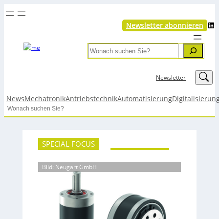
LinkedIn
Newsletter abonnieren
Search
LinkedIn
Newsletter
News
Mechatronik
Antriebstechnik
Automatisierung
Digitalisierun
Search
SPECIAL FOCUS
Bild: Neugart GmbH