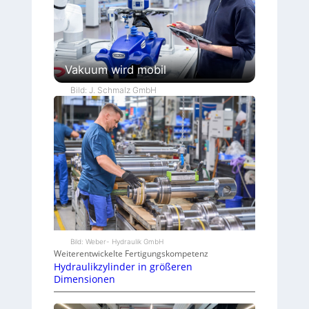
Vakuum wird mobil
Bild: J. Schmalz GmbH
Bild: Weber- Hydraulik GmbH
Weiterentwickelte Fertigungskompetenz
Hydraulikzylinder in größeren
Dimensionen