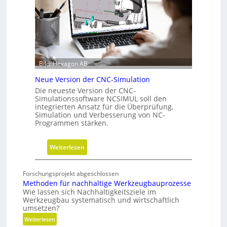
f
h
ü
r
h
i
r
t
u
t
n
e
Bild: Hexagon AB
g
b
Neue Version der CNC-Simulation
e
Die neueste Version der CNC-
i
Simulationssoftware NCSIMUL soll den
N
integrierten Ansatz für die Überprüfung,
a
Simulation und Verbesserung von NC-
Programmen stärken.
c
h
h
:
Weiterlesen
a
N
l
e
Forschungsprojekt abgeschlossen
t
u
Methoden für nachhaltige Werkzeugbauprozesse
i
e
Wie lassen sich Nachhaltigkeitsziele im
g
Werkzeugbau systematisch und wirtschaftlich
V
umsetzen?
k
e
:
Weiterlesen
e
r