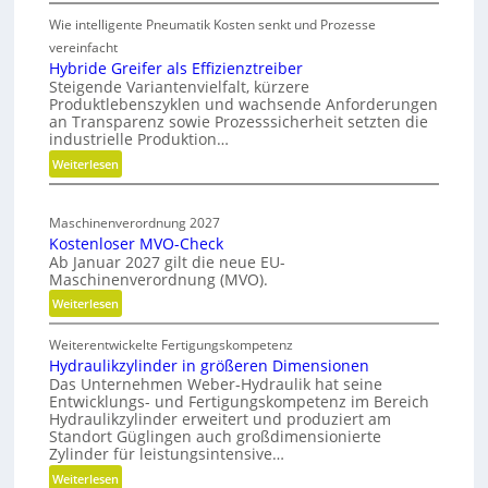
M
i
s
Wie intelligente Pneumatik Kosten senkt und Prozesse
e
t
i
t
vereinfacht
s
o
h
Hybride Greifer als Effizienztreiber
-
n
Steigende Variantenvielfalt, kürzere
o
R
d
Produktlebenszyklen und wachsende Anforderungen
d
an Transparenz sowie Prozesssicherheit setzten die
o
e
e
industrielle Produktion…
a
r
n
:
Weiterlesen
d
f
C
H
ü
m
N
y
r
a
C
Maschinenverordnung 2027
b
n
p
-
Kostenloser MVO-Check
r
a
Ab Januar 2027 gilt die neue EU-
S
i
c
Maschinenverordnung (MVO).
i
d
h
:
Weiterlesen
m
e
h
K
G
u
a
Weiterentwickelte Fertigungskompetenz
o
r
l
l
Hydraulikzylinder in größeren Dimensionen
s
e
a
t
Das Unternehmen Weber-Hydraulik hat seine
t
i
i
t
Entwicklungs- und Fertigungskompetenz im Bereich
e
f
Hydraulikzylinder erweitert und produziert am
g
i
n
e
Standort Güglingen auch großdimensionierte
e
o
l
Zylinder für leistungsintensive…
r
W
n
o
a
:
Weiterlesen
e