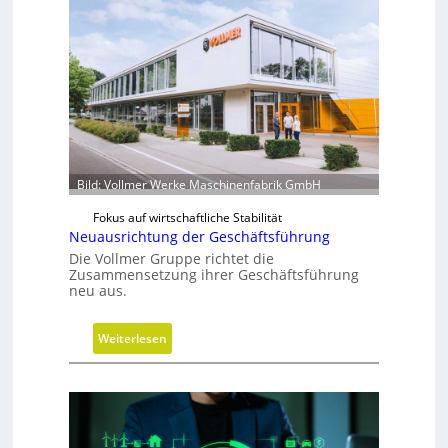
k
u
u
m
w
i
r
d
m
Bild: Vollmer Werke Maschinenfabrik GmbH
o
b
Fokus auf wirtschaftliche Stabilität
i
Neuausrichtung der Geschäftsführung
l
Die Vollmer Gruppe richtet die
Zusammensetzung ihrer Geschäftsführung
neu aus.
:
Weiterlesen
N
e
u
a
u