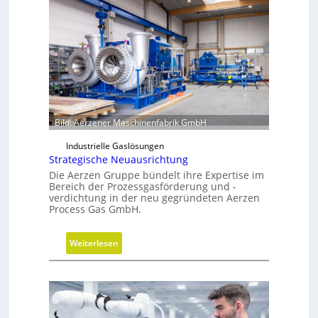
Bild: Aerzener Maschinenfabrik GmbH
Industrielle Gaslösungen
Strategische Neuausrichtung
Die Aerzen Gruppe bündelt ihre Expertise im
Bereich der Prozessgasförderung und -
verdichtung in der neu gegründeten Aerzen
Process Gas GmbH.
:
Weiterlesen
S
t
r
a
t