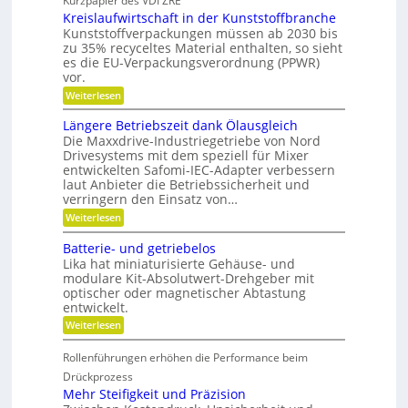
Kurzpapier des VDI ZRE
h
e
e
Kreislaufwirtschaft in der Kunststoffbranche
n
s
s
e
H
Kunststoffverpackungen müssen ab 2030 bis
c
l
y
zu 35% recyceltes Material enthalten, so sieht
h
l
b
a
es die EU-Verpackungsverordnung (PPWR)
g
r
f
vor.
e
i
f
:
n
Weiterlesen
d
u
K
a
-
n
r
u
K
g
Längere Betriebszeit dank Ölausgleich
e
p
u
e
Die Maxxdrive-Industriegetriebe von Nord
i
o
g
r
Drivesystems mit dem speziell für Mixer
s
s
e
k
entwickelten Safomi-IEC-Adapter verbessern
l
i
l
e
laut Anbieter die Betriebssicherheit und
a
t
l
n
u
i
a
verringern den Einsatz von…
n
f
o
g
e
:
Weiterlesen
w
n
e
n
L
i
i
r
ä
Batterie- und getriebelos
r
e
n
t
r
Lika hat miniaturisierte Gehäuse- und
g
s
e
modulare Kit-Absolutwert-Drehgeber mit
e
c
n
optischer oder magnetischer Abtastung
r
h
entwickelt.
e
a
B
f
:
Weiterlesen
e
t
B
t
i
a
r
Rollenführungen erhöhen die Performance beim
n
t
i
d
t
Drückprozess
e
e
e
Mehr Steifigkeit und Präzision
b
r
r
s