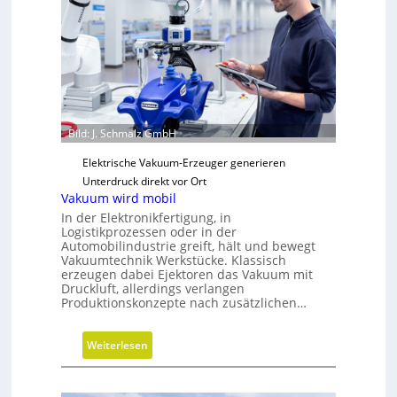
e
g
i
s
c
h
e
Bild: J. Schmalz GmbH
N
Elektrische Vakuum-Erzeuger generieren
e
Unterdruck direkt vor Ort
u
Vakuum wird mobil
a
In der Elektronikfertigung, in
u
Logistikprozessen oder in der
s
Automobilindustrie greift, hält und bewegt
r
Vakuumtechnik Werkstücke. Klassisch
erzeugen dabei Ejektoren das Vakuum mit
i
Druckluft, allerdings verlangen
c
Produktionskonzepte nach zusätzlichen…
h
t
:
Weiterlesen
u
V
n
a
g