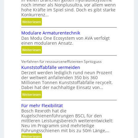
l
noch immer als Nonplusultra, vor allem wenn
e
hohe Kräfte im Spiel sind. Doch es gibt starke
x
Konkurrenz…
i
:
Weiterlesen
b
K
i
Modulare Armaturentechnik
u
l
Das Modu One Ecosystem von AVA verfolgt
g
i
einen modularen Ansatz.
e
t
:
Weiterlesen
l
ä
M
g
t
Verfahren für ressourceneffizienten Spritzguss
o
e
,
Kunststoffabfälle vermeiden
d
w
D
Derzeit werden lediglich rund neun Prozent
u
i
y
der weltweit anfallenden 350 bis 360
l
n
Millionen Tonnen Kunststoffabfälle recycelt.
n
a
d
Dabei hat der nachhaltige Einsatz von…
a
r
e
m
:
Weiterlesen
e
t
i
K
A
r
Für mehr Flexibilität
k
u
r
i
Bosch Rexroth hat die
u
n
m
Kugelschienenführungen BSCL für den
e
n
s
a
mittleren Leistungsbereich weiterentwickelt:
b
d
t
Neu im Programm sind mehrteilige
t
u
P
s
Führungsschienen mit bis zu 50m Länge,…
u
n
l
t
:
Weiterlesen
r