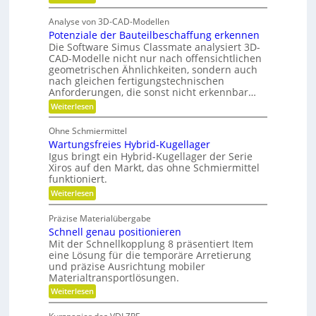
d
F
a
o
e
H
ü
t
f
Analyse von 3D-CAD-Modellen
r
n
y
z
f
Potenziale der Bauteilbeschaffung erkennen
m
t
d
e
Die Software Simus Classmate analysiert 3D-
a
e
r
h
CAD-Modelle nicht nur nach offensichtlichen
b
r
c
geometrischen Ähnlichkeiten, sondern auch
a
f
F
h
nach gleichen fertigungstechnischen
u
l
ä
Anforderungen, die sonst nicht erkennbar…
n
e
l
l
x
:
i
Weiterlesen
i
l
i
P
k
k
b
o
e
Ohne Schmiermittel
i
t
i
v
Wartungsfreies Hybrid-Kugellager
l
e
m
i
e
n
Igus bringt ein Hybrid-Kugellager der Serie
V
t
z
Xiros auf den Markt, das ohne Schmiermittel
r
ä
i
e
funktioniert.
m
t
a
r
:
Weiterlesen
l
e
W
g
e
i
a
d
l
Präzise Materialübergabe
d
r
e
e
Schnell genau positionieren
t
r
e
u
Mit der Schnellkopplung 8 präsentiert Item
i
B
n
n
a
eine Lösung für die temporäre Arretierung
c
g
u
und präzise Ausrichtung mobiler
h
s
t
Materialtransportlösungen.
f
e
:
r
Weiterlesen
i
S
e
l
c
i
b