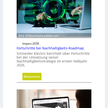
s
r
i
c
h
t
u
Bild: ©Nikon/stock.adobe.com
n
Impact 2030
g
Fortschritte bei Nachhaltigkeits-Roadmap
d
Schneider Electric berichtet über Fortschritte
e
bei der Umsetzung seiner
r
Nachhaltigkeitsstrategie im ersten Halbjahr
G
2026.
e
s
:
Weiterlesen
c
F
h
o
ä
r
f
t
t
s
s
c