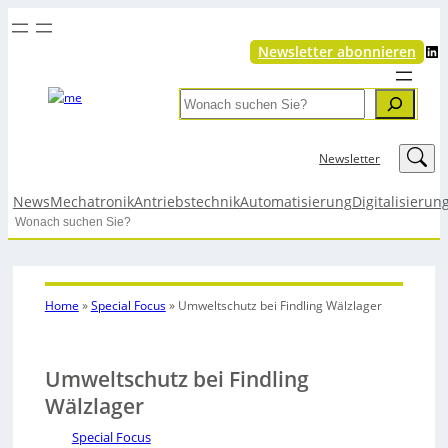
LinkedIn
Newsletter abonnieren
Search
LinkedIn
Newsletter
News
Mechatronik
Antriebstechnik
Automatisierung
Digitalisierun
Search
Home
»
Special Focus
»
Umweltschutz bei Findling Wälzlager
Umweltschutz bei Findling
Wälzlager
Special Focus