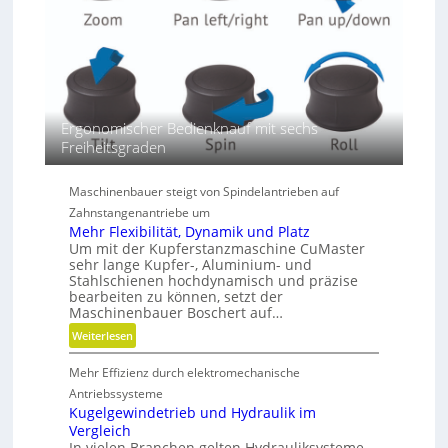
r
e
n
D
i
m
Ergonomischer Bedienknauf mit sechs
e
Freiheitsgraden
n
s
i
Maschinenbauer steigt von Spindelantrieben auf
o
Zahnstangenantriebe um
n
Mehr Flexibilität, Dynamik und Platz
e
Um mit der Kupferstanzmaschine CuMaster
sehr lange Kupfer-, Aluminium- und
n
Stahlschienen hochdynamisch und präzise
bearbeiten zu können, setzt der
Maschinenbauer Boschert auf…
:
Weiterlesen
M
Mehr Effizienz durch elektromechanische
e
h
Antriebssysteme
r
Kugelgewindetrieb und Hydraulik im
Vergleich
F
In vielen Branchen gelten Hydrauliksysteme