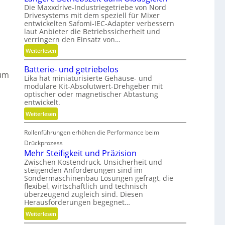
Die Maxxdrive-Industriegetriebe von Nord
Drivesystems mit dem speziell für Mixer
entwickelten Safomi-IEC-Adapter verbessern
laut Anbieter die Betriebssicherheit und
verringern den Einsatz von…
:
Weiterlesen
L
Batterie- und getriebelos
ä
zum
Lika hat miniaturisierte Gehäuse- und
n
modulare Kit-Absolutwert-Drehgeber mit
g
optischer oder magnetischer Abtastung
e
entwickelt.
r
:
Weiterlesen
e
B
B
Rollenführungen erhöhen die Performance beim
a
e
t
Drückprozess
t
t
Mehr Steifigkeit und Präzision
r
e
Zwischen Kostendruck, Unsicherheit und
i
steigenden Anforderungen sind im
r
e
Sondermaschinenbau Lösungen gefragt, die
i
b
flexibel, wirtschaftlich und technisch
e
s
überzeugend zugleich sind. Diesen
-
Herausforderungen begegnet…
z
u
e
:
Weiterlesen
n
i
M