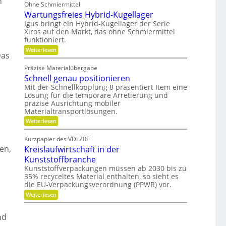
n
l
Ohne Schmiermittel
-
t
i
F
Wartungsfreies Hybrid-Kugellager
e
t
a
n
Igus bringt ein Hybrid-Kugellager der Serie
ä
m
z
t
Xiros auf den Markt, das ohne Schmiermittel
i
i
funktioniert.
l
a
i
:
l
Weiterlesen
e
Das
W
e
a
d
Präzise Materialübergabe
r
e
Schnell genau positionieren
t
r
u
B
Mit der Schnellkopplung 8 präsentiert Item eine
n
a
Lösung für die temporäre Arretierung und
g
u
präzise Ausrichtung mobiler
s
t
Materialtransportlösungen.
f
e
r
i
:
Weiterlesen
e
l
S
i
b
c
Kurzpapier des VDI ZRE
e
e
h
en,
Kreislaufwirtschaft in der
s
s
n
H
c
e
Kunststoffbranche
y
h
l
Kunststoffverpackungen müssen ab 2030 bis zu
b
a
l
35% recyceltes Material enthalten, so sieht es
r
f
g
i
die EU-Verpackungsverordnung (PPWR) vor.
f
e
d
u
n
:
Weiterlesen
-
n
a
K
K
g
u
r
u
e
p
e
nd
g
r
o
i
e
k