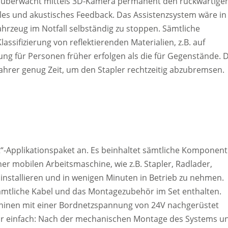
m überwacht mittels 3D-Kamera permanent den rückwärtige
lles und akustisches Feedback. Das Assistenzsystem wäre in
ahrzeug im Notfall selbständig zu stoppen. Sämtliche
assifizierung von reflektierenden Materialien, z.B. auf
ng für Personen früher erfolgen als die für Gegenstände. 
ahrer genug Zeit, um den Stapler rechtzeitig abzubremsen.
rt“-Applikationspaket an. Es beinhaltet sämtliche Komponent
er mobilen Arbeitsmaschine, wie z.B. Stapler, Radlader,
installieren und in wenigen Minuten in Betrieb zu nehmen.
mtliche Kabel und das Montagezubehör im Set enthalten.
chinen mit einer Bordnetzspannung von 24V nachgerüstet
ar einfach: Nach der mechanischen Montage des Systems u