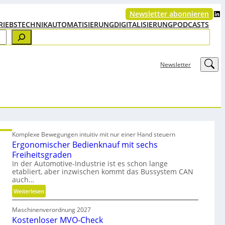
LinkedIn
Newsletter abonnieren
RIEBSTECHNIK
AUTOMATISIERUNG
DIGITALISIERUNG
PODCASTS
LinkedIn
Newsletter
Komplexe Bewegungen intuitiv mit nur einer Hand steuern
Ergonomischer Bedienknauf mit sechs
Freiheitsgraden
In der Automotive-Industrie ist es schon lange
etabliert, aber inzwischen kommt das Bussystem CAN
auch…
:
Weiterlesen
E
Maschinenverordnung 2027
r
Kostenloser MVO-Check
g