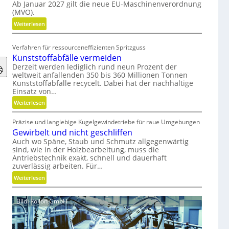
Ab Januar 2027 gilt die neue EU-Maschinenverordnung
o
(MVO).
n
o
:
Weiterlesen
m
K
i
o
Verfahren für ressourceneffizienten Spritzguss
s
s
Kunststoffabfälle vermeiden
c
t
Derzeit werden lediglich rund neun Prozent der
h
e
weltweit anfallenden 350 bis 360 Millionen Tonnen
e
n
Kunststoffabfälle recycelt. Dabei hat der nachhaltige
Einsatz von…
r
l
B
o
:
Weiterlesen
e
s
K
d
e
Präzise und langlebige Kugelgewindetriebe für raue Umgebungen
u
i
r
Gewirbelt und nicht geschliffen
n
e
M
Auch wo Späne, Staub und Schmutz allgegenwärtig
s
sind, wie in der Holzbearbeitung, muss die
n
V
t
Antriebstechnik exakt, schnell und dauerhaft
k
O
s
zuverlässig arbeiten. Für…
n
-
t
:
Weiterlesen
a
C
o
G
u
h
f
e
f
e
f
Bild: Rollon GmbH
w
m
c
a
i
i
k
b
r
t
f