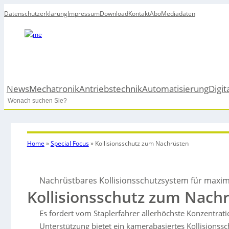
Datenschutzerklärung
Impressum
Download
Kontakt
Abo
Mediadaten
News
Mechatronik
Antriebstechnik
Automatisierung
Digit
Search
Home
»
Special Focus
»
Kollisionsschutz zum Nachrüsten
Nachrüstbares Kollisionsschutzsystem für maxim
Kollisionsschutz zum Nach
Es fordert vom Staplerfahrer allerhöchste Konzentrat
Unterstützung bietet ein kamerabasiertes Kollisions