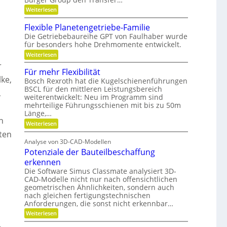
t
i
t
e
:
Weiterlesen
o
n
G
,
n
,
e
Flexible Planetengetriebe-Familie
D
e
m
Die Getriebebaureihe GPT von Faulhaber wurde
i
y
e
für besonders hohe Drehmomente entwickelt.
n
i
n
e
n
:
Weiterlesen
a
V
n
F
r
e
ü
m
l
Für mehr Flexibilität
r
t
e
i
ke,
a
z
Bosch Rexroth hat die Kugelschienenführungen
x
k
n
i
BSCL für den mittleren Leistungsbereich
i
,
t
g
u
weiterentwickelt: Neu im Programm sind
b
w
e
l
mehrteilige Führungsschienen mit bis zu 50m
n
o
S
e
Länge,…
d
r
t
P
n
t
i
:
Weiterlesen
P
l
u
f
F
a
ten
l
n
t
ü
n
Analyse von 3D-CAD-Modellen
a
g
u
r
e
Potenziale der Bauteilbeschaffung
n
m
t
t
g
e
e
erkennen
z
g
h
n
Die Software Simus Classmate analysiert 3D-
e
r
g
CAD-Modelle nicht nur nach offensichtlichen
g
F
e
geometrischen Ähnlichkeiten, sondern auch
r
l
t
ü
e
nach gleichen fertigungstechnischen
r
n
x
Anforderungen, die sonst nicht erkennbar…
i
d
i
e
:
Weiterlesen
e
b
b
P
t
i
e
o