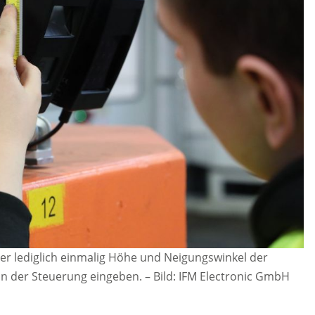
r lediglich einmalig Höhe und Neigungswinkel der
n der Steuerung eingeben.
–
Bild: IFM Electronic GmbH