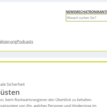
NEWS
MECHATRONIK
ANT
Search
alisierung
Podcasts
ale Sicherheit
rüsten
ion, beim Rückwärtsrangieren den Überblick zu behalten.
schutzsystem von ifm, welches Personen und Hindernisse im