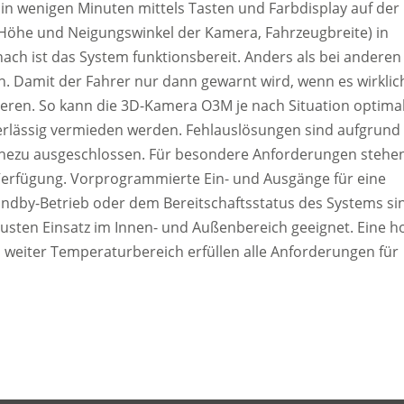
 in wenigen Minuten mittels Tasten und Farbdisplay auf der
Höhe und Neigungswinkel der Kamera, Fahrzeugbreite) in
ach ist das System funktionsbereit. Anders als bei anderen
h. Damit der Fahrer nur dann gewarnt wird, wenn es wirklic
nieren. So kann die 3D-Kamera O3M je nach Situation optima
verlässig vermieden werden. Fehlauslösungen sind aufgrund
nahezu ausgeschlossen. Für besondere Anforderungen stehe
Verfügung. Vorprogrammierte Ein- und Ausgänge für eine
tandby-Betrieb oder dem Bereitschaftsstatus des Systems si
busten Einsatz im Innen- und Außenbereich geeignet. Eine h
in weiter Temperaturbereich erfüllen alle Anforderungen für