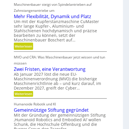
d
t
Maschinenbauer steigt von Spindelantrieben auf
e
g
d
h
Zahnstangenantriebe um
e
a
r
Mehr Flexibilität, Dynamik und Platz
t
n
S
Um mit der Kupferstanzmaschine CuMaster
r
sehr lange Kupfer-, Aluminium- und
k
t
i
Stahlschienen hochdynamisch und präzise
Ö
e
e
bearbeiten zu können, setzt der
l
i
Maschinenbauer Boschert auf…
b
a
f
e
:
Weiterlesen
u
i
l
M
s
g
o
MVO und CRA: Was Maschinenbauer jetzt wissen und tun
e
g
k
s
h
müssen
l
e
r
Zwei Fristen, eine Verantwortung
e
i
F
Ab Januar 2027 löst die neue EU-
i
t
Maschinenverordnung (MVO) die bisherige
l
c
u
Maschinenrichtlinie ab – und kurz darauf, im
e
h
n
Dezember 2027, greift der Cyber…
x
d
:
Weiterlesen
i
P
Z
b
w
r
Humanoide Robotik und KI
e
i
ä
Gemeinnützige Stiftung gegründet
i
l
F
z
Mit der Gründung der gemeinnützigen Stiftung
i
r
‚Humanoid Robotics and Embodied AI‘ wollen
i
i
t
Schunk, die Hochschule Offenburg und die
s
s
ä
Burger Group den Transfer…