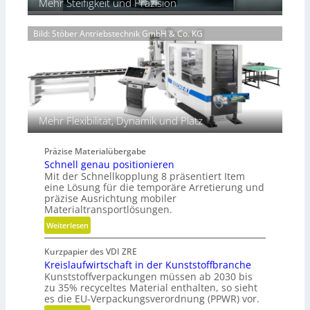
Mehr Steifigkeit und Präzision
n
e
H
n
y
Bild: Stöber Antriebstechnik GmbH & Co. KG
t
d
e
r
c
a
h
u
n
l
i
i
k
k
Mehr Flexibilität, Dynamik und Platz
i
m
Präzise Materialübergabe
V
Schnell genau positionieren
e
Mit der Schnellkopplung 8 präsentiert Item
r
eine Lösung für die temporäre Arretierung und
g
präzise Ausrichtung mobiler
Materialtransportlösungen.
l
e
:
Weiterlesen
i
S
c
Kurzpapier des VDI ZRE
c
h
Kreislaufwirtschaft in der Kunststoffbranche
h
Kunststoffverpackungen müssen ab 2030 bis
n
zu 35% recyceltes Material enthalten, so sieht
e
es die EU-Verpackungsverordnung (PPWR) vor.
l