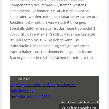
Komponenten des Item-MB-Systembaukastens
kombinieren. So können z.B. auch mobile Tische
konstruiert werden, mit denen Mitarbeiter Lasten und
Behälter unkompliziert von A nach B bewegen.
Ebenfalls dafür einsetzbar ist das neue Hubmodul 8
70×70 GH, das mit einer Gasdruckfeder ausgestattet
ist und Lasten bis zu 20kg heben kann. Die
individuelle Höheneinstellung erfolgt über einen
Handschalter. Das Teleskopmodul eignet sich zum
Bau ergonomischer Arbeitsflächen für mittlere Lasten.
15. Juni 2021
Lagerlogistik + Materialfluss
,
Mechanik +
Digitalisierung
[me] Newsletter 11 2021
item Industrietechnik GmbH
Zur Firmenwebsite