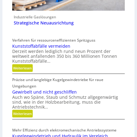
Industrielle Gaslösungen
Strategische Neuausrichtung
Verfahren für ressourceneffizienten Spritzguss
Kunststoffabfälle vermeiden
Derzeit werden lediglich rund neun Prozent der
weltweit anfallenden 350 bis 360 Millionen Tonnen
Kunststoffabfälle…
:
Weiterlesen
K
Präzise und langlebige Kugelgewindetriebe für raue
u
n
Umgebungen
s
Gewirbelt und nicht geschliffen
Auch wo Späne, Staub und Schmutz allgegenwärtig
t
sind, wie in der Holzbearbeitung, muss die
s
Antriebstechnik…
t
:
Weiterlesen
o
G
f
e
f
Mehr Effizienz durch elektromechanische Antriebssysteme
w
a
Kugelgewindetrieb und Hydraulik im Vergleich
i