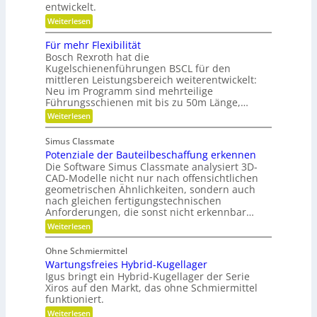
r
entwickelt.
n
e
g
n
V
:
Weiterlesen
r
ü
e
F
e
t
r
l
i
Für mehr Flexibilität
z
a
e
f
Bosch Rexroth hat die
i
n
x
e
g
Kugelschienenführungen BSCL für den
t
i
r
e
w
mittleren Leistungsbereich weiterentwickelt:
b
S
o
Neu im Programm sind mehrteilige
l
t
r
e
Führungsschienen mit bis zu 50m Länge,…
i
t
P
:
Weiterlesen
f
u
l
F
t
n
a
ü
u
g
n
Simus Classmate
r
n
e
Potenziale der Bauteilbeschaffung erkennen
m
g
t
e
Die Software Simus Classmate analysiert 3D-
g
e
h
e
CAD-Modelle nicht nur nach offensichtlichen
n
r
g
geometrischen Ähnlichkeiten, sondern auch
g
F
r
e
nach gleichen fertigungstechnischen
l
ü
t
Anforderungen, die sonst nicht erkennbar…
e
n
r
x
d
:
Weiterlesen
i
i
e
P
e
b
t
o
b
Ohne Schmiermittel
i
t
e
Wartungsfreies Hybrid-Kugellager
l
e
-
i
n
Igus bringt ein Hybrid-Kugellager der Serie
F
t
z
Xiros auf den Markt, das ohne Schmiermittel
a
ä
i
m
funktioniert.
t
a
i
:
Weiterlesen
l