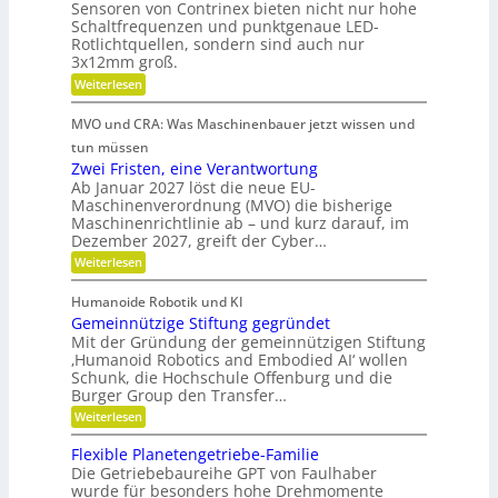
z
Sensoren von Contrinex bieten nicht nur hohe
u
s
r
e
Schaltfrequenzen und punktgenaue LED-
t
n
K
Rotlichtquellen, sondern sind auch nur
e
i
d
u
u
3x12mm groß.
t
n
g
n
:
Weiterlesen
d
d
e
M
s
s
a
i
t
t
i
MVO und CRA: Was Maschinenbauer jetzt wissen und
n
n
c
r
s
i
tun müssen
k
h
i
a
t
Zwei Fristen, eine Verantwortung
e
Ö
t
e
r
o
Ab Januar 2027 löst die neue EU-
l
u
e
b
Maschinenverordnung (MVO) die bisherige
f
r
a
R
Maschinenrichtlinie ab – und kurz darauf, im
e
-
f
o
u
Dezember 2027, greift der Cyber…
S
l
u
b
s
e
t
:
Weiterlesen
o
r
n
g
e
Z
s
s
a
r
w
l
o
Humanoide Robotik und KI
g
e
n
r
e
Gemeinnützige Stiftung gegründet
e
i
c
e
n
i
F
Mit der Gründung der gemeinnützigen Stiftung
n
h
e
r
‚Humanoid Robotics and Embodied AI‘ wollen
c
f
r
i
e
Schunk, die Hochschule Offenburg und die
ü
h
a
s
Burger Group den Transfer…
r
t
t
R
i
:
e
Weiterlesen
o
o
G
n
b
n
e
,
Flexible Planetengetriebe-Familie
o
m
e
Die Getriebebaureihe GPT von Faulhaber
t
e
i
e
wurde für besonders hohe Drehmomente
i
n