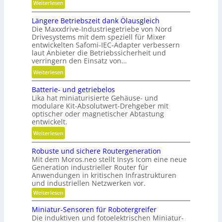
:
Weiterlesen
l
K
g
Längere Betriebszeit dank Ölausgleich
r
e
Die Maxxdrive-Industriegetriebe von Nord
e
n
Drivesystems mit dem speziell für Mixer
i
a
entwickelten Safomi-IEC-Adapter verbessern
s
u
laut Anbieter die Betriebssicherheit und
l
verringern den Einsatz von…
p
a
o
:
Weiterlesen
u
s
L
f
Batterie- und getriebelos
i
ä
w
Lika hat miniaturisierte Gehäuse- und
t
n
modulare Kit-Absolutwert-Drehgeber mit
i
i
g
optischer oder magnetischer Abtastung
r
o
e
entwickelt.
t
n
r
:
Weiterlesen
s
i
e
B
c
e
B
Robuste und sichere Routergeneration
a
h
r
e
Mit dem Moros.neo stellt Insys Icom eine neue
t
a
e
t
Generation industrieller Router für
t
f
Anwendungen in kritischen Infrastrukturen
n
r
e
t
und industriellen Netzwerken vor.
i
r
i
:
Weiterlesen
e
i
R
n
b
o
e
Miniatur-Sensoren für Robotergreifer
d
s
b
Die induktiven und fotoelektrischen Miniatur-
-
e
u