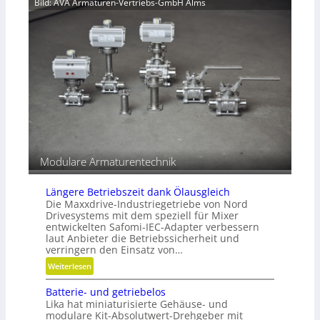
Bild: AVA Armaturen-Vertriebs-GmbH Alms
i
h
e
t
t
n
s
g
g
e
r
s
a
c
d
h
e
l
n
i
f
f
e
Modulare Armaturentechnik
n
Längere Betriebszeit dank Ölausgleich
Die Maxxdrive-Industriegetriebe von Nord
Drivesystems mit dem speziell für Mixer
entwickelten Safomi-IEC-Adapter verbessern
laut Anbieter die Betriebssicherheit und
verringern den Einsatz von…
:
Weiterlesen
L
Batterie- und getriebelos
ä
Lika hat miniaturisierte Gehäuse- und
n
modulare Kit-Absolutwert-Drehgeber mit
g