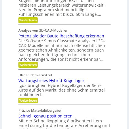
Kugelschienenführungen BSCL für den
t
i
u
e
w
mittleren Leistungsbereich weiterentwickelt:
b
n
S
o
Neu im Programm sind mehrteilige
l
t
r
d
e
Führungsschienen mit bis zu 50m Länge,…
i
t
P
P
:
Weiterlesen
f
u
l
l
F
t
n
a
ü
u
g
a
n
Analyse von 3D-CAD-Modellen
r
n
e
t
Potenziale der Bauteilbeschaffung erkennen
m
g
t
z
e
Die Software Simus Classmate analysiert 3D-
g
e
h
e
CAD-Modelle nicht nur nach offensichtlichen
n
r
g
geometrischen Ähnlichkeiten, sondern auch
g
F
r
e
nach gleichen fertigungstechnischen
l
ü
t
Anforderungen, die sonst nicht erkennbar…
e
n
r
x
d
:
Weiterlesen
i
i
e
P
e
b
t
o
b
Ohne Schmiermittel
i
t
e
Wartungsfreies Hybrid-Kugellager
l
e
-
i
n
Igus bringt ein Hybrid-Kugellager der Serie
F
t
z
Xiros auf den Markt, das ohne Schmiermittel
a
ä
i
m
funktioniert.
t
a
i
:
Weiterlesen
l
l
W
e
i
a
d
e
Präzise Materialübergabe
r
e
Schnell genau positionieren
t
r
u
Mit der Schnellkopplung 8 präsentiert Item
B
n
a
eine Lösung für die temporäre Arretierung und
g
u