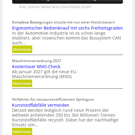
Bild: Vollmer Werke Maschinenfabrik GmbH
Komplexe Bewegungen intuitiv mit nur einer Hand steuern
Ergonomischer Bedienknauf mit sechs Freiheitsgraden
In der Automotive-Industrie ist es schon lange
etabliert, aber inzwischen kommt das Bussystem CAN
auch…
:
Weiterlesen
E
Maschinenverordnung 2027
r
Kostenloser MVO-Check
g
Ab Januar 2027 gilt die neue EU-
o
Maschinenverordnung (MVO).
n
:
Weiterlesen
o
K
m
o
i
Verfahren für ressourceneffizienten Spritzguss
s
s
Kunststoffabfälle vermeiden
t
c
Derzeit werden lediglich rund neun Prozent der
e
h
weltweit anfallenden 350 bis 360 Millionen Tonnen
n
e
Kunststoffabfälle recycelt. Dabei hat der nachhaltige
l
r
Einsatz von…
o
B
:
Weiterlesen
s
e