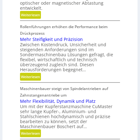
optischer oder magnetischer Abtastung
e
entwickelt.
r
:
Weiterlesen
e
B
B
Rollenführungen erhöhen die Performance beim
a
e
t
Drückprozess
t
t
Mehr Steifigkeit und Präzision
r
Zwischen Kostendruck, Unsicherheit und
e
i
steigenden Anforderungen sind im
r
e
Sondermaschinenbau Lösungen gefragt, die
i
flexibel, wirtschaftlich und technisch
b
e
überzeugend zugleich sind. Diesen
s
-
Herausforderungen begegnet…
z
u
:
Weiterlesen
e
n
M
i
d
Maschinenbauer steigt von Spindelantrieben auf
e
t
g
h
Zahnstangenantriebe um
d
e
r
Mehr Flexibilität, Dynamik und Platz
a
t
Um mit der Kupferstanzmaschine CuMaster
S
n
r
sehr lange Kupfer-, Aluminium- und
t
k
i
Stahlschienen hochdynamisch und präzise
e
Ö
bearbeiten zu können, setzt der
e
i
l
Maschinenbauer Boschert auf…
b
f
a
:
Weiterlesen
e
i
u
M
l