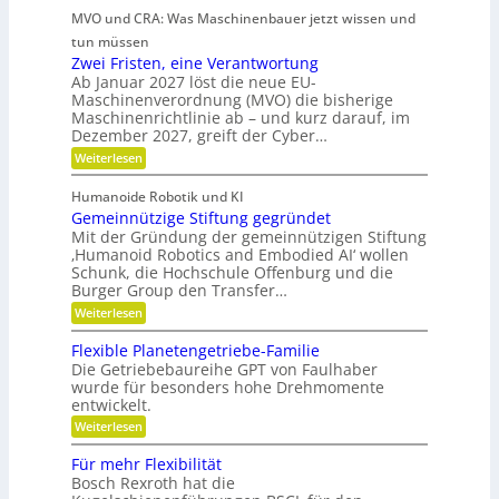
g
s
MVO und CRA: Was Maschinenbauer jetzt wissen und
e
o
k
g
h
s
tun müssen
e
l
r
Zwei Fristen, eine Verantwortung
i
e
Ab Januar 2027 löst die neue EU-
F
t
i
Maschinenverordnung (MVO) die bisherige
l
u
c
Maschinenrichtlinie ab – und kurz darauf, im
e
n
Dezember 2027, greift der Cyber…
h
x
d
:
Weiterlesen
i
Z
P
b
w
Humanoide Robotik und KI
r
e
i
Gemeinnützige Stiftung gegründet
ä
i
l
F
Mit der Gründung der gemeinnützigen Stiftung
z
r
i
‚Humanoid Robotics and Embodied AI‘ wollen
i
i
Schunk, die Hochschule Offenburg und die
t
s
s
Burger Group den Transfer…
ä
t
i
:
e
Weiterlesen
t
o
G
n
,
e
,
n
Flexible Planetengetriebe-Familie
D
m
e
Die Getriebebaureihe GPT von Faulhaber
e
i
y
wurde für besonders hohe Drehmomente
i
n
n
entwickelt.
n
e
a
n
V
:
Weiterlesen
ü
e
m
F
t
r
l
Für mehr Flexibilität
i
z
a
e
Bosch Rexroth hat die
i
k
n
x
g