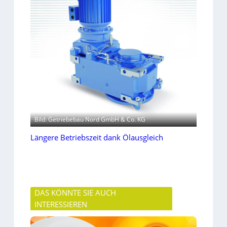
Bild: Getriebebau Nord GmbH & Co. KG
Längere Betriebszeit dank Ölausgleich
DAS KÖNNTE SIE AUCH
INTERESSIEREN