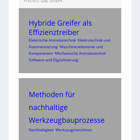
Process Gas GmbH.
Hybride Greifer als
Effizienztreiber
Elektrische Antriebstechnik
, 
Elektrotechnik und
Automatisierung
, 
Maschinenelemente und
Komponenten
, 
Mechanische Antriebstechnik
, 
Software und Digitalisierung
Methoden für
nachhaltige
Werkzeugbauprozesse
Nachhaltigkeit
, 
Werkzeugmaschinen