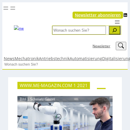
LinkedIn
Newsletter abonnieren
Search
LinkedIn
Newsletter
News
Mechatronik
Antriebstechnik
Automatisierung
Digitalisierun
Search
WWW.ME-MAGAZIN.COM 1 2021
Bild: J. Schmalz GmbH