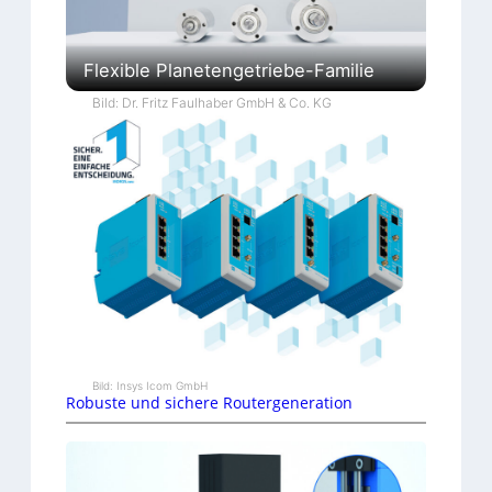
Flexible Planetengetriebe-Familie
Bild: Dr. Fritz Faulhaber GmbH & Co. KG
Bild: Insys Icom GmbH
Robuste und sichere Routergeneration