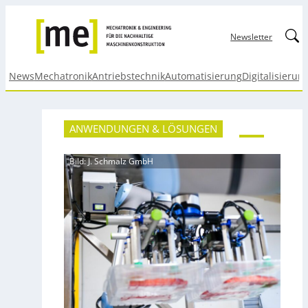
Linked
Newsletter
News
Mechatronik
Antriebstechnik
Automatisierung
Digitalisierun
ANWENDUNGEN & LÖSUNGEN
Bild: J. Schmalz GmbH