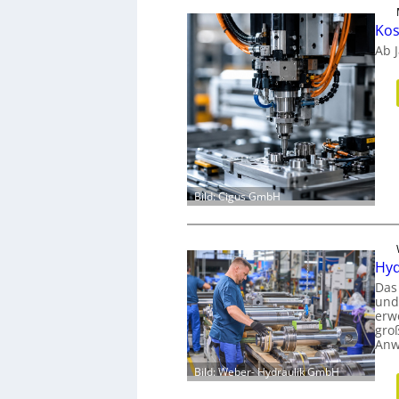
Kos
Ab 
Bild: Cigus GmbH
Hyd
Das
und
erw
gro
Anw
Bild: Weber- Hydraulik GmbH