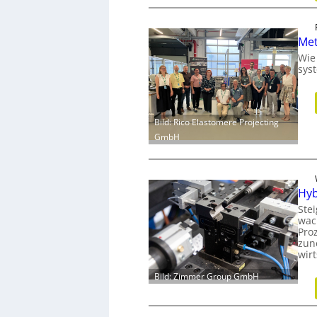
Met
Wie
sys
Bild: Rico Elastomere Projecting
GmbH
Hyb
Ste
wac
Proz
zun
wir
Bild: Zimmer Group GmbH