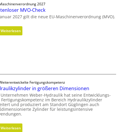
g
Maschinenverordnung 2027
tenloser MVO-Check
o
n
Januar 2027 gilt die neue EU-Maschinenverordnung (MVO).
o
m
:
Weiterlesen
i
K
s
o
c
s
h
t
e
e
r
n
B
l
e
o
Weiterentwickelte Fertigungskompetenz
d
s
raulikzylinder in größeren Dimensionen
i
e
 Unternehmen Weber-Hydraulik hat seine Entwicklungs-
e
r
 Fertigungskompetenz im Bereich Hydraulikzylinder
n
eitert und produziert am Standort Güglingen auch
M
k
ßdimensionierte Zylinder für leistungsintensive
V
endungen.
n
O
a
-
u
:
Weiterlesen
C