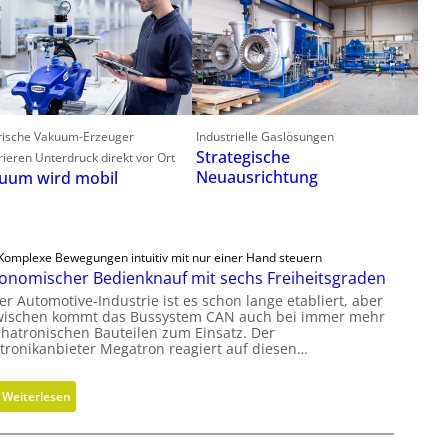
trische Vakuum-Erzeuger
Industrielle Gaslösungen
Strategische
ieren Unterdruck direkt vor Ort
Neuausrichtung
uum wird mobil
Komplexe Bewegungen intuitiv mit nur einer Hand steuern
onomischer Bedienknauf mit sechs Freiheitsgraden
er Automotive-Industrie ist es schon lange etabliert, aber
wischen kommt das Bussystem CAN auch bei immer mehr
hatronischen Bauteilen zum Einsatz. Der
ktronikanbieter Megatron reagiert auf diesen…
:
Weiterlesen
E
r