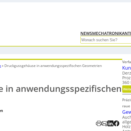
NEWS
MECHATRONIK
ANT
Search
Verfa
n
»
Druckgussgehäuse in anwendungsspezifischen Geometrien
Kun
Derz
Proz
360 
 in anwendungsspezifischen
Weit
Präz
raue
en
Gew
Auc
allg
Holz