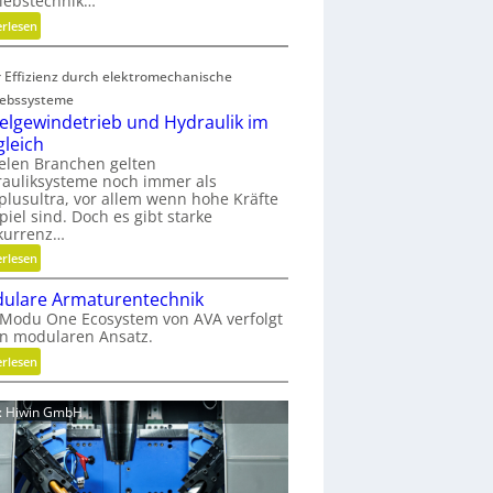
iebstechnik…
o
:
erlesen
f
G
f
e
a
 Effizienz durch elektromechanische
w
b
iebssysteme
i
f
elgewindetrieb und Hydraulik im
r
ä
gleich
b
l
ielen Branchen gelten
e
l
auliksysteme noch immer als
l
e
lusultra, vor allem wenn hohe Kräfte
t
piel sind. Doch es gibt starke
v
kurrenz…
u
e
n
:
erlesen
r
d
K
m
ulare Armaturentechnik
n
u
e
Modu One Ecosystem von AVA verfolgt
i
g
i
n modularen Ansatz.
c
e
d
h
:
erlesen
l
e
t
M
g
n
g
o
e
d: Hiwin GmbH
e
d
w
s
u
i
c
l
n
h
a
d