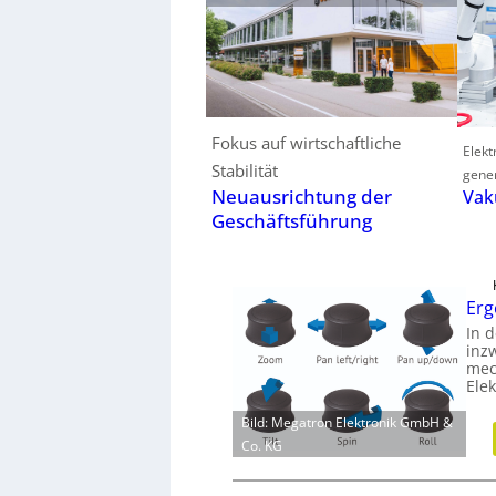
Fokus auf wirtschaftliche
Elek
Stabilität
gener
Neuausrichtung der
Vak
Geschäftsführung
Erg
In d
inz
mec
Ele
Bild: Megatron Elektronik GmbH &
Co. KG