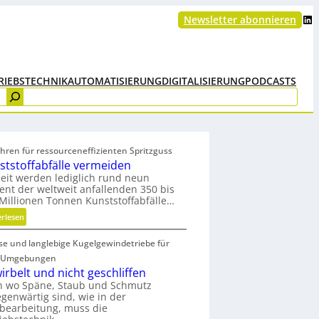
LinkedIn
Newsletter abonnieren
RIEBSTECHNIK
AUTOMATISIERUNG
DIGITALISIERUNG
PODCASTS
hren für ressourceneffizienten Spritzguss
ststoffabfälle vermeiden
eit werden lediglich rund neun
ent der weltweit anfallenden 350 bis
Millionen Tonnen Kunststoffabfälle…
:
erlesen
K
ise und langlebige Kugelgewindetriebe für
u
n
 Umgebungen
s
irbelt und nicht geschliffen
t
h wo Späne, Staub und Schmutz
egenwärtig sind, wie in der
s
bearbeitung, muss die
t