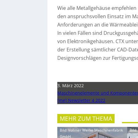
Wie alle Metallgehäuse empfehlen
den anspruchsvollen Einsatz im M
Anforderungen an die Wärmeablei
In vielen Fällen sind Druckgussgeh
von Elektronikgehäusen. CTX unter
der Erstellung sämtlicher CAD-Dat
Designvorschlägen zur Fertigungs
3. März 2022
Maschinenelemente und Komponente
[me] Newsletter 4 2022
MEHR ZUM THEMA
Bild: Vollmer Werke Maschinenfabrik
Bild
GmbH