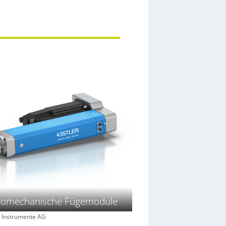
tromechanische Fügemodule
er Instrumente AG