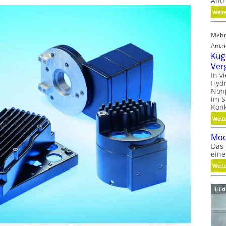
Antr
Weit
Mehr
Antr
Kug
Ver
In v
Hydr
Nonp
im S
Kon
Weit
Mod
Das 
eine
Weit
Bil