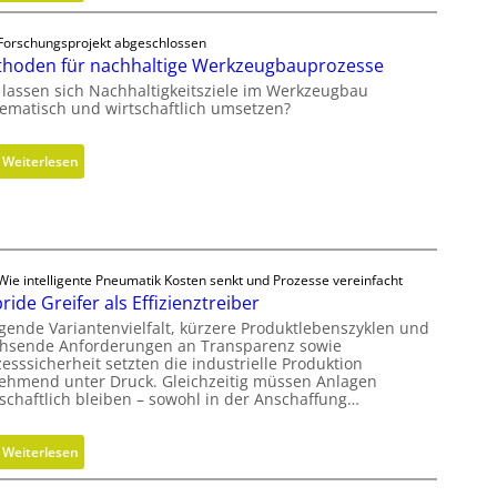
f
H
h
m
y
e
Forschungsprojekt abgeschlossen
i
d
c
hoden für nachhaltige Werkzeugbauprozesse
t
r
k
 lassen sich Nachhaltigkeitsziele im Werkzeugbau
s
a
tematisch und wirtschaftlich umsetzen?
e
u
c
l
:
Weiterlesen
h
i
M
s
k
e
F
z
t
r
y
h
e
l
o
Wie intelligente Pneumatik Kosten senkt und Prozesse vereinfacht
i
i
ride Greifer als Effizienztreiber
d
h
n
e
igende Variantenvielfalt, kürzere Produktlebenszyklen und
e
d
hsende Anforderungen an Transparenz sowie
n
i
e
esssicherheit setzten die industrielle Produktion
f
t
ehmend unter Druck. Gleichzeitig müssen Anlagen
r
ü
tschaftlich bleiben – sowohl in der Anschaffung…
s
i
r
g
n
n
r
g
:
Weiterlesen
a
a
r
H
c
d
ö