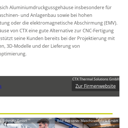
 sich Aluminiumdruckgussgehäuse insbesondere für
aschinen- und Anlagenbau sowie bei hohen
tung oder die elektromagnetische Abschirmung (EMV).
äuse von CTX eine gute Alternative zur CNC-Fertigung
stützt seine Kunden bereits bei der Projektierung mit
en, 3D-Modelle und der Lieferung von
optimierung.
CTX Thermal Solutions GmbH
Zur Firmenwebsite
n
: J. Schmalz GmbH
Bild: Aerzener Maschinenfabrik GmbH