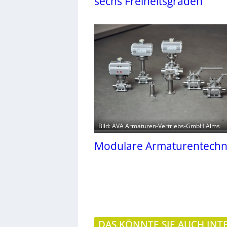
sechs Freiheitsgraden
Bild: AVA Armaturen-Vertriebs-GmbH Alms
Modulare Armaturentechn
DAS KÖNNTE SIE AUCH INT