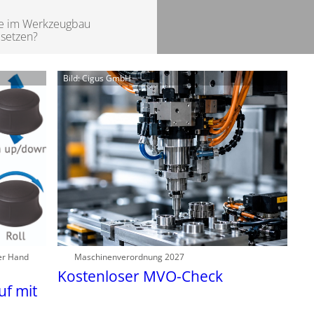
ele im Werkzeugbau
msetzen?
Bild: Cigus GmbH
er Hand
Maschinenverordnung 2027
Kostenloser MVO-Check
f mit