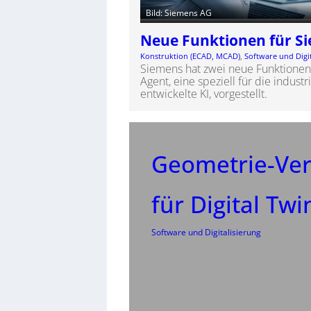
Bild: Siemens AG
Neue Funktionen für S
Konstruktion (ECAD, MCAD)
, 
Software und Digi
Siemens hat zwei neue Funktionen
Agent, eine speziell für die indust
entwickelte KI, vorgestellt.
Geometrie-Ve
für Digital Twi
Software und Digitalisierung