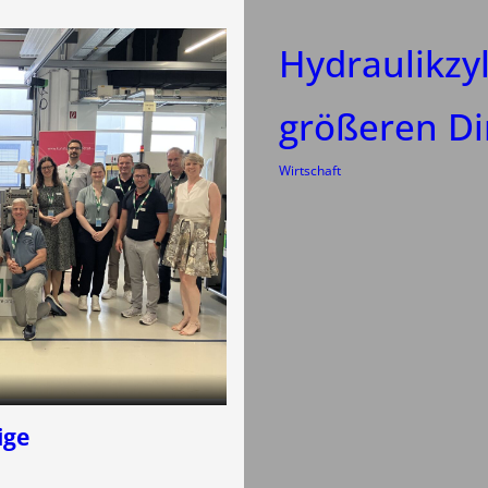
Hydraulikzyl
größeren D
Wirtschaft
ige