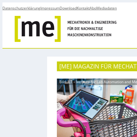
Datenschutzerklärung
Impressum
Download
Kontakt
Abo
Mediadaten
[ME] MAGAZIN FÜR MECHAT
Bild: ILT – Institute for Lab Automation and M