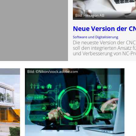
Bild: Hexagon AB
Neue Version der C
Software und Digitalisierung
Die neueste Version der CN
soll den integrierten Ansatz 
und Verbesserung von NC-Pr
Bild: ©Nikon/stock.adobe.com