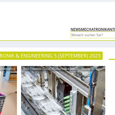
NEWS
MECHATRONIK
ANT
Search
RONIK & ENGINEERING 5 (SEPTEMBER) 2023
echatronics
Bild: Thomas Franz, Photostudio Blesius, Hameln