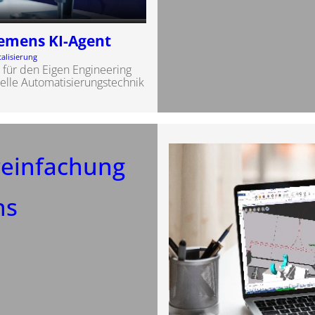
iemens KI-Agent
talisierung
 für den Eigen Engineering
rielle Automatisierungstechnik
reinfachung
ns