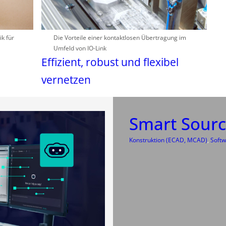
k für
Die Vorteile einer kontaktlosen Übertragung im
Umfeld von IO-Link
Effizient, robust und flexibel
vernetzen
Smart Sourc
Konstruktion (ECAD, MCAD)
, 
Softw