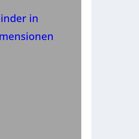
inder in
imensionen