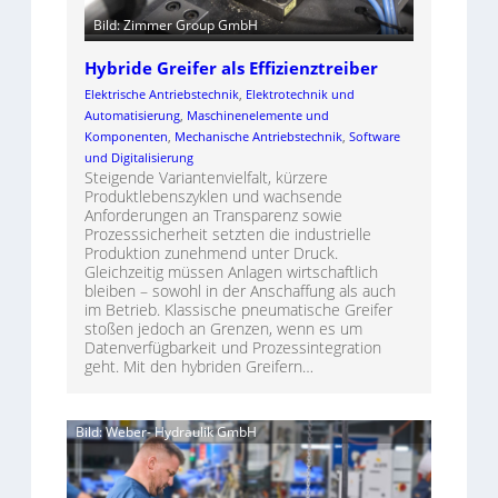
Bild: Zimmer Group GmbH
Hybride Greifer als Effizienztreiber
Elektrische Antriebstechnik
, 
Elektrotechnik und
Automatisierung
, 
Maschinenelemente und
Komponenten
, 
Mechanische Antriebstechnik
, 
Software
und Digitalisierung
Steigende Variantenvielfalt, kürzere
Produktlebenszyklen und wachsende
Anforderungen an Transparenz sowie
Prozesssicherheit setzten die industrielle
Produktion zunehmend unter Druck.
Gleichzeitig müssen Anlagen wirtschaftlich
bleiben – sowohl in der Anschaffung als auch
im Betrieb. Klassische pneumatische Greifer
stoßen jedoch an Grenzen, wenn es um
Datenverfügbarkeit und Prozessintegration
geht. Mit den hybriden Greifern…
Bild: Weber- Hydraulik GmbH