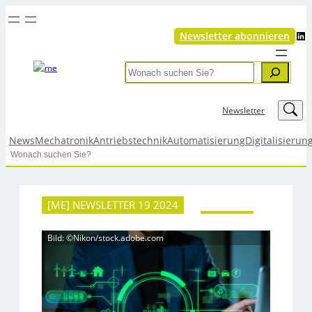
LinkedIn
Newsletter abonnieren
Search
LinkedIn
Newsletter
News
Mechatronik
Antriebstechnik
Automatisierung
Digitalisierun
Search
[ME] NEWSLETTER 19 2024
Bild: ©Nikon/stock.adobe.com