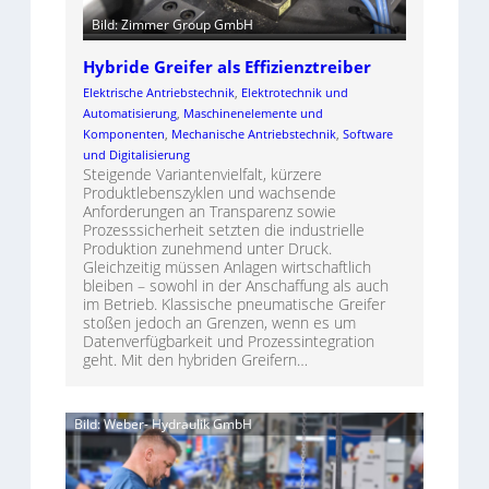
Bild: Zimmer Group GmbH
Hybride Greifer als Effizienztreiber
Elektrische Antriebstechnik
, 
Elektrotechnik und
Automatisierung
, 
Maschinenelemente und
Komponenten
, 
Mechanische Antriebstechnik
, 
Software
und Digitalisierung
Steigende Variantenvielfalt, kürzere
Produktlebenszyklen und wachsende
Anforderungen an Transparenz sowie
Prozesssicherheit setzten die industrielle
Produktion zunehmend unter Druck.
Gleichzeitig müssen Anlagen wirtschaftlich
bleiben – sowohl in der Anschaffung als auch
im Betrieb. Klassische pneumatische Greifer
stoßen jedoch an Grenzen, wenn es um
Datenverfügbarkeit und Prozessintegration
geht. Mit den hybriden Greifern…
Bild: Weber- Hydraulik GmbH