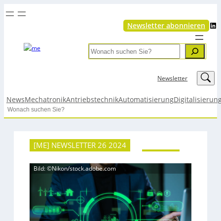
LinkedIn
Newsletter abonnieren
Search
LinkedIn
Newsletter
News
Mechatronik
Antriebstechnik
Automatisierung
Digitalisierun
Search
[ME] NEWSLETTER 26 2024
Bild: ©Nikon/stock.adobe.com