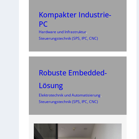
Kompakter Industrie-
PC
Hardware und Infrastruktur
, 
Steuerungstechnik (SPS, IPC, CNC)
Robuste Embedded-
Lösung
Elektrotechnik und Automatisierung
, 
Steuerungstechnik (SPS, IPC, CNC)