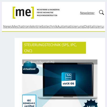
Linked
Newsletter
News
Mechatronik
Antriebstechnik
Automatisierung
Digitalisierun
STEUERUNGSTECHNIK (SPS, IPC,
CNC)
Bild: Bosch Rexroth AG