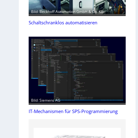
Bild: Beckhoff Automation GmbH & Co. KG
Schaltschranklos automatisieren
Bild: Siemens AG
IT-Mechanismen für SPS-Programmierung