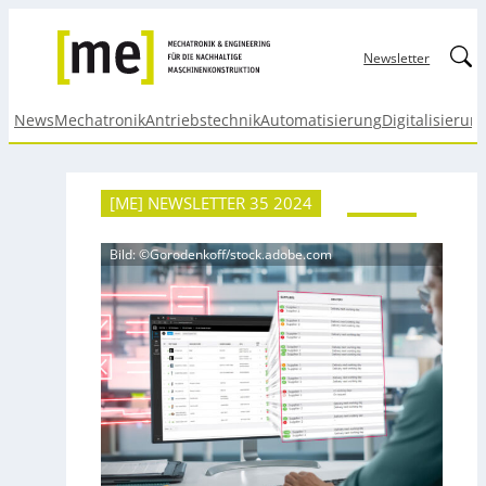
Linked
Newsletter
News
Mechatronik
Antriebstechnik
Automatisierung
Digitalisierun
[ME] NEWSLETTER 35 2024
Bild: ©Gorodenkoff/stock.adobe.com