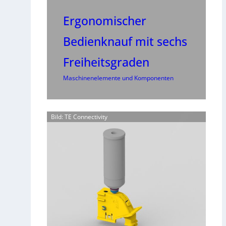
Ergonomischer
Bedienknauf mit sechs
Freiheitsgraden
Maschinenelemente und Komponenten
Bild: TE Connectivity