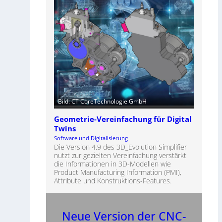
Bild: CT CoreTechnologie GmbH
Geometrie-Vereinfachung für Digital
Twins
Software und Digitalisierung
Die Version 4.9 des 3D_Evolution Simplifier
nutzt zur gezielten Vereinfachung verstärkt
die Informationen in 3D-Modellen wie
Product Manufacturing Information (PMI),
Attribute und Konstruktions-Features.
Neue Version der CNC-