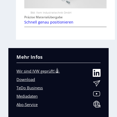
Bild: Item Industrietechnik GmbH
Präzise Materialübergabe
Schnell genau positionieren
Mehr Infos
Wir sind IVW geprüft!
Download
TeDo Business
Mediadaten
Abo-Service