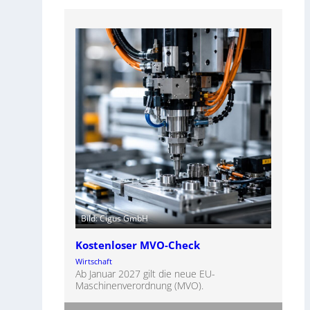
Bild: Cigus GmbH
Kostenloser MVO-Check
Wirtschaft
Ab Januar 2027 gilt die neue EU-
Maschinenverordnung (MVO).