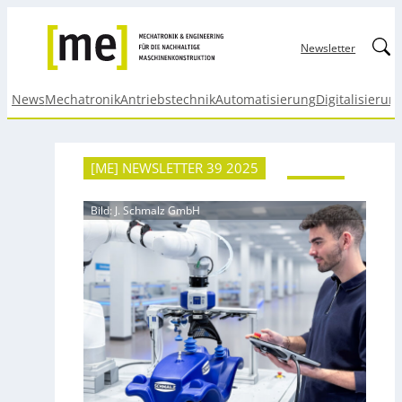
Linked
Newsletter
News
Mechatronik
Antriebstechnik
Automatisierung
Digitalisierun
[ME] NEWSLETTER 39 2025
Bild: J. Schmalz GmbH