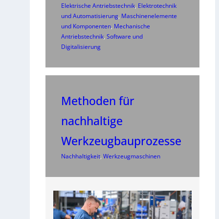
Elektrische Antriebstechnik
, 
Elektrotechnik
und Automatisierung
, 
Maschinenelemente
und Komponenten
, 
Mechanische
Antriebstechnik
, 
Software und
Digitalisierung
Methoden für
nachhaltige
Werkzeugbauprozesse
Nachhaltigkeit
, 
Werkzeugmaschinen