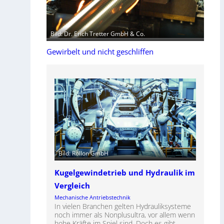
Bild: Dr. Erich Tretter GmbH & Co.
Gewirbelt und nicht geschliffen
Bild: Rollon GmbH
Kugelgewindetrieb und Hydraulik im
Vergleich
Mechanische Antriebstechnik
In vielen Branchen gelten Hydrauliksysteme
noch immer als Nonplusultra, vor allem wenn
hohe Kräfte im Spiel sind. Doch es gibt