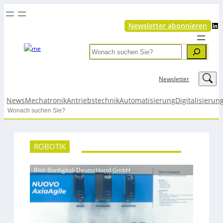
LinkedIn
Newsletter abonnieren
Search
LinkedIn
Newsletter
News
Mechatronik
Antriebstechnik
Automatisierung
Digitalisierun
Search
ROBOTIK
Bild: Bonfiglioli Deutschland GmbH