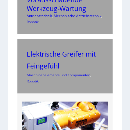
Werkzeug-Wartung
Antriebstechnik
, 
Mechanische Antriebstechnik
, 
Robotik
Elektrische Greifer mit
Feingefühl
Maschinenelemente und Komponenten
, 
Robotik