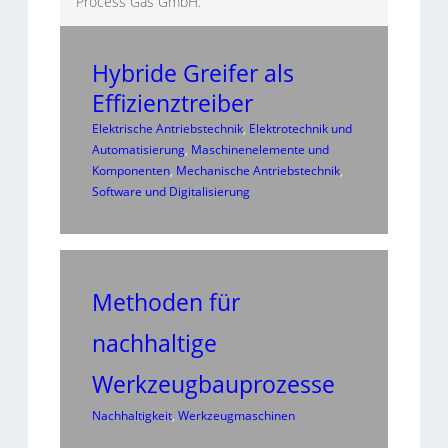
Process Gas GmbH.
Hybride Greifer als
Effizienztreiber
Elektrische Antriebstechnik
, 
Elektrotechnik und
Automatisierung
, 
Maschinenelemente und
Komponenten
, 
Mechanische Antriebstechnik
, 
Software und Digitalisierung
Methoden für
nachhaltige
Werkzeugbauprozesse
Nachhaltigkeit
, 
Werkzeugmaschinen