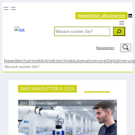
LinkedIn
Newsletter abonnieren
Search
LinkedIn
Newsletter
News
Mechatronik
Antriebstechnik
Automatisierung
Digitalisierun
Search
[ME] NEWSLETTER 8 2025
Bild: J. Schmalz GmbH