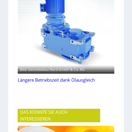
Bild: Getriebebau Nord GmbH & Co. KG
Längere Betriebszeit dank Ölausgleich
DAS KÖNNTE SIE AUCH
INTERESSIEREN