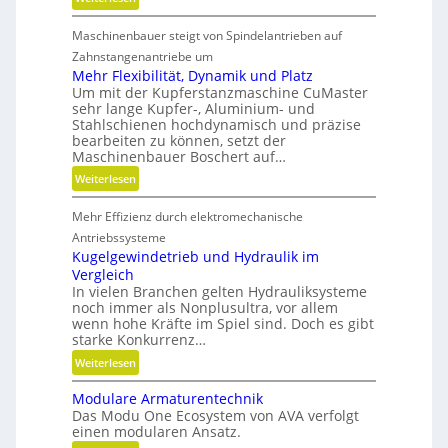
e
d
M
m
i
n
Maschinenbauer steigt von Spindelantrieben auf
e
e
h
i
h
i
Zahnstangenantriebe um
e
c
r
Mehr Flexibilität, Dynamik und Platz
d
i
h
Um mit der Kupferstanzmaschine CuMaster
S
e
t
t
sehr lange Kupfer-, Aluminium- und
t
n
Stahlschienen hochdynamisch und präzise
s
g
e
bearbeiten zu können, setzt der
g
e
i
Maschinenbauer Boschert auf…
r
s
f
:
Weiterlesen
a
c
i
M
d
h
g
Mehr Effizienz durch elektromechanische
e
e
l
k
h
Antriebssysteme
n
i
e
r
Kugelgewindetrieb und Hydraulik im
f
i
Vergleich
F
f
t
In vielen Branchen gelten Hydrauliksysteme
l
e
u
noch immer als Nonplusultra, vor allem
e
n
n
wenn hohe Kräfte im Spiel sind. Doch es gibt
x
starke Konkurrenz…
d
i
P
:
Weiterlesen
b
r
K
i
ä
Modulare Armaturentechnik
u
l
Das Modu One Ecosystem von AVA verfolgt
z
g
i
einen modularen Ansatz.
i
e
t