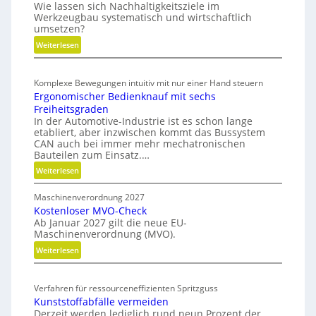
t
Wie lassen sich Nachhaltigkeitsziele im
r
u
t
Werkzeugbau systematisch und wirtschaftlich
a
umsetzen?
n
e
u
g
:
Weiterlesen
b
l
M
e
i
e
k
i
Komplexe Bewegungen intuitiv mit nur einer Hand steuern
t
z
N
Ergonomischer Bedienknauf mit sechs
h
y
a
Freiheitsgraden
o
l
c
In der Automotive-Industrie ist es schon lange
d
i
etabliert, aber inzwischen kommt das Bussystem
h
e
n
CAN auch bei immer mehr mechatronischen
h
n
Bauteilen zum Einsatz.…
d
a
f
e
:
Weiterlesen
ü
l
r
E
r
t
i
Maschinenverordnung 2027
r
n
i
n
Kostenloser MVO-Check
g
a
Ab Januar 2027 gilt die neue EU-
g
g
o
c
Maschinenverordnung (MVO).
r
n
k
h
ö
:
Weiterlesen
o
e
h
ß
K
m
i
a
e
o
i
t
l
Verfahren für ressourceneffizienten Spritzguss
r
s
s
s
t
Kunststoffabfälle vermeiden
e
t
c
-
Derzeit werden lediglich rund neun Prozent der
i
n