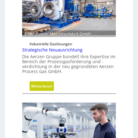
e
G
r
e
i
f
Bild: Aerzener Maschinenfabrik GmbH
e
Industrielle Gaslösungen
r
Strategische Neuausrichtung
a
Die Aerzen Gruppe bündelt ihre Expertise im
l
Bereich der Prozessgasförderung und -
s
verdichtung in der neu gegründeten Aerzen
Process Gas GmbH.
E
ff
i
:
Weiterlesen
z
S
i
t
e
r
n
a
z
t
t
e
r
g
e
i