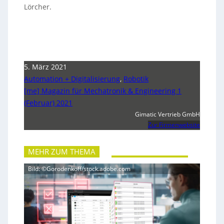
Lörcher.
5. März 2021
Automation + Digitalisierung
,
Robotik
[me] Magazin für Mechatronik & Engineering 1
(Februar) 2021
Gimatic Vertrieb GmbH
Zur Firmenwebsite
MEHR ZUM THEMA
Bild: ©Gorodenkoff/stock.adobe.com