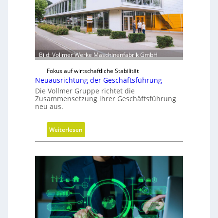
w
i
r
d
m
Bild: Vollmer Werke Maschinenfabrik GmbH
o
Fokus auf wirtschaftliche Stabilität
b
Neuausrichtung der Geschäftsführung
i
Die Vollmer Gruppe richtet die
l
Zusammensetzung ihrer Geschäftsführung
neu aus.
:
Weiterlesen
N
e
u
a
u
s
r
i