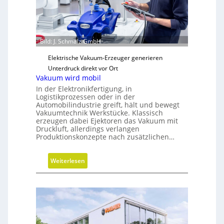
i
s
b
c
e
h
r
e
Bild: J. Schmalz GmbH
N
Elektrische Vakuum-Erzeuger generieren
e
Unterdruck direkt vor Ort
u
Vakuum wird mobil
a
In der Elektronikfertigung, in
u
Logistikprozessen oder in der
s
Automobilindustrie greift, hält und bewegt
Vakuumtechnik Werkstücke. Klassisch
r
erzeugen dabei Ejektoren das Vakuum mit
i
Druckluft, allerdings verlangen
c
Produktionskonzepte nach zusätzlichen…
h
t
:
Weiterlesen
u
V
n
a
g
k
u
u
m