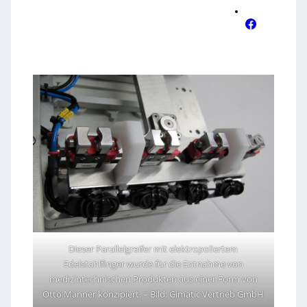
Dieser Parallelgreifer mit elektropoliertem
Edelstahlfinger wurde für die Entnahme von
medizintechnischen Produkten aus einer Form von
Otto Männer konzipiert.
–
Bild: Gimatic Vertrieb GmbH