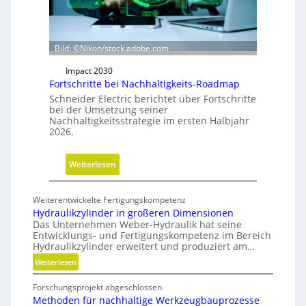
c
h
t
u
Bild: ©Nikon/stock.adobe.com
n
Impact 2030
g
Fortschritte bei Nachhaltigkeits-Roadmap
d
Schneider Electric berichtet über Fortschritte
e
bei der Umsetzung seiner
r
Nachhaltigkeitsstrategie im ersten Halbjahr
2026.
G
e
s
:
Weiterlesen
c
F
h
o
Weiterentwickelte Fertigungskompetenz
ä
r
Hydraulikzylinder in größeren Dimensionen
f
t
Das Unternehmen Weber-Hydraulik hat seine
t
Entwicklungs- und Fertigungskompetenz im Bereich
s
Hydraulikzylinder erweitert und produziert am…
s
c
:
Weiterlesen
f
h
H
ü
r
Forschungsprojekt abgeschlossen
y
h
i
Methoden für nachhaltige Werkzeugbauprozesse
d
r