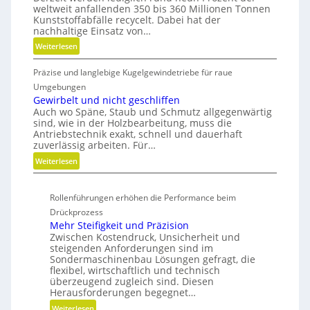
e
h
weltweit anfallenden 350 bis 360 Millionen Tonnen
g
R
D
n
e
Kunststoffabfälle recycelt. Dabei hat der
e
o
i
l
r
nachhaltige Einsatz von…
W
m
a
o
B
:
Weiterlesen
e
e
s
d
e
K
r
n
e
d
m
Präzise und langlebige Kugelgewindetriebe für raue
u
k
s
r
i
a
n
Umgebungen
z
i
M
e
p
s
Gewirbelt und nicht geschliffen
e
o
V
n
Auch wo Späne, Staub und Schmutz allgegenwärtig
t
u
n
O
k
sind, wie in der Holzbearbeitung, muss die
s
g
e
-
Antriebstechnik exakt, schnell und dauerhaft
n
t
b
zuverlässig arbeiten. Für…
n
C
a
o
a
h
u
:
Weiterlesen
f
u
e
f
G
f
p
c
m
e
a
r
Rollenführungen erhöhen die Performance beim
k
i
w
b
o
Drückprozess
t
i
f
z
Mehr Steifigkeit und Präzision
s
r
ä
e
Zwischen Kostendruck, Unsicherheit und
e
b
l
s
steigenden Anforderungen sind im
c
e
l
Sondermaschinenbau Lösungen gefragt, die
s
h
l
e
flexibel, wirtschaftlich und technisch
e
s
t
überzeugend zugleich sind. Diesen
v
F
Herausforderungen begegnet…
u
e
r
n
:
Weiterlesen
r