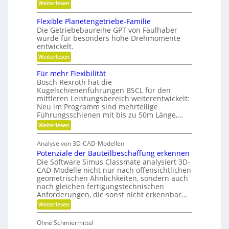
s
:
Weiterlesen
l
ä
i
M
g
t
Flexible Planetengetriebe-Familie
o
o
e
,
Die Getriebebaureihe GPT von Faulhaber
n
d
w
D
wurde für besonders hohe Drehmomente
u
i
entwickelt.
y
l
n
:
n
Weiterlesen
a
d
F
a
l
r
e
Für mehr Flexibilität
m
e
e
Bosch Rexroth hat die
t
x
i
Kugelschienenführungen BSCL für den
A
i
r
k
mittleren Leistungsbereich weiterentwickelt:
b
r
i
u
Neu im Programm sind mehrteilige
l
m
e
e
Führungsschienen mit bis zu 50m Länge,…
n
a
P
b
d
:
Weiterlesen
l
t
u
F
P
a
u
ü
n
n
Analyse von 3D-CAD-Modellen
l
r
r
e
d
Potenziale der Bauteilbeschaffung erkennen
m
a
t
e
H
e
Die Software Simus Classmate analysiert 3D-
t
e
h
n
CAD-Modelle nicht nur nach offensichtlichen
y
n
z
r
geometrischen Ähnlichkeiten, sondern auch
t
g
d
F
e
nach gleichen fertigungstechnischen
e
r
l
t
Anforderungen, die sonst nicht erkennbar…
e
c
a
r
x
:
Weiterlesen
i
h
u
i
P
e
n
b
l
o
b
Ohne Schmiermittel
i
t
i
e
i