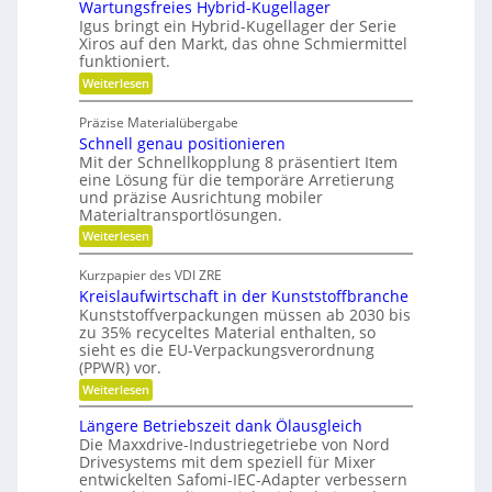
Wartungsfreies Hybrid-Kugellager
l
e
-
k
k
i
n
Igus bringt ein Hybrid-Kugellager der Serie
F
t
z
i
Xiros auf den Markt, das ohne Schmiermittel
a
ä
i
m
funktioniert.
m
t
a
i
V
:
Weiterlesen
l
l
W
e
e
i
a
d
e
Präzise Materialübergabe
r
r
e
Schnell genau positionieren
t
g
r
u
Mit der Schnellkopplung 8 präsentiert Item
B
l
n
a
eine Lösung für die temporäre Arretierung
e
g
u
und präzise Ausrichtung mobiler
s
i
t
Materialtransportlösungen.
f
e
c
:
r
Weiterlesen
i
h
S
e
l
c
i
b
Kurzpapier des VDI ZRE
h
e
e
Kreislaufwirtschaft in der Kunststoffbranche
n
s
s
e
H
Kunststoffverpackungen müssen ab 2030 bis
c
l
y
zu 35% recyceltes Material enthalten, so
h
l
b
a
sieht es die EU-Verpackungsverordnung
g
r
f
(PPWR) vor.
e
i
f
:
n
Weiterlesen
d
u
K
a
-
n
r
u
K
g
Längere Betriebszeit dank Ölausgleich
e
p
u
e
Die Maxxdrive-Industriegetriebe von Nord
i
o
g
r
Drivesystems mit dem speziell für Mixer
s
s
e
k
entwickelten Safomi-IEC-Adapter verbessern
l
i
l
e