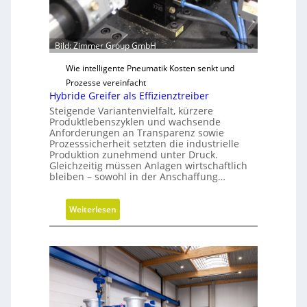
Bild: Zimmer Group GmbH
Wie intelligente Pneumatik Kosten senkt und
Prozesse vereinfacht
Hybride Greifer als Effizienztreiber
Steigende Variantenvielfalt, kürzere
Produktlebenszyklen und wachsende
Anforderungen an Transparenz sowie
Prozesssicherheit setzten die industrielle
Produktion zunehmend unter Druck.
Gleichzeitig müssen Anlagen wirtschaftlich
bleiben – sowohl in der Anschaffung…
:
Weiterlesen
H
y
b
r
i
d