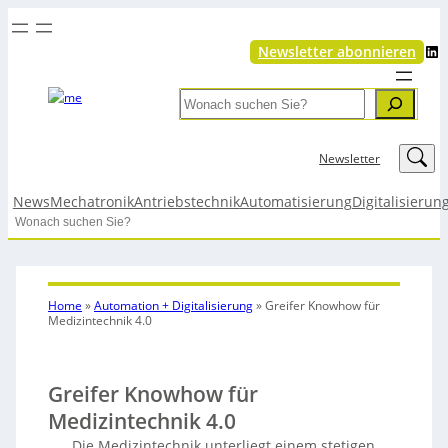
LinkedIn
Newsletter abonnieren
Search
LinkedIn
Newsletter
News
Mechatronik
Antriebstechnik
Automatisierung
Digitalisierun
Search
Home
»
Automation + Digitalisierung
»
Greifer Knowhow für
Medizintechnik 4.0
Greifer Knowhow für
Medizintechnik 4.0
Die Medizintechnik unterliegt einem stetigen