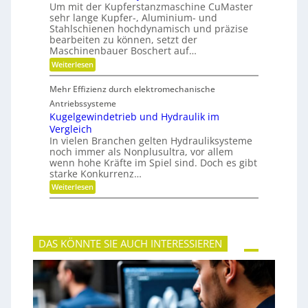
t
n
e
Um mit der Kupferstanzmaschine CuMaster
g
e
c
l
sehr lange Kupfer-, Aluminium- und
l
i
h
o
e
Stahlschienen hochdynamisch und präzise
f
e
s
i
bearbeiten zu können, setzt der
i
c
g
Maschinenbauer Boschert auf…
h
k
:
Weiterlesen
e
M
i
e
t
Mehr Effizienz durch elektromechanische
h
u
r
Antriebssysteme
n
F
Kugelgewindetrieb und Hydraulik im
d
l
P
Vergleich
e
r
In vielen Branchen gelten Hydrauliksysteme
x
ä
noch immer als Nonplusultra, vor allem
i
z
b
wenn hohe Kräfte im Spiel sind. Doch es gibt
i
i
starke Konkurrenz…
s
l
i
:
Weiterlesen
i
o
K
t
n
u
ä
g
t
e
,
l
D
DAS KÖNNTE SIE AUCH INTERESSIEREN
g
y
e
n
w
a
i
m
n
i
d
k
e
u