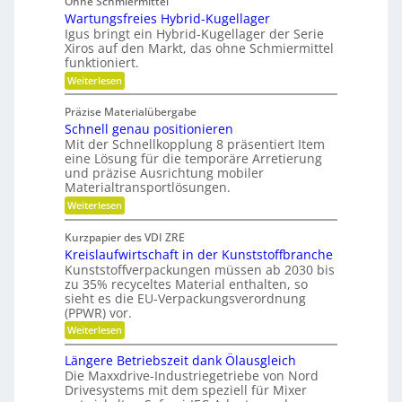
Ohne Schmiermittel
r
d
e
Wartungsfreies Hybrid-Kugellager
g
n
i
Igus bringt ein Hybrid-Kugellager der Serie
o
i
Xiros auf den Markt, das ohne Schmiermittel
d
n
c
funktioniert.
e
o
h
:
Weiterlesen
n
m
W
t
i
a
g
Präzise Materialübergabe
r
s
e
Schnell genau positionieren
t
c
u
Mit der Schnellkopplung 8 präsentiert Item
s
h
n
eine Lösung für die temporäre Arretierung
c
g
e
und präzise Ausrichtung mobiler
h
s
Materialtransportlösungen.
r
f
l
:
r
Weiterlesen
B
i
S
e
e
f
c
i
Kurzpapier des VDI ZRE
d
h
e
f
Kreislaufwirtschaft in der Kunststoffbranche
n
s
i
e
e
H
Kunststoffverpackungen müssen ab 2030 bis
e
n
l
y
zu 35% recyceltes Material enthalten, so
n
l
b
sieht es die EU-Verpackungsverordnung
g
r
k
(PPWR) vor.
e
i
n
:
n
Weiterlesen
d
a
K
a
-
r
u
K
Längere Betriebszeit dank Ölausgleich
u
e
p
u
Die Maxxdrive-Industriegetriebe von Nord
f
i
o
g
Drivesystems mit dem speziell für Mixer
s
s
m
e