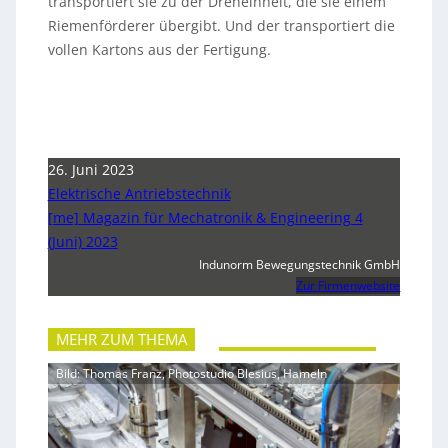
transportiert sie zu der Dreheinheit, die sie einem
Riemenförderer übergibt. Und der transportiert die
vollen Kartons aus der Fertigung.
26. Juni 2023
Elektrische Antriebstechnik
[me] Magazin für Mechatronik & Engineering 4
(Juni) 2023
Indunorm Bewegungstechnik GmbH
Zur Firmenwebsite
MEHR ZUM THEMA
Bild: Thomas Franz, Photostudio Blesius, Hameln