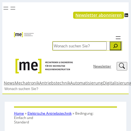
LinkedIn
Newsletter abonnieren
Search
LinkedIn
Newsletter
News
Mechatronik
Antriebstechnik
Automatisierung
Digitalisierun
Search
Home
»
Elektrische Antriebstechnik
»
Bedingung:
Einfach und
Standard