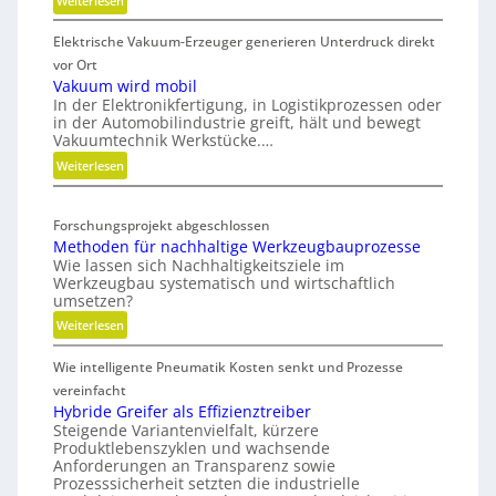
Weiterlesen
S
Elektrische Vakuum-Erzeuger generieren Unterdruck direkt
t
r
vor Ort
a
Vakuum wird mobil
In der Elektronikfertigung, in Logistikprozessen oder
t
in der Automobilindustrie greift, hält und bewegt
e
Vakuumtechnik Werkstücke.…
g
:
Weiterlesen
i
V
s
a
c
Forschungsprojekt abgeschlossen
k
h
Methoden für nachhaltige Werkzeugbauprozesse
u
e
Wie lassen sich Nachhaltigkeitsziele im
u
N
Werkzeugbau systematisch und wirtschaftlich
m
e
umsetzen?
w
u
:
Weiterlesen
i
a
M
r
u
Wie intelligente Pneumatik Kosten senkt und Prozesse
e
d
s
t
vereinfacht
m
r
h
Hybride Greifer als Effizienztreiber
o
i
Steigende Variantenvielfalt, kürzere
o
b
c
Produktlebenszyklen und wachsende
d
i
h
Anforderungen an Transparenz sowie
e
l
Prozesssicherheit setzten die industrielle
t
n