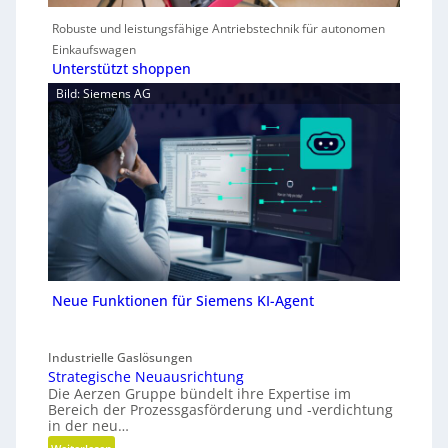
Robuste und leistungsfähige Antriebstechnik für autonomen
Einkaufswagen
Unterstützt shoppen
Bild: Siemens AG
Neue Funktionen für Siemens KI-Agent
Industrielle Gaslösungen
Strategische Neuausrichtung
Die Aerzen Gruppe bündelt ihre Expertise im
Bereich der Prozessgasförderung und -verdichtung
in der neu…
: