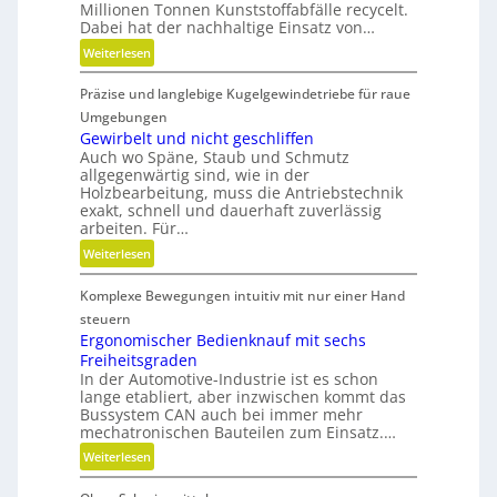
Millionen Tonnen Kunststoffabfälle recycelt.
a
Dabei hat der nachhaltige Einsatz von…
r
:
Weiterlesen
e
K
A
Präzise und langlebige Kugelgewindetriebe für raue
u
r
n
Umgebungen
m
s
Gewirbelt und nicht geschliffen
a
Auch wo Späne, Staub und Schmutz
t
t
allgegenwärtig sind, wie in der
s
u
Holzbearbeitung, muss die Antriebstechnik
t
r
exakt, schnell und dauerhaft zuverlässig
o
arbeiten. Für…
e
f
n
:
Weiterlesen
f
t
G
a
e
Komplexe Bewegungen intuitiv mit nur einer Hand
e
b
c
w
steuern
f
h
i
Ergonomischer Bedienknauf mit sechs
ä
n
Freiheitsgraden
r
l
i
In der Automotive-Industrie ist es schon
b
l
lange etabliert, aber inzwischen kommt das
k
e
e
Bussystem CAN auch bei immer mehr
l
mechatronischen Bauteilen zum Einsatz.…
v
t
e
:
Weiterlesen
u
r
E
n
m