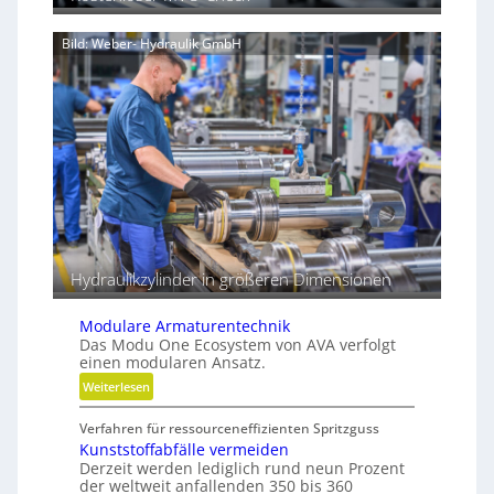
a
i
u
e
Bild: Weber- Hydraulik GmbH
p
n
r
z
o
t
z
r
e
e
s
i
s
b
e
e
r
Hydraulikzylinder in größeren Dimensionen
Modulare Armaturentechnik
Das Modu One Ecosystem von AVA verfolgt
einen modularen Ansatz.
:
Weiterlesen
M
Verfahren für ressourceneffizienten Spritzguss
o
Kunststoffabfälle vermeiden
d
Derzeit werden lediglich rund neun Prozent
u
der weltweit anfallenden 350 bis 360
l