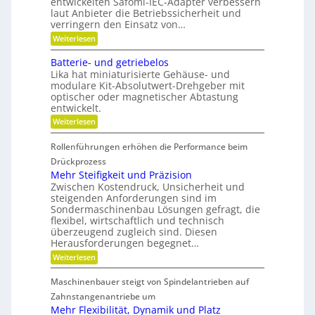
entwickelten Safomi-IEC-Adapter verbessern
l
i
l
i
laut Anbieter die Betriebssicherheit und
a
t
l
t
u
i
a
verringern den Einsatz von…
f
o
g
s
:
Weiterlesen
w
n
e
e
L
i
i
r
ä
c
Batterie- und getriebelos
r
e
n
t
r
Lika hat miniaturisierte Gehäuse- und
h
g
s
e
modulare Kit-Absolutwert-Drehgeber mit
s
e
c
n
optischer oder magnetischer Abtastung
r
F
h
entwickelt.
e
a
r
B
f
:
Weiterlesen
e
e
t
B
t
i
i
a
r
Rollenführungen erhöhen die Performance beim
n
t
h
i
d
t
Drückprozess
e
e
e
e
Mehr Steifigkeit und Präzision
b
r
r
i
s
Zwischen Kostendruck, Unsicherheit und
K
i
t
z
steigenden Anforderungen sind im
u
e
e
s
Sondermaschinenbau Lösungen gefragt, die
n
-
i
s
flexibel, wirtschaftlich und technisch
u
g
t
t
n
überzeugend zugleich sind. Diesen
r
d
s
d
Herausforderungen begegnet…
a
a
t
g
n
:
Weiterlesen
o
e
d
k
M
f
t
e
Ö
e
f
r
Maschinenbauer steigt von Spindelantrieben auf
l
h
n
b
i
a
r
Zahnstangenantriebe um
r
e
u
S
a
b
Mehr Flexibilität, Dynamik und Platz
s