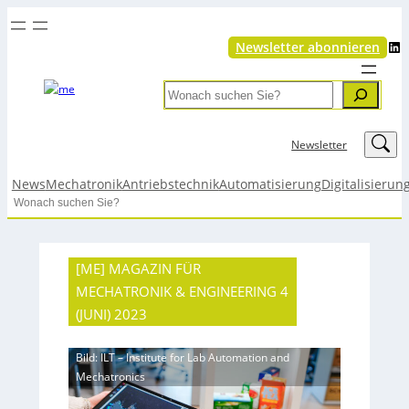
LinkedIn
Newsletter abonnieren
Search
LinkedIn
Newsletter
News
Mechatronik
Antriebstechnik
Automatisierung
Digitalisierun
Search
[ME] MAGAZIN FÜR
MECHATRONIK & ENGINEERING 4
(JUNI) 2023
Bild: ILT – Institute for Lab Automation and
Mechatronics