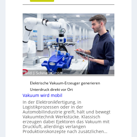
S
t
r
a
t
e
g
i
s
c
h
Bild: J. Schmalz GmbH
e
N
Elektrische Vakuum-Erzeuger generieren
e
Unterdruck direkt vor Ort
u
Vakuum wird mobil
a
In der Elektronikfertigung, in
u
Logistikprozessen oder in der
Automobilindustrie greift, hält und bewegt
s
Vakuumtechnik Werkstücke. Klassisch
r
erzeugen dabei Ejektoren das Vakuum mit
i
Druckluft, allerdings verlangen
Produktionskonzepte nach zusätzlichen…
c