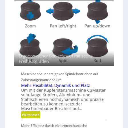
g
r
ö
ß
e
r
e
n
D
i
Ergonomischer Bedienknauf mit sechs
m
Freiheitsgraden
e
n
s
Maschinenbauer steigt von Spindelantrieben auf
i
Zahnstangenantriebe um
o
Mehr Flexibilität, Dynamik und Platz
n
Um mit der Kupferstanzmaschine CuMaster
e
sehr lange Kupfer-, Aluminium- und
Stahlschienen hochdynamisch und präzise
n
bearbeiten zu können, setzt der
Maschinenbauer Boschert auf…
:
Weiterlesen
M
Mehr Effizienz durch elektromechanische
e