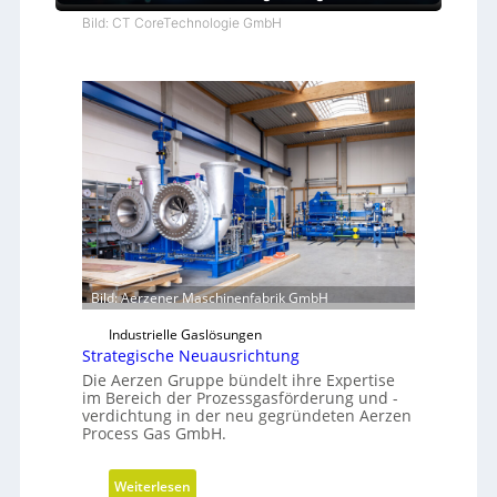
Bild: CT CoreTechnologie GmbH
Bild: Aerzener Maschinenfabrik GmbH
Industrielle Gaslösungen
Strategische Neuausrichtung
Die Aerzen Gruppe bündelt ihre Expertise
im Bereich der Prozessgasförderung und -
verdichtung in der neu gegründeten Aerzen
Process Gas GmbH.
:
Weiterlesen