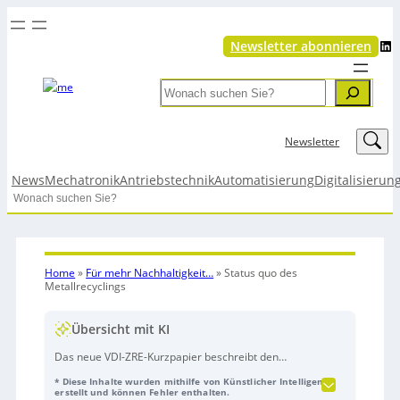
LinkedIn
Newsletter abonnieren
Search
LinkedIn
Newsletter
News
Mechatronik
Antriebstechnik
Automatisierung
Digitalisierun
Search
Home
»
Für mehr Nachhaltigkeit…
»
Status quo des
Metallrecyclings
Übersicht mit KI
Das neue VDI-ZRE-Kurzpapier beschreibt den
aktuellen Stand des Metallrecyclings in Deutschland
* Diese Inhalte wurden mithilfe von Künstlicher Intelligenz
(Recyclingquote: 32%) und zeigt bislang ungenutzte
erstellt und können Fehler enthalten.