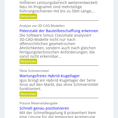
s
a
mittleren Leistungsbereich weiterentwickelt:
b
d
t
Neu im Programm sind mehrteilige
t
u
P
s
Führungsschienen mit bis zu 50m Länge,…
u
n
l
t
:
Weiterlesen
r
d
F
a
o
e
H
ü
t
f
Analyse von 3D-CAD-Modellen
r
n
y
z
f
Potenziale der Bauteilbeschaffung erkennen
m
t
d
e
Die Software Simus Classmate analysiert
a
e
r
h
3D-CAD-Modelle nicht nur nach
b
r
c
offensichtlichen geometrischen
a
f
F
h
Ähnlichkeiten, sondern auch nach gleichen
u
l
ä
fertigungstechnischen Anforderungen, die
n
e
l
l
sonst nicht erkennbar…
x
i
i
l
i
:
Weiterlesen
k
k
b
P
e
i
i
o
v
Ohne Schmiermittel
l
t
m
i
e
Wartungsfreies Hybrid-Kugellager
e
V
t
n
Igus bringt ein Hybrid-Kugellager der Serie
r
ä
e
z
Xiros auf den Markt, das ohne Schmiermittel
m
t
i
r
funktioniert.
e
a
g
:
Weiterlesen
l
i
W
e
l
d
a
d
Präzise Materialübergabe
e
r
e
e
Schnell genau positionieren
i
t
r
n
u
Mit der Schnellkopplung 8 präsentiert Item
B
c
n
a
eine Lösung für die temporäre Arretierung