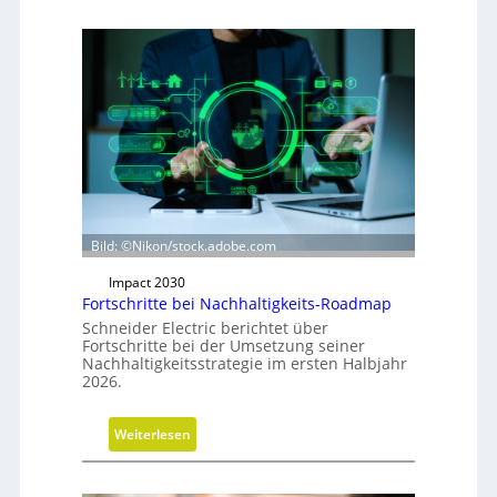
e
u
a
u
s
r
i
c
h
t
Bild: ©Nikon/stock.adobe.com
u
n
Impact 2030
g
Fortschritte bei Nachhaltigkeits-Roadmap
d
Schneider Electric berichtet über
e
Fortschritte bei der Umsetzung seiner
Nachhaltigkeitsstrategie im ersten Halbjahr
r
2026.
G
e
:
s
Weiterlesen
F
c
o
h