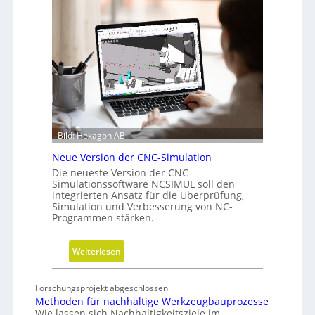
r
ä
t
f
s
t
c
s
h
f
r
ü
i
h
t
r
t
u
Bild: Hexagon AB
e
n
b
g
Neue Version der CNC-Simulation
e
Die neueste Version der CNC-
i
Simulationssoftware NCSIMUL soll den
integrierten Ansatz für die Überprüfung,
N
Simulation und Verbesserung von NC-
a
Programmen stärken.
c
h
:
Weiterlesen
h
N
a
e
l
Forschungsprojekt abgeschlossen
u
t
Methoden für nachhaltige Werkzeugbauprozesse
e
Wie lassen sich Nachhaltigkeitsziele im
i