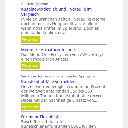
h
Antriebssysteme
r
Kugelgewindetrieb und Hydraulik im
Vergleich
F
In vielen Branchen gelten Hydrauliksysteme
l
noch immer als Nonplusultra, vor allem
e
wenn hohe Kräfte im Spiel sind. Doch es
x
gibt starke Konkurrenz…
i
:
Weiterlesen
b
K
i
Modulare Armaturentechnik
u
l
Das Modu One Ecosystem von AVA verfolgt
g
i
einen modularen Ansatz.
e
t
:
Weiterlesen
l
ä
M
g
t
Verfahren für ressourceneffizienten Spritzguss
o
e
,
Kunststoffabfälle vermeiden
d
w
D
Derzeit werden lediglich rund neun Prozent
u
i
y
der weltweit anfallenden 350 bis 360
l
n
Millionen Tonnen Kunststoffabfälle recycelt.
n
a
d
Dabei hat der nachhaltige Einsatz von…
a
r
e
m
:
Weiterlesen
e
t
i
K
A
r
Für mehr Flexibilität
k
u
r
i
Bosch Rexroth hat die
u
n
m
Kugelschienenführungen BSCL für den
e
n