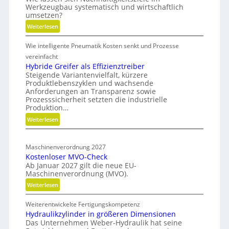
Werkzeugbau systematisch und wirtschaftlich
V
g
umsetzen?
e
k
:
Weiterlesen
r
e
M
s
i
Wie intelligente Pneumatik Kosten senkt und Prozesse
e
i
t
t
vereinfacht
o
s
h
Hybride Greifer als Effizienztreiber
n
-
Steigende Variantenvielfalt, kürzere
o
d
Produktlebenszyklen und wachsende
d
R
Anforderungen an Transparenz sowie
e
e
o
Prozesssicherheit setzten die industrielle
r
n
a
Produktion…
f
C
d
:
Weiterlesen
ü
N
m
H
r
C
a
y
n
-
Maschinenverordnung 2027
b
p
a
Kostenloser MVO-Check
S
r
c
Ab Januar 2027 gilt die neue EU-
i
i
h
Maschinenverordnung (MVO).
d
m
h
:
Weiterlesen
e
u
a
K
G
l
l
Weiterentwickelte Fertigungskompetenz
o
r
a
t
Hydraulikzylinder in größeren Dimensionen
s
e
i
t
Das Unternehmen Weber-Hydraulik hat seine
t
i