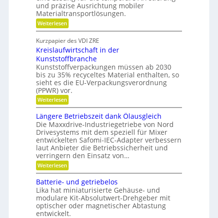
h
g
u
und präzise Ausrichtung mobiler
s
t
Materialtransportlösungen.
f
e
:
r
Weiterlesen
i
S
e
l
c
i
b
Kurzpapier des VDI ZRE
h
e
e
Kreislaufwirtschaft in der
n
s
s
e
H
Kunststoffbranche
c
l
y
h
Kunststoffverpackungen müssen ab 2030
l
b
a
bis zu 35% recyceltes Material enthalten, so
g
r
f
sieht es die EU-Verpackungsverordnung
e
i
f
(PPWR) vor.
n
d
u
a
-
n
:
Weiterlesen
u
K
g
K
p
u
e
r
Längere Betriebszeit dank Ölausgleich
o
g
r
e
Die Maxxdrive-Industriegetriebe von Nord
s
e
k
i
Drivesystems mit dem speziell für Mixer
i
l
e
s
t
l
entwickelten Safomi-IEC-Adapter verbessern
n
l
i
a
laut Anbieter die Betriebssicherheit und
n
a
o
g
e
u
verringern den Einsatz von…
n
e
n
f
:
Weiterlesen
i
r
w
L
e
i
ä
r
Batterie- und getriebelos
r
n
e
t
Lika hat miniaturisierte Gehäuse- und
g
n
s
modulare Kit-Absolutwert-Drehgeber mit
e
c
optischer oder magnetischer Abtastung
r
h
entwickelt.
e
a