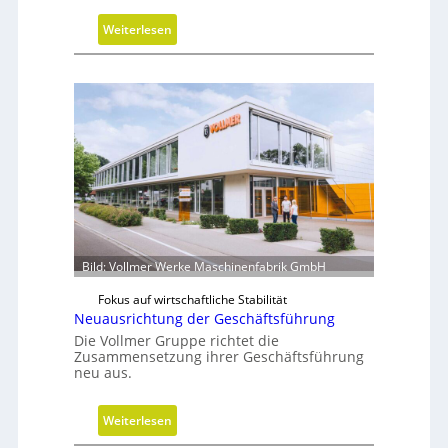
h
t
:
Weiterlesen
u
V
n
a
g
k
u
u
m
w
i
r
d
m
Bild: Vollmer Werke Maschinenfabrik GmbH
o
Fokus auf wirtschaftliche Stabilität
b
Neuausrichtung der Geschäftsführung
i
Die Vollmer Gruppe richtet die
l
Zusammensetzung ihrer Geschäftsführung
neu aus.
:
Weiterlesen
N