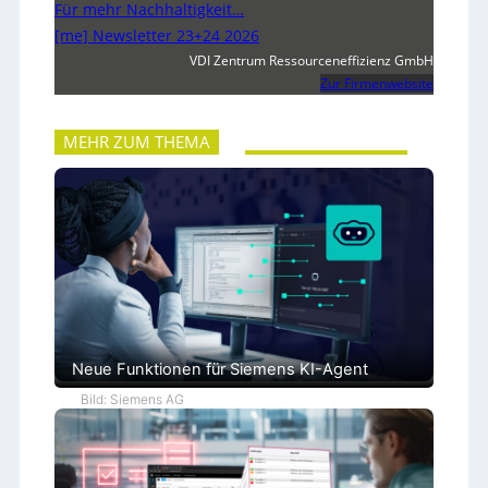
Für mehr Nachhaltigkeit…
[me] Newsletter 23+24 2026
VDI Zentrum Ressourceneffizienz GmbH
Zur Firmenwebsite
MEHR ZUM THEMA
Neue Funktionen für Siemens KI-Agent
Bild: Siemens AG