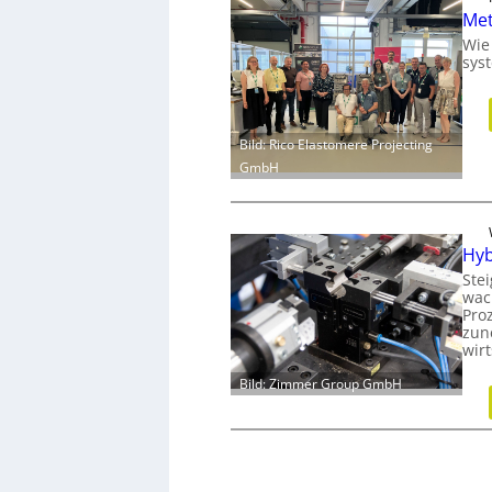
Met
Wie
sys
Bild: Rico Elastomere Projecting
GmbH
Hyb
Ste
wac
Proz
zun
wir
Bild: Zimmer Group GmbH