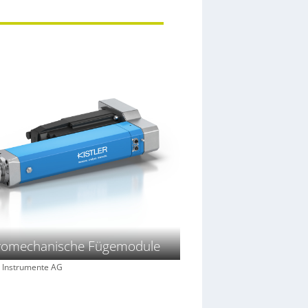
tromechanische Fügemodule
er Instrumente AG