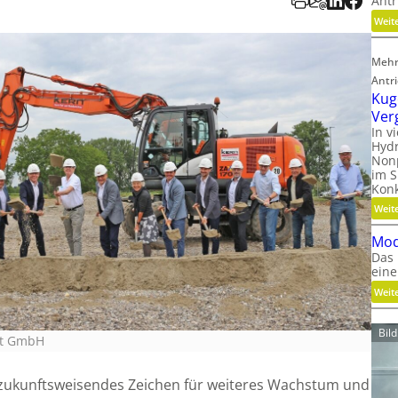
Antr
Weit
Mehr
Antr
Kug
Ver
In v
Hydr
Nonp
im S
Kon
Weit
Mod
Das 
eine
Weit
Bil
rt GmbH
zukunftsweisendes Zeichen für weiteres Wachstum und