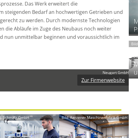
prozesse. Das Werk erweitert die
m steigenden Bedarf an hochwertigen Getrieben und
M
 gerecht zu werden. Durch modernste Technologien
P
en die Abläufe im Zuge des Neubaus noch weiter
rd nun unmittelbar beginnen und voraussichtlich im
Bil
M
u
Neugart GmbH
Zur Firmenwebsite
: J. Schmalz GmbH
Bild: Aerzener Maschinenfabrik GmbH