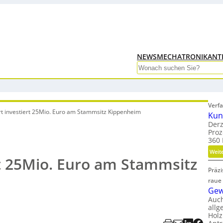
NEWS
MECHATRONIK
ANT
Search
Verfa
t investiert 25Mio. Euro am Stammsitz Kippenheim
Kun
Derz
Proz
360 
Weit
t 25Mio. Euro am Stammsitz
Präz
raue
Gew
Auc
allg
Holz