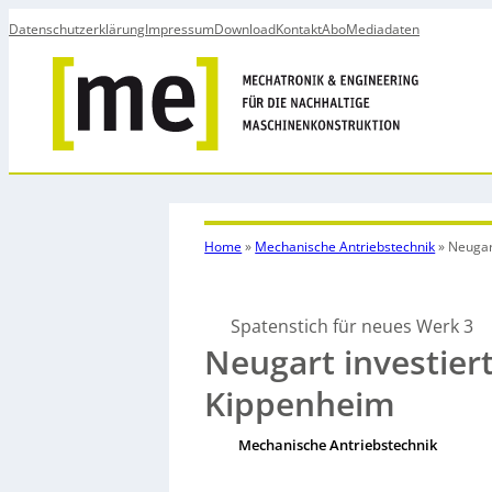
Datenschutzerklärung
Impressum
Download
Kontakt
Abo
Mediadaten
Home
»
Mechanische Antriebstechnik
»
Neugar
Spatenstich für neues Werk 3
Neugart investier
Kippenheim
Mechanische Antriebstechnik