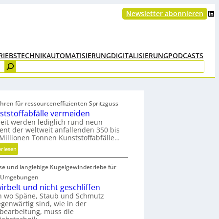
LinkedIn
Newsletter abonnieren
RIEBSTECHNIK
AUTOMATISIERUNG
DIGITALISIERUNG
PODCASTS
hren für ressourceneffizienten Spritzguss
ststoffabfälle vermeiden
eit werden lediglich rund neun
ent der weltweit anfallenden 350 bis
Millionen Tonnen Kunststoffabfälle…
:
erlesen
K
ise und langlebige Kugelgewindetriebe für
u
n
 Umgebungen
s
irbelt und nicht geschliffen
t
h wo Späne, Staub und Schmutz
egenwärtig sind, wie in der
s
bearbeitung, muss die
t