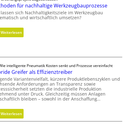
i
d
c
hoden für nachhaltige Werkzeugbauprozesse
t
r
k
 lassen sich Nachhaltigkeitsziele im Werkzeugbau
s
a
tematisch und wirtschaftlich umsetzen?
e
u
c
l
:
Weiterlesen
h
i
M
s
k
e
F
z
t
r
y
h
e
l
o
Wie intelligente Pneumatik Kosten senkt und Prozesse vereinfacht
i
i
ride Greifer als Effizienztreiber
d
h
n
e
igende Variantenvielfalt, kürzere Produktlebenszyklen und
e
d
hsende Anforderungen an Transparenz sowie
n
i
e
esssicherheit setzten die industrielle Produktion
f
t
ehmend unter Druck. Gleichzeitig müssen Anlagen
r
ü
tschaftlich bleiben – sowohl in der Anschaffung…
s
i
r
g
n
n
r
g
:
Weiterlesen
a
a
r
H
c
d
ö
y
h
e
ß
b
h
n