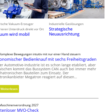
trische Vakuum-Erzeuger
Industrielle Gaslösungen
Strategische
ieren Unterdruck direkt vor Ort
Neuausrichtung
uum wird mobil
Komplexe Bewegungen intuitiv mit nur einer Hand steuern
onomischer Bedienknauf mit sechs Freiheitsgraden
er Automotive-Industrie ist es schon lange etabliert, aber
wischen kommt das Bussystem CAN auch bei immer mehr
hatronischen Bauteilen zum Einsatz. Der
ktronikanbieter Megatron reagiert auf diesen…
:
Weiterlesen
E
r
g
Maschinenverordnung 2027
tenloser MVO-Check
o