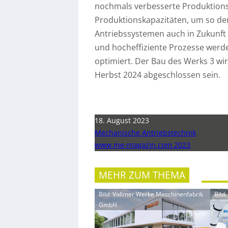
nochmals verbesserte Produktions
Produktionskapazitäten, um so de
Antriebssystemen auch in Zukunft
und hocheffiziente Prozesse werd
optimiert. Der Bau des Werks 3 wi
Herbst 2024 abgeschlossen sein.
18. August 2023
Mechanische Antriebstechnik
www.me-magazin.com 2023
MEHR ZUM THEMA
Bild: Vollmer Werke Maschinenfabrik
Bild
GmbH