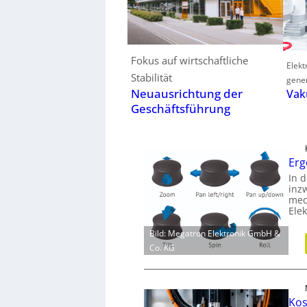
Fokus auf wirtschaftliche
Elek
Stabilität
gener
Neuausrichtung der
Vak
Geschäftsführung
Erg
In d
inz
mec
Ele
Bild: Megatron Elektronik GmbH &
Co. KG
Kos