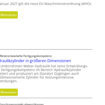
n
Januar 2027 gilt die neue EU-Maschinenverordnung (MVO).
o
m
:
Weiterlesen
i
K
s
o
c
s
h
t
e
e
r
n
B
l
e
o
Weiterentwickelte Fertigungskompetenz
d
s
raulikzylinder in größeren Dimensionen
i
e
 Unternehmen Weber-Hydraulik hat seine Entwicklungs-
e
r
 Fertigungskompetenz im Bereich Hydraulikzylinder
n
eitert und produziert am Standort Güglingen auch
M
k
ßdimensionierte Zylinder für leistungsintensive
V
endungen.
n
O
a
-
u
:
Weiterlesen
C
f
H
h
m
y
e
Forschungsprojekt abgeschlossen