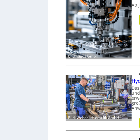
Ab 
Bild: Cigus GmbH
Hyd
Das
und
erw
gro
Anw
Bild: Weber- Hydraulik GmbH