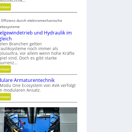
iebstechnik…
o
:
erlesen
f
G
f
e
a
 Effizienz durch elektromechanische
w
b
iebssysteme
i
f
elgewindetrieb und Hydraulik im
r
ä
gleich
b
l
ielen Branchen gelten
e
l
auliksysteme noch immer als
l
e
lusultra, vor allem wenn hohe Kräfte
t
piel sind. Doch es gibt starke
v
kurrenz…
u
e
n
:
erlesen
r
d
K
m
ulare Armaturentechnik
n
u
e
Modu One Ecosystem von AVA verfolgt
i
g
i
n modularen Ansatz.
c
e
d
h
:
erlesen
l
e
t
M
g
n
g
o
e
d: Hiwin GmbH
e
d
w
s
u
i
c
l
n
h
a
d