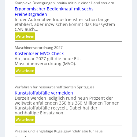
Komplexe Bewegungen intuitiv mit nur einer Hand steuern
g
k
Ergonomischer Bedienknauf mit sechs
u
Freiheitsgraden
u
In der Automotive-Industrie ist es schon lange
etabliert, aber inzwischen kommt das Bussystem
m
CAN auch…
w
:
Weiterlesen
i
E
r
Maschinenverordnung 2027
r
d
Kostenloser MVO-Check
g
m
Ab Januar 2027 gilt die neue EU-
o
Maschinenverordnung (MVO).
o
n
b
:
Weiterlesen
o
K
i
m
o
i
l
Verfahren für ressourceneffizienten Spritzguss
s
s
Kunststoffabfälle vermeiden
t
c
Derzeit werden lediglich rund neun Prozent der
e
h
weltweit anfallenden 350 bis 360 Millionen Tonnen
n
e
Kunststoffabfälle recycelt. Dabei hat der
l
r
nachhaltige Einsatz von…
o
B
:
Weiterlesen
s
e
K
e
d
Präzise und langlebige Kugelgewindetriebe für raue
u
r
i
n