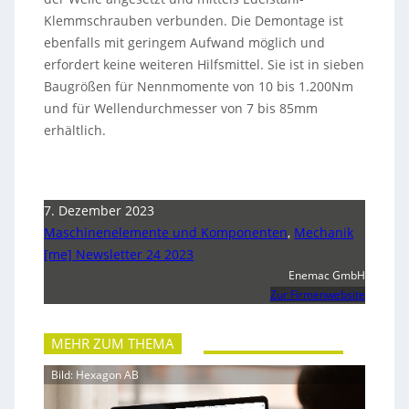
Klemmschrauben verbunden. Die Demontage ist
ebenfalls mit geringem Aufwand möglich und
erfordert keine weiteren Hilfsmittel. Sie ist in sieben
Baugrößen für Nennmomente von 10 bis 1.200Nm
und für Wellendurchmesser von 7 bis 85mm
erhältlich.
7. Dezember 2023
Maschinenelemente und Komponenten
,
Mechanik
[me] Newsletter 24 2023
Enemac GmbH
Zur Firmenwebsite
MEHR ZUM THEMA
Bild: Hexagon AB