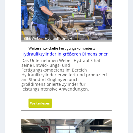
Bild: Weber- Hydraulik GmbH
Weiterentwickelte Fertigungskompetenz
Hydraulikzylinder in größeren Dimensionen
Das Unternehmen Weber-Hydraulik hat
seine Entwicklungs- und
Fertigungskompetenz im Bereich
Hydraulikzylinder erweitert und produziert
am Standort Güglingen auch
großdimensionierte Zylinder für
leistungsintensive Anwendungen.
:
Weiterlesen
H
y
d
r