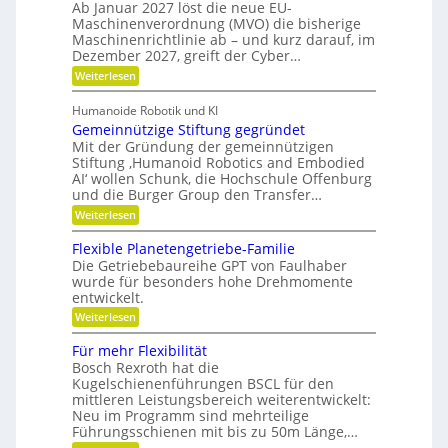
Ab Januar 2027 löst die neue EU-
F
t
i
Maschinenverordnung (MVO) die bisherige
l
u
c
Maschinenrichtlinie ab – und kurz darauf, im
e
n
Dezember 2027, greift der Cyber…
h
x
d
:
Weiterlesen
i
Z
P
b
w
Humanoide Robotik und KI
r
e
i
Gemeinnützige Stiftung gegründet
ä
i
l
F
Mit der Gründung der gemeinnützigen
z
r
i
Stiftung ‚Humanoid Robotics and Embodied
i
i
AI‘ wollen Schunk, die Hochschule Offenburg
t
s
s
und die Burger Group den Transfer…
ä
t
i
:
e
Weiterlesen
t
o
G
n
,
e
,
n
Flexible Planetengetriebe-Familie
D
m
e
Die Getriebebaureihe GPT von Faulhaber
e
i
y
wurde für besonders hohe Drehmomente
i
n
n
entwickelt.
n
e
a
n
V
:
Weiterlesen
ü
e
m
F
t
r
l
Für mehr Flexibilität
i
z
a
e
Bosch Rexroth hat die
i
k
n
x
g
Kugelschienenführungen BSCL für den
t
i
u
e
w
mittleren Leistungsbereich weiterentwickelt:
b
n
S
o
Neu im Programm sind mehrteilige
l
t
r
d
e
Führungsschienen mit bis zu 50m Länge,…
i
t
P
P