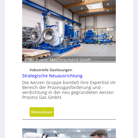
b
z
r
e
i
u
d
g
e
b
G
a
r
u
e
p
i
r
f
Bild: Aerzener Maschinenfabrik GmbH
o
e
Industrielle Gaslösungen
z
r
Strategische Neuausrichtung
e
a
Die Aerzen Gruppe bündelt ihre Expertise im
s
l
Bereich der Prozessgasförderung und -
s
s
verdichtung in der neu gegründeten Aerzen
e
Process Gas GmbH.
E
ff
i
:
Weiterlesen
z
S
i
t
e
r
n
a