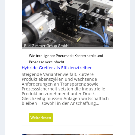
o
n
d
D
e
i
n
m
f
e
ü
n
r
s
n
Bild: Zimmer Group GmbH
i
a
Wie intelligente Pneumatik Kosten senkt und
o
c
Prozesse vereinfacht
n
h
Hybride Greifer als Effizienztreiber
e
h
Steigende Variantenvielfalt, kürzere
n
a
Produktlebenszyklen und wachsende
l
Anforderungen an Transparenz sowie
Prozesssicherheit setzten die industrielle
t
Produktion zunehmend unter Druck.
i
Gleichzeitig müssen Anlagen wirtschaftlich
g
bleiben – sowohl in der Anschaffung…
e
W
:
Weiterlesen
e
H
r
y
k