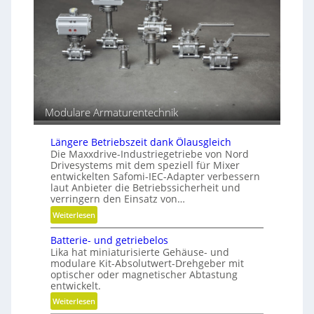
s
g
g
e
r
s
a
c
d
h
e
l
n
i
f
f
Modulare Armaturentechnik
e
n
Längere Betriebszeit dank Ölausgleich
Die Maxxdrive-Industriegetriebe von Nord
Drivesystems mit dem speziell für Mixer
entwickelten Safomi-IEC-Adapter verbessern
laut Anbieter die Betriebssicherheit und
verringern den Einsatz von…
:
Weiterlesen
L
Batterie- und getriebelos
ä
Lika hat miniaturisierte Gehäuse- und
n
modulare Kit-Absolutwert-Drehgeber mit
g
optischer oder magnetischer Abtastung
e
entwickelt.
r
:
Weiterlesen
e
B