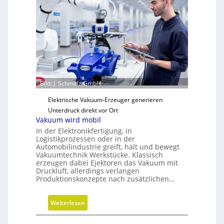
z
t
t
e
r
g
e
i
i
s
b
c
e
h
r
e
Bild: J. Schmalz GmbH
N
Elektrische Vakuum-Erzeuger generieren
e
Unterdruck direkt vor Ort
u
Vakuum wird mobil
a
In der Elektronikfertigung, in
u
Logistikprozessen oder in der
s
Automobilindustrie greift, hält und bewegt
Vakuumtechnik Werkstücke. Klassisch
r
erzeugen dabei Ejektoren das Vakuum mit
i
Druckluft, allerdings verlangen
c
Produktionskonzepte nach zusätzlichen…
h
t
:
Weiterlesen
u
V
n
a