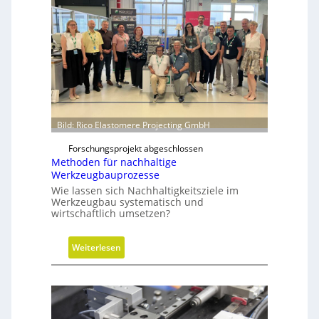
a
u
l
i
k
z
y
l
i
Bild: Rico Elastomere Projecting GmbH
n
Forschungsprojekt abgeschlossen
d
Methoden für nachhaltige
e
Werkzeugbauprozesse
r
Wie lassen sich Nachhaltigkeitsziele im
i
Werkzeugbau systematisch und
n
wirtschaftlich umsetzen?
g
r
:
Weiterlesen
ö
M
ß
e
e
t
r
h
e