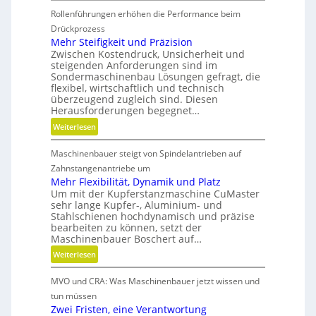
B
Rollenführungen erhöhen die Performance beim
a
e
t
Drückprozess
t
t
Mehr Steifigkeit und Präzision
r
Zwischen Kostendruck, Unsicherheit und
e
i
steigenden Anforderungen sind im
r
e
Sondermaschinenbau Lösungen gefragt, die
i
flexibel, wirtschaftlich und technisch
b
e
überzeugend zugleich sind. Diesen
s
-
Herausforderungen begegnet…
z
u
:
Weiterlesen
e
n
M
i
d
Maschinenbauer steigt von Spindelantrieben auf
e
t
g
h
Zahnstangenantriebe um
d
e
r
Mehr Flexibilität, Dynamik und Platz
a
t
Um mit der Kupferstanzmaschine CuMaster
S
n
r
sehr lange Kupfer-, Aluminium- und
t
k
i
Stahlschienen hochdynamisch und präzise
e
Ö
bearbeiten zu können, setzt der
e
i
l
Maschinenbauer Boschert auf…
b
f
a
:
Weiterlesen
e
i
u
M
l
g
s
MVO und CRA: Was Maschinenbauer jetzt wissen und
e
o
k
g
h
s
tun müssen
e
l
r
Zwei Fristen, eine Verantwortung
i
e