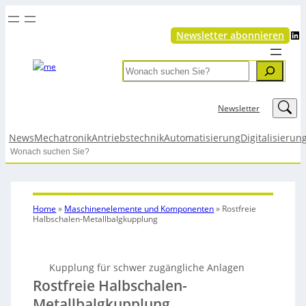
LinkedIn
Newsletter abonnieren
Search
LinkedIn
Newsletter
News
Mechatronik
Antriebstechnik
Automatisierung
Digitalisierun
Search
Home
»
Maschinenelemente und Komponenten
»
Rostfreie
Halbschalen-Metallbalgkupplung
Kupplung für schwer zugängliche Anlagen
Rostfreie Halbschalen-
Metallbalgkupplung