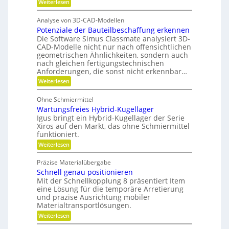
:
Weiterlesen
f
u
l
l
F
t
n
a
ü
u
g
a
n
Analyse von 3D-CAD-Modellen
r
n
e
t
Potenziale der Bauteilbeschaffung erkennen
m
g
t
z
e
Die Software Simus Classmate analysiert 3D-
g
e
h
e
CAD-Modelle nicht nur nach offensichtlichen
n
r
g
geometrischen Ähnlichkeiten, sondern auch
g
F
r
e
nach gleichen fertigungstechnischen
l
ü
t
Anforderungen, die sonst nicht erkennbar…
e
n
r
x
d
:
Weiterlesen
i
i
e
P
e
b
t
o
b
Ohne Schmiermittel
i
t
e
Wartungsfreies Hybrid-Kugellager
l
e
-
i
n
Igus bringt ein Hybrid-Kugellager der Serie
F
t
z
Xiros auf den Markt, das ohne Schmiermittel
a
ä
i
m
funktioniert.
t
a
i
:
Weiterlesen
l
l
W
e
i
a
d
e
Präzise Materialübergabe
r
e
Schnell genau positionieren
t
r
u
Mit der Schnellkopplung 8 präsentiert Item
B
n
a
eine Lösung für die temporäre Arretierung
g
u
und präzise Ausrichtung mobiler
s
t
Materialtransportlösungen.
f
e
:
r
Weiterlesen
i
S
e
l