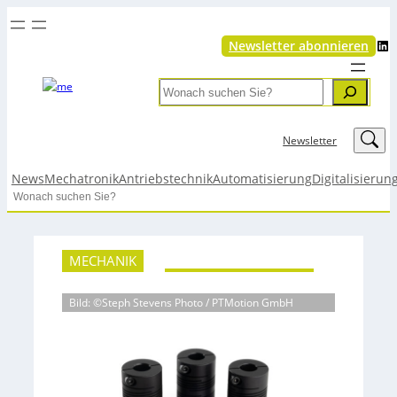
LinkedIn
Newsletter abonnieren
Search
LinkedIn
Newsletter
News
Mechatronik
Antriebstechnik
Automatisierung
Digitalisierun
Search
MECHANIK
Bild: ©Steph Stevens Photo / PTMotion GmbH