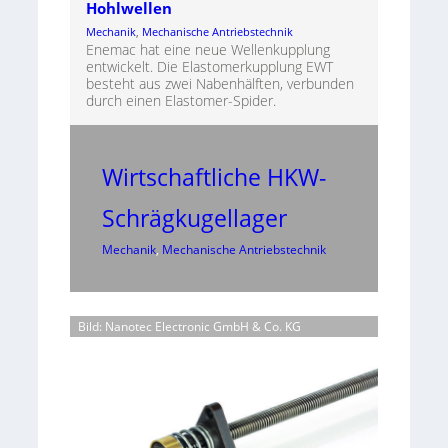
Hohlwellen
Mechanik
, 
Mechanische Antriebstechnik
Enemac hat eine neue Wellenkupplung
entwickelt. Die Elastomerkupplung EWT
besteht aus zwei Nabenhälften, verbunden
durch einen Elastomer-Spider.
Wirtschaftliche HKW-
Schrägkugellager
Mechanik
, 
Mechanische Antriebstechnik
Bild: Nanotec Electronic GmbH & Co. KG