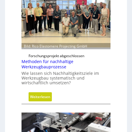
u
l
i
k
z
y
l
i
Bild: Rico Elastomere Projecting GmbH
n
Forschungsprojekt abgeschlossen
d
Methoden für nachhaltige
e
Werkzeugbauprozesse
r
Wie lassen sich Nachhaltigkeitsziele im
i
Werkzeugbau systematisch und
n
wirtschaftlich umsetzen?
g
r
:
Weiterlesen
ö
M
ß
e
e
t
r
h
e
o
n