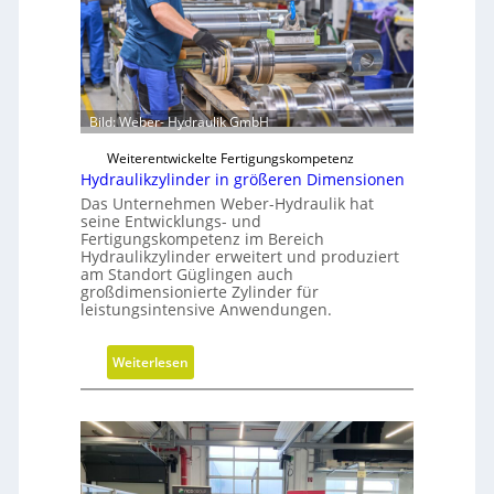
c
l
h
o
s
s
F
e
r
r
e
Bild: Weber- Hydraulik GmbH
M
i
V
Weiterentwickelte Fertigungskompetenz
h
O
Hydraulikzylinder in größeren Dimensionen
e
-
Das Unternehmen Weber-Hydraulik hat
i
C
seine Entwicklungs- und
t
Fertigungskompetenz im Bereich
h
s
Hydraulikzylinder erweitert und produziert
e
am Standort Güglingen auch
g
c
großdimensionierte Zylinder für
r
k
leistungsintensive Anwendungen.
a
d
:
Weiterlesen
e
H
n
y
d
r
a