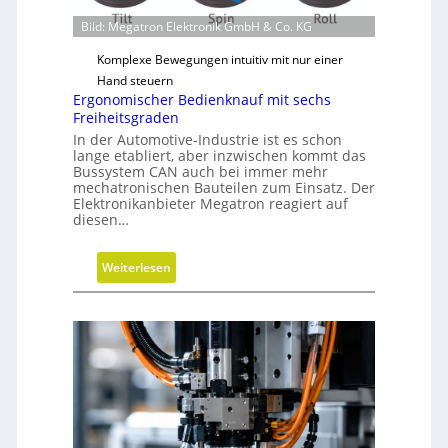
Bild: Megatron Elektronik GmbH & Co. KG
Komplexe Bewegungen intuitiv mit nur einer
Hand steuern
Ergonomischer Bedienknauf mit sechs
Freiheitsgraden
In der Automotive-Industrie ist es schon
lange etabliert, aber inzwischen kommt das
Bussystem CAN auch bei immer mehr
mechatronischen Bauteilen zum Einsatz. Der
Elektronikanbieter Megatron reagiert auf
diesen…
:
Weiterlesen
E
r
g
o
n
o
m
i