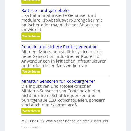
s
u
L
i
f
Batterie- und getriebelos
ä
t
w
Lika hat miniaturisierte Gehäuse- und
n
i
modulare Kit-Absolutwert-Drehgeber mit
i
g
o
optischer oder magnetischer Abtastung
r
e
n
entwickelt.
t
r
i
:
Weiterlesen
s
e
e
B
c
B
r
Robuste und sichere Routergeneration
a
h
e
e
Mit dem Moros.neo stellt Insys Icom eine
t
a
t
neue Generation industrieller Router für
n
t
f
Anwendungen in kritischen Infrastrukturen
r
e
t
und industriellen Netzwerken vor.
i
r
i
:
Weiterlesen
e
i
R
n
b
o
e
Miniatur-Sensoren für Robotergreifer
d
s
b
Die induktiven und fotoelektrischen
-
e
u
z
Miniatur-Sensoren von Contrinex bieten
u
s
r
e
nicht nur hohe Schaltfrequenzen und
t
n
K
punktgenaue LED-Rotlichtquellen, sondern
e
i
d
u
u
sind auch nur 3x12mm groß.
t
n
g
n
:
Weiterlesen
d
d
e
M
s
s
a
i
t
t
i
MVO und CRA: Was Maschinenbauer jetzt wissen und
n
n
c
r
s
i
tun müssen
k
h
i
a