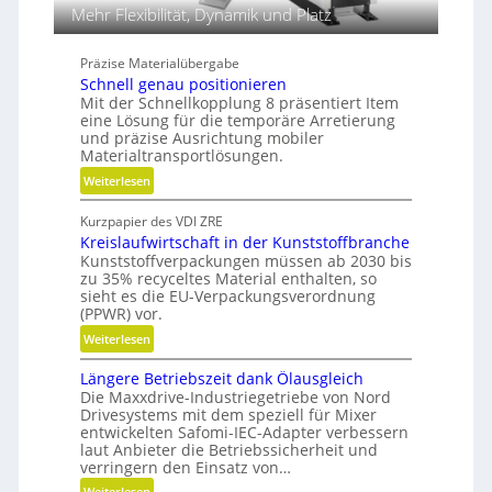
i
i
Mehr Flexibilität, Dynamik und Platz
k
k
i
Präzise Materialübergabe
m
Schnell genau positionieren
V
Mit der Schnellkopplung 8 präsentiert Item
e
eine Lösung für die temporäre Arretierung
r
und präzise Ausrichtung mobiler
Materialtransportlösungen.
g
l
:
Weiterlesen
e
S
i
Kurzpapier des VDI ZRE
c
c
Kreislaufwirtschaft in der Kunststoffbranche
h
Kunststoffverpackungen müssen ab 2030 bis
h
n
zu 35% recyceltes Material enthalten, so
e
sieht es die EU-Verpackungsverordnung
l
(PPWR) vor.
l
:
Weiterlesen
g
K
e
Längere Betriebszeit dank Ölausgleich
r
n
Die Maxxdrive-Industriegetriebe von Nord
e
a
Drivesystems mit dem speziell für Mixer
i
u
entwickelten Safomi-IEC-Adapter verbessern
s
laut Anbieter die Betriebssicherheit und
p
l
verringern den Einsatz von…
o
a
:
Weiterlesen