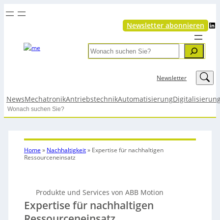
LinkedIn
Newsletter abonnieren
Search
LinkedIn
Newsletter
News
Mechatronik
Antriebstechnik
Automatisierung
Digitalisierun
Search
Home
»
Nachhaltigkeit
»
Expertise für nachhaltigen
Ressourceneinsatz
Produkte und Services von ABB Motion
Expertise für nachhaltigen
Ressourceneinsatz