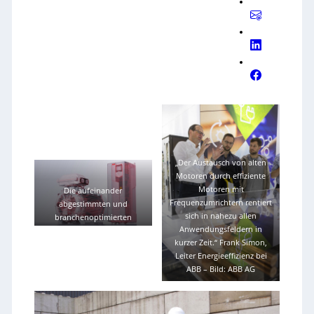
„Der Austausch von alten
Motoren durch effiziente
Motoren mit
Die aufeinander
Frequenzumrichtern rentiert
abgestimmten und
sich in nahezu allen
branchenoptimierten
Anwendungsfeldern in
Antriebspakete von ABB aus
kurzer Zeit.“ Frank Simon,
Synchronreluktanzmotor
Leiter Energieeffizienz bei
und Frequenzumrichter
ABB
–
Bild: ABB AG
ermöglichen es, Energie zu
sparen, Kosten zu senken
und die Produktionsleistung
zu steigern.
–
Bild: ABB AG