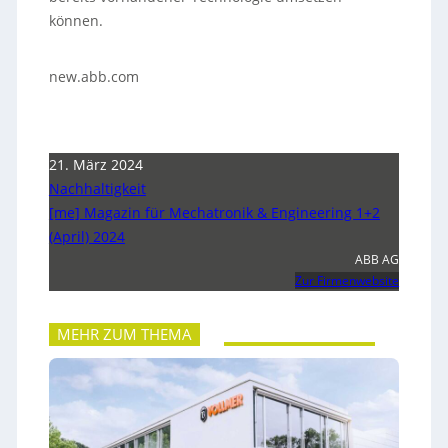
können.
new.abb.com
21. März 2024
Nachhaltigkeit
[me] Magazin für Mechatronik & Engineering 1+2
(April) 2024
ABB AG
Zur Firmenwebsite
MEHR ZUM THEMA