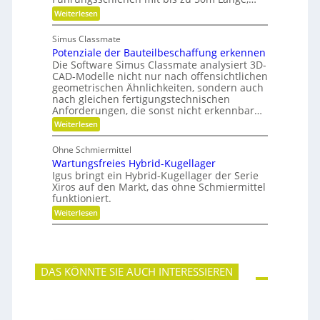
i
t
P
:
Weiterlesen
f
u
l
F
t
n
a
ü
u
g
n
Simus Classmate
r
n
e
Potenziale der Bauteilbeschaffung erkennen
m
g
t
e
Die Software Simus Classmate analysiert 3D-
g
e
h
e
CAD-Modelle nicht nur nach offensichtlichen
n
r
g
geometrischen Ähnlichkeiten, sondern auch
g
F
r
e
nach gleichen fertigungstechnischen
l
ü
t
Anforderungen, die sonst nicht erkennbar…
e
n
r
x
d
:
Weiterlesen
i
i
e
P
e
b
t
o
b
Ohne Schmiermittel
i
t
e
Wartungsfreies Hybrid-Kugellager
l
e
-
i
n
Igus bringt ein Hybrid-Kugellager der Serie
F
t
z
Xiros auf den Markt, das ohne Schmiermittel
a
ä
i
m
funktioniert.
t
a
i
:
Weiterlesen
l
l
W
e
i
a
d
e
r
e
t
r
u
B
DAS KÖNNTE SIE AUCH INTERESSIEREN
n
a
g
u
s
t
f
e
r
i