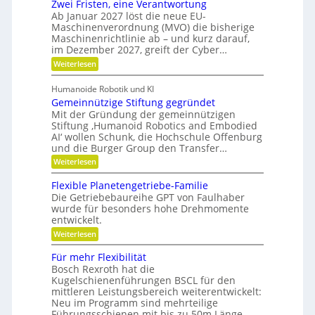
t
Zwei Fristen, eine Verantwortung
e
Ö
t
e
r
o
Ab Januar 2027 löst die neue EU-
l
u
e
b
Maschinenverordnung (MVO) die bisherige
f
r
a
R
Maschinenrichtlinie ab – und kurz darauf,
e
-
f
o
u
im Dezember 2027, greift der Cyber…
S
l
u
b
s
e
t
:
Weiterlesen
o
r
n
g
e
Z
s
s
a
r
w
l
o
Humanoide Robotik und KI
g
e
n
r
e
Gemeinnützige Stiftung gegründet
e
i
c
e
n
i
F
Mit der Gründung der gemeinnützigen
n
h
e
r
Stiftung ‚Humanoid Robotics and Embodied
c
f
r
i
e
AI‘ wollen Schunk, die Hochschule Offenburg
ü
h
a
s
und die Burger Group den Transfer…
r
t
t
R
i
:
e
Weiterlesen
o
o
G
n
b
n
e
,
Flexible Planetengetriebe-Familie
o
m
e
Die Getriebebaureihe GPT von Faulhaber
t
e
i
e
wurde für besonders hohe Drehmomente
i
n
r
entwickelt.
n
e
g
n
V
:
Weiterlesen
r
ü
e
F
e
t
r
l
i
Für mehr Flexibilität
z
a
e
f
Bosch Rexroth hat die
i
n
x
e
g
Kugelschienenführungen BSCL für den
t
i
r
e
w
mittleren Leistungsbereich weiterentwickelt:
b
S
o
Neu im Programm sind mehrteilige
l
t
r
e
Führungsschienen mit bis zu 50m Länge,…