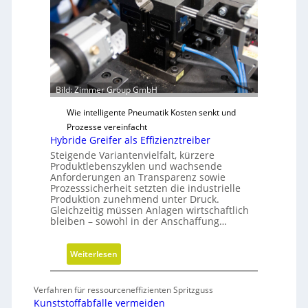
d
D
e
i
n
m
f
e
ü
n
r
s
Bild: Zimmer Group GmbH
n
i
a
Wie intelligente Pneumatik Kosten senkt und
o
c
Prozesse vereinfacht
n
h
Hybride Greifer als Effizienztreiber
e
h
Steigende Variantenvielfalt, kürzere
n
a
Produktlebenszyklen und wachsende
Anforderungen an Transparenz sowie
l
Prozesssicherheit setzten die industrielle
t
Produktion zunehmend unter Druck.
i
Gleichzeitig müssen Anlagen wirtschaftlich
g
bleiben – sowohl in der Anschaffung…
e
W
:
Weiterlesen
e
H
r
y
Verfahren für ressourceneffizienten Spritzguss
k
b
Kunststoffabfälle vermeiden
z