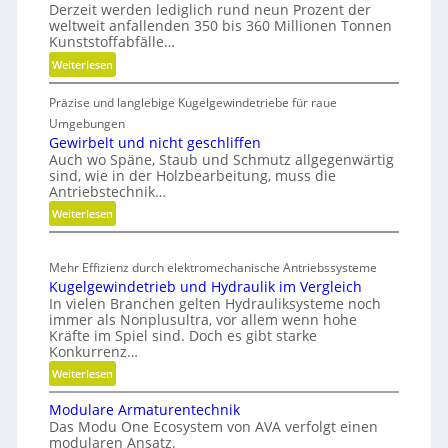
r
Derzeit werden lediglich rund neun Prozent der
e
weltweit anfallenden 350 bis 360 Millionen Tonnen
i
u
Kunststoffabfälle…
d
g
:
Weiterlesen
e
b
K
G
Präzise und langlebige Kugelgewindetriebe für raue
u
a
r
n
Umgebungen
u
e
s
Gewirbelt und nicht geschliffen
p
i
Auch wo Späne, Staub und Schmutz allgegenwärtig
t
r
f
sind, wie in der Holzbearbeitung, muss die
s
o
Antriebstechnik…
e
t
z
:
Weiterlesen
r
o
e
G
f
a
s
e
f
l
Mehr Effizienz durch elektromechanische Antriebssysteme
w
s
a
s
Kugelgewindetrieb und Hydraulik im Vergleich
i
e
b
E
In vielen Branchen gelten Hydrauliksysteme noch
r
f
immer als Nonplusultra, vor allem wenn hohe
ff
b
ä
Kräfte im Spiel sind. Doch es gibt starke
i
e
l
Konkurrenz…
z
l
l
:
Weiterlesen
i
t
e
K
u
e
v
Modulare Armaturentechnik
u
n
n
e
Das Modu One Ecosystem von AVA verfolgt einen
g
d
modularen Ansatz.
r
z