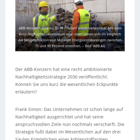
ABB-Motoren sind bis zu 98 Prozent wiederverwertbar. Mit dem
Recyclingkupfer, -aluminium und -stahl lassen sich im Vergleich
zur Neuproduktion von Metallen Energieeinsparungen zwischen
75 und 95 Prozent erreichen.
–
Bild: ABB AG
Der ABB-Konzern hat eine recht ambitionierte
Nachhaltigkeitsstrategie 2030 veröffentlicht.
Können Sie uns kurz die wesentlichen Eckpunkte
erläutern?
Frank Simon: Das Unternehmen ist schon lange auf
Nachhaltigkeit ausgerichtet und hat seine
anspruchsvollen Ziele nun nochmals verschärft. Die
Strategie fußt dabei im Wesentlichen auf den drei
Säulen Ermöglichen einer kohlenstoffarmen