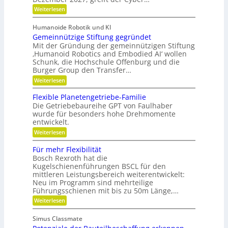
l
u
b
s
e
t
:
Weiterlesen
o
r
n
g
e
Z
s
s
a
r
w
l
o
Humanoide Robotik und KI
g
e
n
r
e
Gemeinnützige Stiftung gegründet
e
i
c
e
n
i
F
Mit der Gründung der gemeinnützigen Stiftung
n
h
e
r
‚Humanoid Robotics and Embodied AI‘ wollen
c
f
r
i
e
Schunk, die Hochschule Offenburg und die
ü
h
a
s
Burger Group den Transfer…
r
t
t
R
i
:
e
Weiterlesen
o
o
G
n
b
n
e
,
Flexible Planetengetriebe-Familie
o
m
e
Die Getriebebaureihe GPT von Faulhaber
t
e
i
e
wurde für besonders hohe Drehmomente
i
n
r
entwickelt.
n
e
g
n
V
:
Weiterlesen
r
ü
e
F
e
t
r
l
i
Für mehr Flexibilität
z
a
e
f
Bosch Rexroth hat die
i
n
x
e
g
Kugelschienenführungen BSCL für den
t
i
r
e
w
mittleren Leistungsbereich weiterentwickelt:
b
S
o
Neu im Programm sind mehrteilige
l
t
r
e
Führungsschienen mit bis zu 50m Länge,…
i
t
P
:
Weiterlesen
f
u
l
F
t
n
a
ü
u
g
n
Simus Classmate
r
n
e