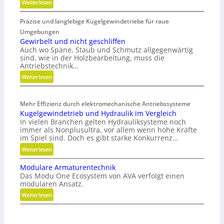
:
Weiterlesen
K
Präzise und langlebige Kugelgewindetriebe für raue
u
n
Umgebungen
s
Gewirbelt und nicht geschliffen
Auch wo Späne, Staub und Schmutz allgegenwärtig
t
sind, wie in der Holzbearbeitung, muss die
s
Antriebstechnik…
t
:
Weiterlesen
o
G
f
e
f
Mehr Effizienz durch elektromechanische Antriebssysteme
w
a
Kugelgewindetrieb und Hydraulik im Vergleich
i
b
In vielen Branchen gelten Hydrauliksysteme noch
r
f
immer als Nonplusultra, vor allem wenn hohe Kräfte
b
ä
im Spiel sind. Doch es gibt starke Konkurrenz…
e
l
:
Weiterlesen
l
l
K
t
e
Modulare Armaturentechnik
u
u
v
Das Modu One Ecosystem von AVA verfolgt einen
g
n
e
modularen Ansatz.
e
d
r
:
Weiterlesen
l
n
m
M
g
i
e
o
e
c
i
d