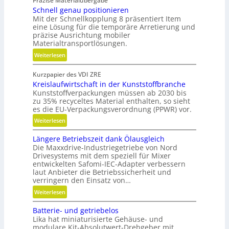
Präzise Materialübergabe
V
Schnell genau positionieren
e
Mit der Schnellkopplung 8 präsentiert Item
r
eine Lösung für die temporäre Arretierung und
g
präzise Ausrichtung mobiler
Materialtransportlösungen.
l
e
:
Weiterlesen
i
S
c
Kurzpapier des VDI ZRE
c
h
Kreislaufwirtschaft in der Kunststoffbranche
h
Kunststoffverpackungen müssen ab 2030 bis
n
zu 35% recyceltes Material enthalten, so sieht
e
es die EU-Verpackungsverordnung (PPWR) vor.
l
:
Weiterlesen
l
K
g
Längere Betriebszeit dank Ölausgleich
r
e
Die Maxxdrive-Industriegetriebe von Nord
e
n
Drivesystems mit dem speziell für Mixer
i
a
entwickelten Safomi-IEC-Adapter verbessern
s
u
laut Anbieter die Betriebssicherheit und
l
verringern den Einsatz von…
p
a
o
:
Weiterlesen
u
s
L
f
Batterie- und getriebelos
i
ä
w
Lika hat miniaturisierte Gehäuse- und
t
n
modulare Kit-Absolutwert-Drehgeber mit
i