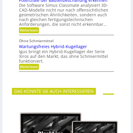
Potenziale der Bauteilbeschaffung erkennen
m
g
t
e
Die Software Simus Classmate analysiert 3D-
g
e
h
e
CAD-Modelle nicht nur nach offensichtlichen
n
r
g
geometrischen Ähnlichkeiten, sondern auch
g
F
r
e
nach gleichen fertigungstechnischen
l
ü
t
Anforderungen, die sonst nicht erkennbar…
e
n
r
x
d
:
Weiterlesen
i
i
e
P
e
b
t
o
b
Ohne Schmiermittel
i
t
e
Wartungsfreies Hybrid-Kugellager
l
e
-
i
n
Igus bringt ein Hybrid-Kugellager der Serie
F
t
z
Xiros auf den Markt, das ohne Schmiermittel
a
ä
i
m
funktioniert.
t
a
i
:
Weiterlesen
l
l
W
e
i
a
d
e
r
e
t
r
u
B
DAS KÖNNTE SIE AUCH INTERESSIEREN
n
a
g
u
s
t
f
e
r
i
e
l
i
b
e
e
s
s
H
c
y