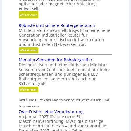
i
g
optischer oder magnetischer Abtastung
r
o
e
entwickelt.
t
n
r
:
Weiterlesen
s
i
e
B
c
e
B
Robuste und sichere Routergeneration
a
h
r
e
Mit dem Moros.neo stellt Insys Icom eine neue
t
a
e
t
Generation industrieller Router für
t
f
Anwendungen in kritischen Infrastrukturen
n
r
e
t
und industriellen Netzwerken vor.
i
r
i
:
Weiterlesen
e
i
R
n
b
o
e
Miniatur-Sensoren für Robotergreifer
d
s
b
Die induktiven und fotoelektrischen Miniatur-
-
e
u
z
Sensoren von Contrinex bieten nicht nur hohe
u
s
r
e
Schaltfrequenzen und punktgenaue LED-
t
n
K
Rotlichtquellen, sondern sind auch nur
e
i
d
u
u
3x12mm groß.
t
n
g
n
:
Weiterlesen
d
d
e
M
s
s
a
i
t
t
i
MVO und CRA: Was Maschinenbauer jetzt wissen und
n
n
c
r
s
i
tun müssen
k
h
i
a
t
Zwei Fristen, eine Verantwortung
e
Ö
t
e
r
o
Ab Januar 2027 löst die neue EU-
l
u
e
b
Maschinenverordnung (MVO) die bisherige
f
r
a
R
Maschinenrichtlinie ab – und kurz darauf, im
e
-
f
o
u
Dezember 2027, greift der Cyber…
S