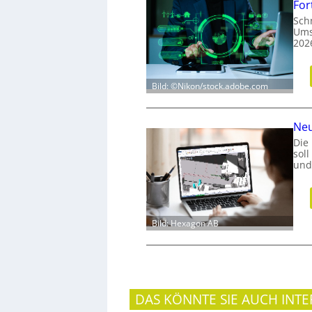
For
Schn
Ums
202
Bild: ©Nikon/stock.adobe.com
Neu
Die
sol
und
Bild: Hexagon AB
DAS KÖNNTE SIE AUCH INTE