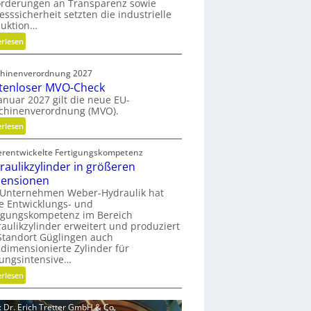
orderungen an Transparenz sowie
e
esssicherheit setzten die industrielle
n
duktion…
f
:
erlesen
ü
H
r
y
n
hinenverordnung 2027
b
a
tenloser MVO-Check
r
c
anuar 2027 gilt die neue EU-
i
chinenverordnung (MVO).
h
d
h
:
erlesen
e
a
K
G
l
erentwickelte Fertigungskompetenz
o
r
t
raulikzylinder in größeren
s
e
i
ensionen
t
i
g
 Unternehmen Weber-Hydraulik hat
e
f
e Entwicklungs- und
e
n
e
igungskompetenz im Bereich
W
l
aulikzylinder erweitert und produziert
r
e
o
tandort Güglingen auch
a
r
s
dimensionierte Zylinder für
l
k
e
tungsintensive…
s
z
r
:
erlesen
E
e
M
H
ff
u
V
y
i
d: Dr. Erich Tretter GmbH & Co.
g
O