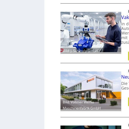
Vak
In d
Aut
Wer
mit
zus
Bild: J. Schmalz GmbH
Neu
Die
Ges
Bild: Vollmer Werke
Maschinenfabrik GmbH