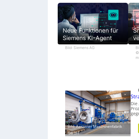
Neue Funktionen für
S
Siemens KI-Agent
ve
Bild: Siemens AG
Bi
©
m
Str
Die
Pro
geg
Bild: Aerzener Maschinenfabrik
GmbH