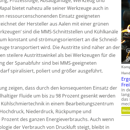
ung, Prozessfolge, Absauganlage, Werkzeug und
Mapal bietet nahezu alle seiner Werkzeuge auch in
esen ressourcenschonenden Einsatz geeigneten
chnet der Hersteller aus Aalen mit einer grünen
rkzeugen‘ sind die MMS-Schnittstellen und Kühlkanäle
ium konstant und strömungsorientiert an die Schneid-
e transportiert wird. Die Austritte sind näher an der
G
 steilere Austrittswinkel als bei Werkzeugen für die
g
ng der Spanabfuhr sind bei MMS-geeigneten
Komp
rf spiralisiert, poliert und größer ausgeführt.
Hand
Erg
Fre
gung zeigen, dass durch den konsequenten Einsatz der
In d
lang
haltiger Fluide um bis zu 98 Prozent gesenkt werden
das
 Kühlschmiertechnik in einem Bearbeitungszentrum
mech
Weit
 Hochdruck, Niederdruck, Rückpumpe und
0 Prozent des ganzen Energieverbrauchs. Auch wenn
gie der Verbrauch von Druckluft steigt, bleibt in