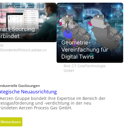
mart Sourcing
rbindet
Geometrie-
ld:
Vereinfachung für
Gorodenkoff/stock.adobe.co
Digital Twins
Bild: CT CoreTechnologie
GmbH
Industrielle Gaslösungen
ategische Neuausrichtung
 Aerzen Gruppe bündelt ihre Expertise im Bereich der
zessgasförderung und -verdichtung in der neu
ründeten Aerzen Process Gas GmbH.
:
Weiterlesen
S