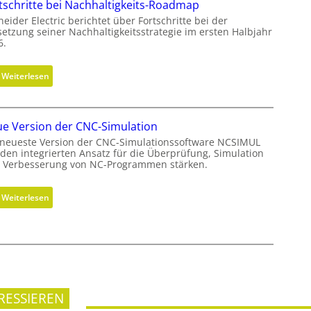
tschritte bei Nachhaltigkeits-Roadmap
u
b
u
eider Electric berichtet über Fortschritte bei der
s
i
n
etzung seiner Nachhaltigkeitsstrategie im ersten Halbjahr
r
6.
l
g
i
c
:
Weiterlesen
h
F
t
o
u
r
n
e Version der CNC-Simulation
t
g
 neueste Version der CNC-Simulationssoftware NCSIMUL
s
d
l den integrierten Ansatz für die Überprüfung, Simulation
c
 Verbesserung von NC-Programmen stärken.
e
h
r
r
G
:
Weiterlesen
i
e
N
t
s
e
t
c
u
e
h
e
b
ä
V
e
f
e
i
RESSIEREN
t
r
N