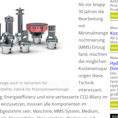
Anf
Als vor knapp
Proz
Pro
30 Jahren die
Weit
Bearbeitung
mit
Masc
Minimalmenge
Kos
Ab J
nschmierung
Mas
(MMS) Einzug
Weit
fand, machten
Weit
die möglichen
Hyd
Kosteneinspar
Dim
Das
ungen diese
sein
Fert
Technik
euge auch in Varianten für
Hydr
: MAPAL Fabrik für Präzisionswerkzeuge
interessant.
am S
groß
 Energieeffizienz und eine verbesserte CO2-Bilanz im
leis
 einzusetzen, müssen alle Komponenten im
Weit
abgestimmt sein. Maschine, MMS-System, Medium,
Bil