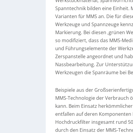
Werkstückmaterial, Spannvorricht
Spanntechnik bilden eine Einheit. 
Varianten für MMS an. Die für di
Werkzeuge und Spannzeuge kennzei
Markierung. Bei diesen ‚grünen We
so modifiziert, dass das MMS-Med
und Führungselemente der Werkzeug
Zerspanstelle angeordnet und haben
Nassbearbeitung. Zur Unterstützu
Werkzeugen die Spanräume bei Beda
Beispiele aus der Großserienferti
MMS-Technologie der Verbrauch öl
kann. Beim Einsatz herkömmlicher
entfallen auf deren Komponenten
Hochdruckfilter insgesamt rund 5
durch den Einsatz der MMS-Technolo