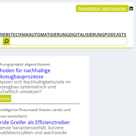
LinkedIn
Newsletter abonnieren
RIEBSTECHNIK
AUTOMATISIERUNG
DIGITALISIERUNG
PODCASTS
chungsprojekt abgeschlossen
hoden für nachhaltige
kzeugbauprozesse
lassen sich Nachhaltigkeitsziele im
kzeugbau systematisch und
schaftlich umsetzen?
:
erlesen
M
intelligente Pneumatik Kosten senkt und
e
t
esse vereinfacht
h
ide Greifer als Effizienztreiber
o
gende Variantenvielfalt, kürzere
duktlebenszyklen und wachsende
d