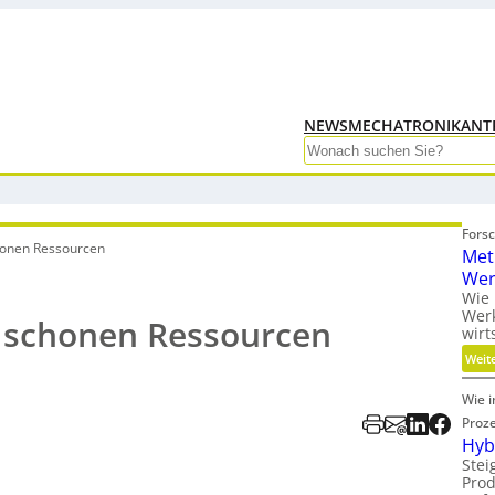
NEWS
MECHATRONIK
ANT
Search
Fors
onen Ressourcen
Met
Wer
Wie 
Wer
 schonen Ressourcen
wirt
Weit
Wie 
Proz
Hybr
Stei
Pro