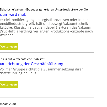
t
r
Elektrische Vakuum-Erzeuger generieren Unterdruck direkt vor Ort
a
uum wird mobil
t
er Elektronikfertigung, in Logistikprozessen oder in der
e
omobilindustrie greift, hält und bewegt Vakuumtechnik
g
kstücke. Klassisch erzeugen dabei Ejektoren das Vakuum
 Druckluft, allerdings verlangen Produktionskonzepte nach
i
ätzlichen…
s
c
:
Weiterlesen
h
V
e
a
N
Fokus auf wirtschaftliche Stabilität
k
e
ausrichtung der Geschäftsführung
u
u
 Vollmer Gruppe richtet die Zusammensetzung ihrer
u
a
chäftsführung neu aus.
m
u
w
s
:
Weiterlesen
i
r
N
r
i
e
d
c
u
m
h
Impact 2030
a
o
t