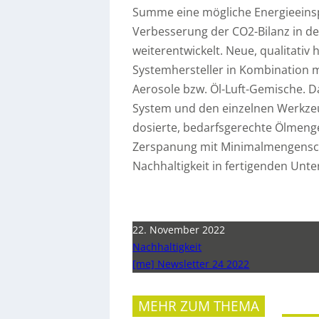
Summe eine mögliche Energieeinsp
Verbesserung der CO2-Bilanz in d
weiterentwickelt. Neue, qualitati
Systemhersteller in Kombination 
Aerosole bzw. Öl-Luft-Gemische. 
System und den einzelnen Werkze
dosierte, bedarfsgerechte Ölmenge 
Zerspanung mit Minimalmengensch
Nachhaltigkeit in fertigenden Unt
22. November 2022
Nachhaltigkeit
[me] Newsletter 24 2022
MEHR ZUM THEMA