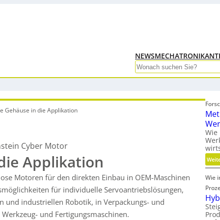
NEWS
MECHATRONIK
ANT
Search
Fors
e Gehäuse in die Applikation
Met
Wer
Wie 
Wer
stein Cyber Motor
wirt
ie Applikation
Weit
lose Motoren für den direkten Einbau in OEM-Maschinen
Wie 
Proz
smöglichkeiten für individuelle Servoantriebslösungen,
Hybr
en und industriellen Robotik, in Verpackungs- und
Stei
, Werkzeug- und Fertigungsmaschinen.
Pro