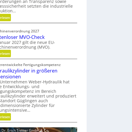
orderungen an Transparenz sowie
e
esssicherheit setzten die industrielle
n
duktion…
f
:
erlesen
ü
H
r
y
n
hinenverordnung 2027
b
a
tenloser MVO-Check
r
c
anuar 2027 gilt die neue EU-
i
chinenverordnung (MVO).
h
d
h
:
erlesen
e
a
K
G
l
erentwickelte Fertigungskompetenz
o
r
t
raulikzylinder in größeren
s
e
i
ensionen
t
i
g
 Unternehmen Weber-Hydraulik hat
e
f
e Entwicklungs- und
e
n
e
igungskompetenz im Bereich
W
l
aulikzylinder erweitert und produziert
r
e
o
tandort Güglingen auch
a
r
s
dimensionierte Zylinder für
l
k
e
tungsintensive…
s
z
r
:
erlesen
E
e
M
H
ff
u
V
y
i
d: Dr. Erich Tretter GmbH & Co.
g
O