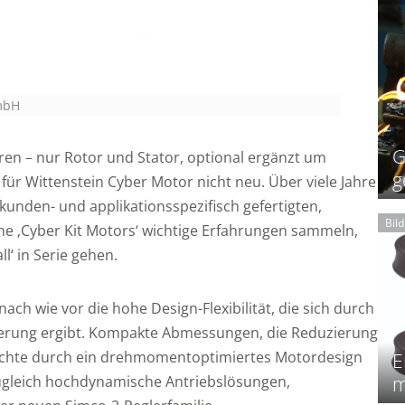
GmbH
G
en – nur Rotor und Stator, optional ergänzt um
g
für Wittenstein Cyber Motor nicht neu. Über viele Jahre
nden- und applikationsspezifisch gefertigten,
Bil
e ‚Cyber Kit Motors‘ wichtige Erfahrungen sammeln,
ll‘ in Serie gehen.
nach wie vor die hohe Design-Flexibilität, die sich durch
gerung ergibt. Kompakte Abmessungen, die Reduzierung
ichte durch ein drehmomentoptimiertes Motordesign
E
m
ugleich hochdynamische Antriebslösungen,