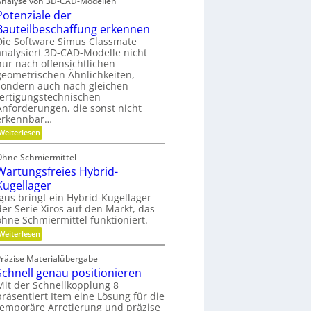
f
Analyse von 3D-CAD-Modellen
r
c
a
Potenziale der
a
m
h
u
e
b
Bauteilbeschaffung erkennen
n
l
h
f
Die Software Simus Classmate
r
i
i
analysiert 3D-CAD-Modelle nicht
ä
F
k
k
nur nach offensichtlichen
l
l
i
e
geometrischen Ähnlichkeiten,
l
x
sondern auch nach gleichen
m
i
e
fertigungstechnischen
V
b
v
Anforderungen, die sonst nicht
e
i
erkennbar…
e
l
r
i
:
r
Weiterlesen
g
t
P
m
ä
l
o
Ohne Schmiermittel
e
t
t
e
Wartungsfreies Hybrid-
e
i
i
n
Kugellager
d
z
c
Igus bringt ein Hybrid-Kugellager
e
i
h
der Serie Xiros auf den Markt, das
a
n
ohne Schmiermittel funktioniert.
l
e
:
Weiterlesen
d
W
e
a
Präzise Materialübergabe
r
r
B
Schnell genau positionieren
t
a
u
Mit der Schnellkopplung 8
u
n
präsentiert Item eine Lösung für die
t
g
temporäre Arretierung und präzise
e
s