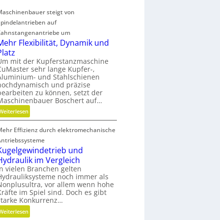
n
Maschinenbauer steigt von
D
Spindelantrieben auf
i
Zahnstangenantriebe um
m
Mehr Flexibilität, Dynamik und
e
Platz
n
Um mit der Kupferstanzmaschine
s
CuMaster sehr lange Kupfer-,
i
Aluminium- und Stahlschienen
o
hochdynamisch und präzise
n
bearbeiten zu können, setzt der
e
Maschinenbauer Boschert auf…
n
:
Weiterlesen
M
Mehr Effizienz durch elektromechanische
e
h
Antriebssysteme
r
Kugelgewindetrieb und
F
Hydraulik im Vergleich
l
In vielen Branchen gelten
Hydrauliksysteme noch immer als
e
Nonplusultra, vor allem wenn hohe
x
Kräfte im Spiel sind. Doch es gibt
i
starke Konkurrenz…
b
:
Weiterlesen
i