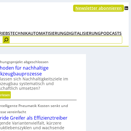
LinkedIn
Newsletter abonnieren
RIEBSTECHNIK
AUTOMATISIERUNG
DIGITALISIERUNG
PODCASTS
chungsprojekt abgeschlossen
hoden für nachhaltige
kzeugbauprozesse
lassen sich Nachhaltigkeitsziele im
kzeugbau systematisch und
schaftlich umsetzen?
:
erlesen
M
intelligente Pneumatik Kosten senkt und
e
t
esse vereinfacht
h
ide Greifer als Effizienztreiber
o
gende Variantenvielfalt, kürzere
duktlebenszyklen und wachsende
d