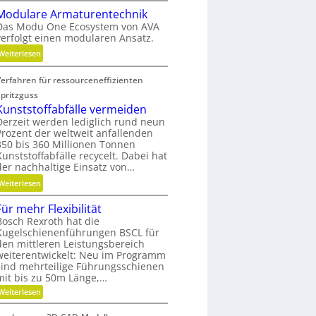
K
l
Modulare Armaturentechnik
u
i
Das Modu One Ecosystem von AVA
g
t
verfolgt einen modularen Ansatz.
e
ä
:
Weiterlesen
l
t
M
g
,
Verfahren für ressourceneffizienten
o
e
D
d
w
Spritzguss
y
u
Kunststoffabfälle vermeiden
i
n
l
Derzeit werden lediglich rund neun
n
a
Prozent der weltweit anfallenden
a
d
m
350 bis 360 Millionen Tonnen
r
e
i
Kunststoffabfälle recycelt. Dabei hat
e
t
k
der nachhaltige Einsatz von…
A
r
u
:
Weiterlesen
r
i
n
K
m
e
d
Für mehr Flexibilität
u
a
b
P
Bosch Rexroth hat die
n
t
u
Kugelschienenführungen BSCL für
l
s
u
n
den mittleren Leistungsbereich
a
t
r
weiterentwickelt: Neu im Programm
d
t
s
sind mehrteilige Führungsschienen
e
H
z
t
mit bis zu 50m Länge,…
n
y
o
:
Weiterlesen
t
d
F
f
e
r
ü