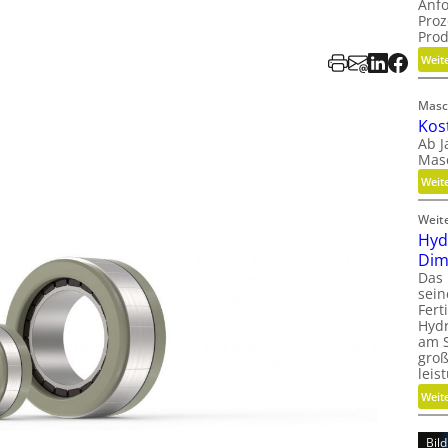
Anf
Proz
Pro
Weit
Masc
Kos
Ab J
Mas
Weit
Weit
Hyd
Dim
Das
sein
Fert
Hydr
am S
groß
leis
Weit
Bil