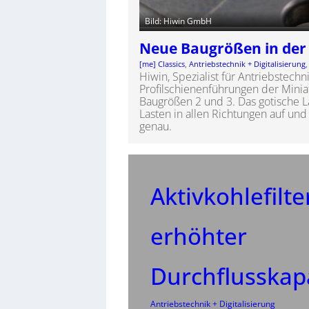
Bild: Hiwin GmbH
Neue Baugrößen in der
[me] Classics
, 
Antriebstechnik + Digitalisierung
,
Hiwin, Spezialist für Antriebstechn
Profilschienenführungen der Mini
Baugrößen 2 und 3. Das gotische L
Lasten in allen Richtungen auf und
genau.
Aktivkohlefilte
erhöhter
Durchflusskap
Antriebstechnik + Digitalisierung