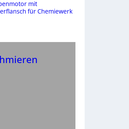
enmotor mit
erflansch für Chemiewerk
chmieren