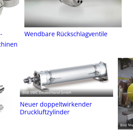
-
Wendbare Rückschlagventile
chinen
Bild: SMC Deutschland GmbH
Neuer doppeltwirkender
Druckluftzylinder
Bild: M