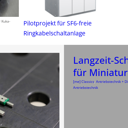
r Kuka-
Pilotprojekt für SF6-freie
Ringkabelschaltanlage
Langzeit-Sc
für Miniatu
[me] Classics
, 
Antriebstechnik + Di
Antriebstechnik