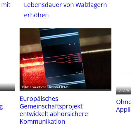
 mit
Lebensdauer von Wälzlagern
erhöhen
Bild: Fraunhofer-Institut IPMS
Bild: W
Europäisches
Ohne
g
Gemeinschaftsprojekt
Appli
entwickelt abhörsichere
Kommunikation