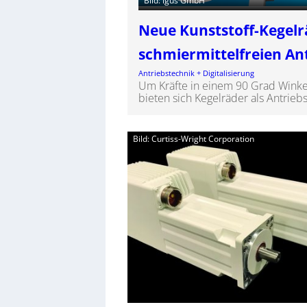
Bild: igus GmbH
Neue Kunststoff-Kegelr
schmiermittelfreien An
Antriebstechnik + Digitalisierung
Um Kräfte in einem 90 Grad Winke
bieten sich Kegelräder als Antrie
Bild: Curtiss-Wright Corporation