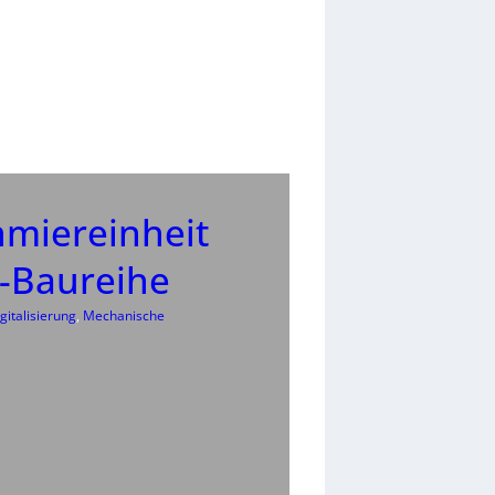
hmiereinheit
r-Baureihe
gitalisierung
, 
Mechanische