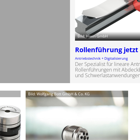
Bild: Hiwin GmbH
Rollenführung jetz
Antriebstechnik + Digitalisierung
Der Spezialist für lineare An
Rollenführungen mit Abdeckba
und Schwerlastanwendungen
Bild: Wolfgang Bott GmbH & Co. KG