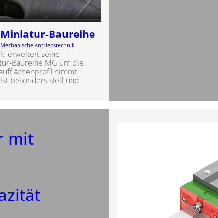
 Miniatur-Baureihe
 
Mechanische Antriebstechnik
ik, erweitert seine
atur-Baureihe MG um die
aufflächenprofil nimmt
 ist besonders steif und
r mit
azität