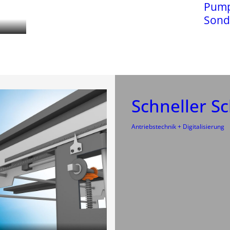
Pump
Sond
Schneller S
Antriebstechnik + Digitalisierung