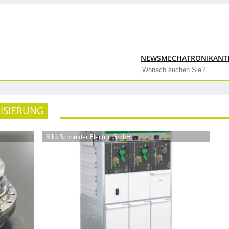
NEWS
MECHATRONIK
ANT
Search
LISIERUNG
Bild: Schneider Electric GmbH