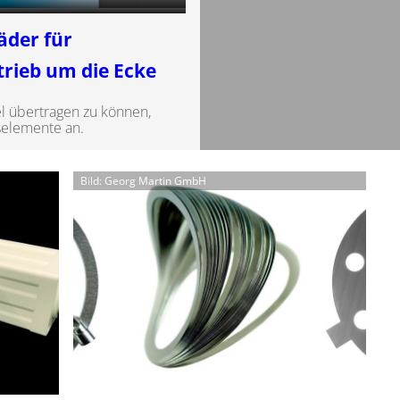
äder für
trieb um die Ecke
l übertragen zu können,
bselemente an.
Bild: Georg Martin GmbH