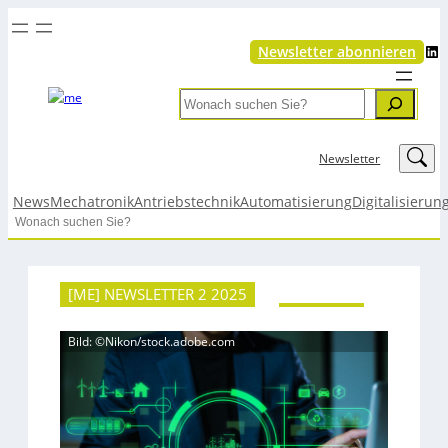
LinkedIn
Newsletter abonnieren
Search
LinkedIn
Newsletter
News
Mechatronik
Antriebstechnik
Automatisierung
Digitalisierun
Search
[ME] NEWSLETTER 2 2025
Bild: ©Nikon/stock.adobe.com