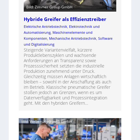
Bild: Zimmer Group GmbH
Hybride Greifer als Effizienztreiber
Elektrische Antriebstechnik
, 
Elektrotechnik und
Automatisierung
, 
Maschinenelemente und
Komponenten
, 
Mechanische Antriebstechnik
, 
Software
und Digitalisierung
Steigende Variantenvielfalt, kürzere
Produktlebenszyklen und wachsende
Anforderungen an Transparenz sowie
Prozesssicherheit setzten die industrielle
Produktion zunehmend unter Druck.
Gleichzeitig müssen Anlagen wirtschaftlich
bleiben – sowohl in der Anschaffung als auch
im Betrieb. Klassische pneumatische Greifer
stoßen jedoch an Grenzen, wenn es um
Datenverfügbarkeit und Prozessintegration
geht. Mit den hybriden Greifern…
Bild: Weber- Hydraulik GmbH