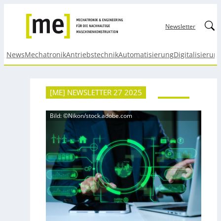
Linked
Newsletter
News
Mechatronik
Antriebstechnik
Automatisierung
Digitalisierun
[ME] NEWSLETTER 27 2025
Bild: ©Nikon/stock.adobe.com