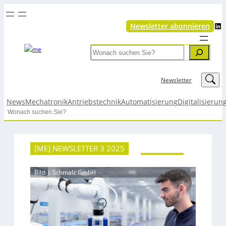
LinkedIn
Newsletter abonnieren
Search
LinkedIn
Newsletter
News
Mechatronik
Antriebstechnik
Automatisierung
Digitalisierun
Search
[ME] NEWSLETTER 3 2025
Bild: J. Schmalz GmbH