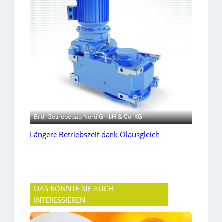
Bild: Getriebebau Nord GmbH & Co. KG
Längere Betriebszeit dank Ölausgleich
DAS KÖNNTE SIE AUCH
INTERESSIEREN