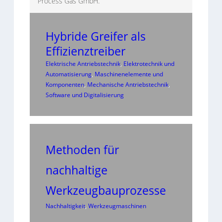
Process Gas GmbH.
Hybride Greifer als
Effizienztreiber
Elektrische Antriebstechnik
, 
Elektrotechnik und
Automatisierung
, 
Maschinenelemente und
Komponenten
, 
Mechanische Antriebstechnik
, 
Software und Digitalisierung
Methoden für
nachhaltige
Werkzeugbauprozesse
Nachhaltigkeit
, 
Werkzeugmaschinen