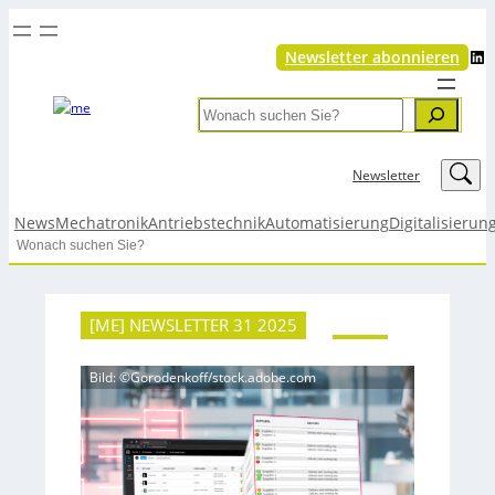
LinkedIn
Newsletter abonnieren
Search
LinkedIn
Newsletter
News
Mechatronik
Antriebstechnik
Automatisierung
Digitalisierun
Search
[ME] NEWSLETTER 31 2025
Bild: ©Gorodenkoff/stock.adobe.com