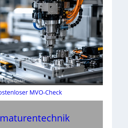
ild: Cigus GmbH
ostenloser MVO-Check
maturentechnik