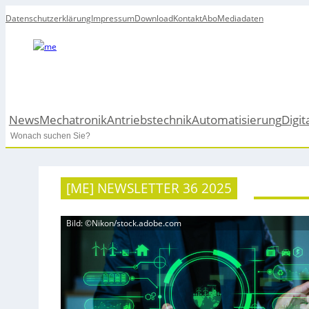
Datenschutzerklärung
Impressum
Download
Kontakt
Abo
Mediadaten
News
Mechatronik
Antriebstechnik
Automatisierung
Digit
Search
[ME] NEWSLETTER 36 2025
Bild: ©Nikon/stock.adobe.com