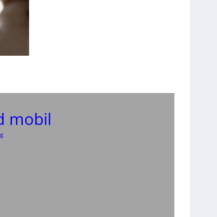
d mobil
ng