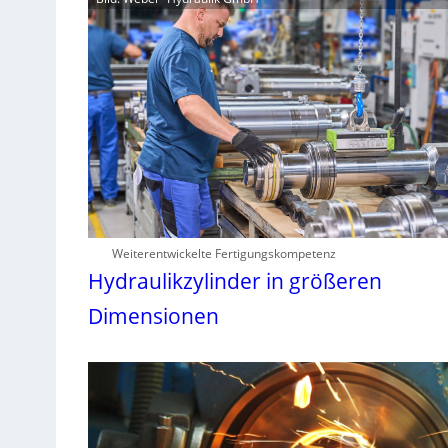
Weiterentwickelte Fertigungskompetenz
Hydraulikzylinder in größeren
Dimensionen