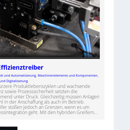
Effizienztreiber
nik und Automatisierung
, 
Maschinenelemente und Komponenten
, 
und Digitalisierung
 kürzere Produktlebenszyklen und wachsende
 sowie Prozesssicherheit setzten die
ehmend unter Druck. Gleichzeitig müssen Anlagen
hl in der Anschaffung als auch im Betrieb.
ifer stoßen jedoch an Grenzen, wenn es um
ssintegration geht. Mit den hybriden Greifern…