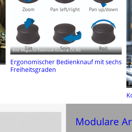
Bild: Megatron Elektronik GmbH & Co. KG
Ergonomischer Bedienknauf mit sechs
Freiheitsgraden
B
K
Modulare Ar