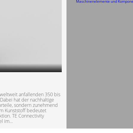
Maschinenelemente und Kompon
weltweit anfallenden 350 bis
 Dabei hat der nachhaltige
Vorteile, sondern zunehmend
mm Kunststoff bedeutet
tion. TE Connectivity
el im…