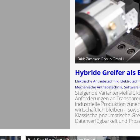
Bild: Zimmer Group GmbH
Hybride Greifer als 
Elektrische Antriebstechnik
, 
Elektrotech
Mechanische Antriebstechnik
, 
Software 
Steigende Variantenvielfalt,
Anforderungen an Transparenz
industrielle Produktion zun
wirtschaftlich bleiben – sowo
Klassische pneumatische Gre
Datenverfügbarkeit und Proze
Bild: Rico Elastomere Projecting GmbH