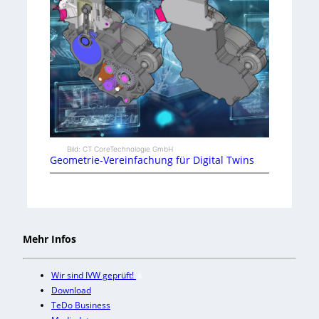
Bild: CT CoreTechnologie GmbH
Geometrie-Vereinfachung für Digital Twins
Mehr Infos
Wir sind IVW geprüft!
Download
TeDo Business