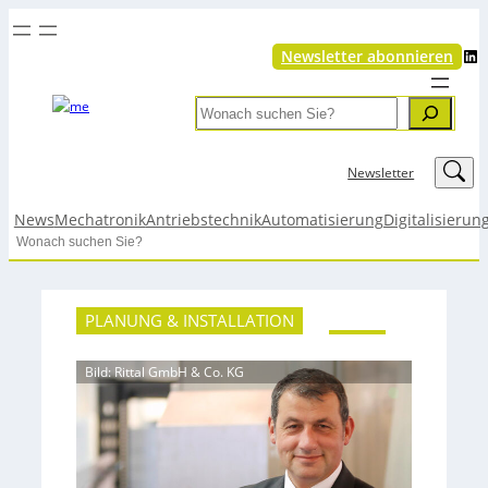
LinkedIn
Newsletter abonnieren
Search
LinkedIn
Newsletter
News
Mechatronik
Antriebstechnik
Automatisierung
Digitalisierun
Search
PLANUNG & INSTALLATION
Bild: Rittal GmbH & Co. KG