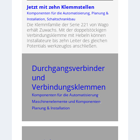
Jetzt mit zehn Klemmstellen
Komponenten für die Automatisierung
, 
Planung &
Installation
, 
Schaltschrankbau
Die Klemmfamilie der Serie 221 von Wago
erhält Zuwachs. Mit der doppelstöckigen
Verbindungsklemme mit Hebeln können
Installateure bis zehn Leiter des gleichen
Potentials werkzeuglos anschließen.
Durchgangsverbinder
und
Verbindungsklemmen
Komponenten für die Automatisierung
, 
Maschinenelemente und Komponenten
, 
Planung & Installation