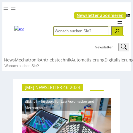
LinkedIn
Newsletter abonnieren
Search
LinkedIn
Newsletter
News
Mechatronik
Antriebstechnik
Automatisierung
Digitalisierun
Search
[ME] NEWSLETTER 46 2024
Bild: ILT – Institute for Lab Automation and
Mechatronics