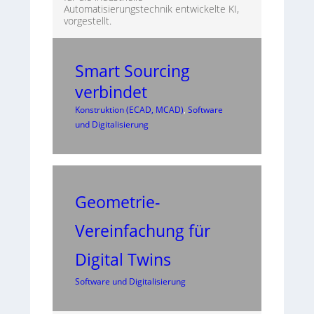
Automatisierungstechnik entwickelte KI,
vorgestellt.
Smart Sourcing
verbindet
Konstruktion (ECAD, MCAD)
, 
Software
und Digitalisierung
Geometrie-
Vereinfachung für
Digital Twins
Software und Digitalisierung