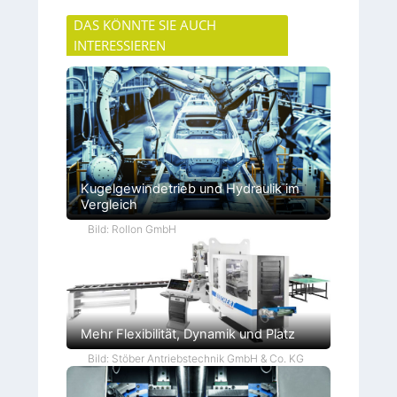
DAS KÖNNTE SIE AUCH
INTERESSIEREN
Kugelgewindetrieb und Hydraulik im
Vergleich
Bild: Rollon GmbH
Mehr Flexibilität, Dynamik und Platz
Bild: Stöber Antriebstechnik GmbH & Co. KG