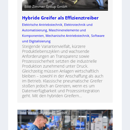
Bild: Zimmer Group GmbH
Hybride Greifer als Effizienztreiber
Elektrische Antriebstechnik
, 
Elektrotechnik und
Automatisierung
, 
Maschinenelemente und
Komponenten
, 
Mechanische Antriebstechnik
, 
Software
und Digitalisierung
Steigende Variantenvielfalt, kürzere
Produktlebenszyklen und wachsende
Anforderungen an Transparenz sowie
Prozesssicherheit setzten die industrielle
Produktion zunehmend unter Druck.
Gleichzeitig müssen Anlagen wirtschaftlich
bleiben – sowohl in der Anschaffung als auch
im Betrieb. Klassische pneumatische Greifer
stoßen jedoch an Grenzen, wenn es um
Datenverfügbarkeit und Prozessintegration
geht. Mit den hybriden Greifern…
Bild: Weber- Hydraulik GmbH