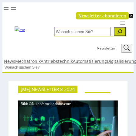
LinkedIn
Newsletter abonnieren
Search
LinkedIn
Newsletter
News
Mechatronik
Antriebstechnik
Automatisierung
Digitalisierun
Search
[ME] NEWSLETTER 8 2024
Bild: ©Nikon/stock.adobe.com