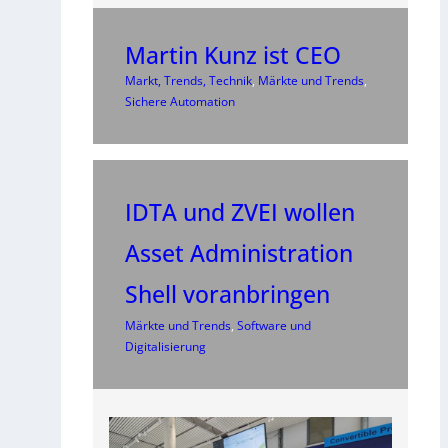
Martin Kunz ist CEO
Markt, Trends, Technik
, 
Märkte und Trends
, 
Sichere Automation
IDTA und ZVEI wollen
Asset Administration
Shell voranbringen
Märkte und Trends
, 
Software und
Digitalisierung