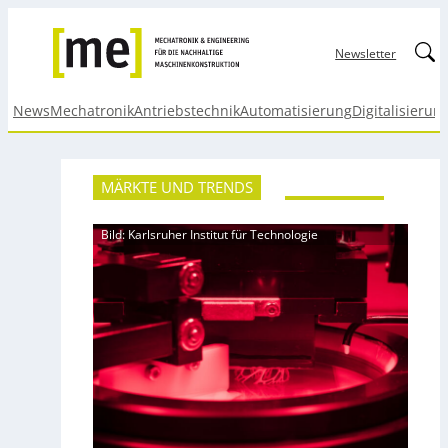
Linked
Newsletter
News
Mechatronik
Antriebstechnik
Automatisierung
Digitalisierun
MÄRKTE UND TRENDS
Bild: Karlsruher Institut für Technologie