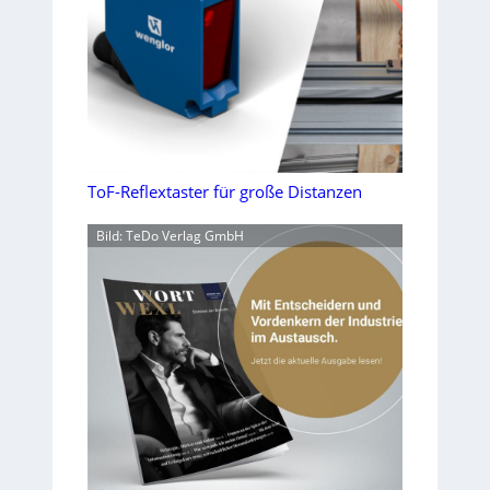
ToF-Reflextaster für große Distanzen
Bild: TeDo Verlag GmbH