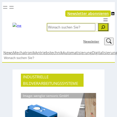
LinkedIn
Newsletter abonnieren
Search
LinkedIn
Newsletter
News
Mechatronik
Antriebstechnik
Automatisierung
Digitalisierun
Search
INDUSTRIELLE
BILDVERARBEITUNGSSYSTEME
Image: wenglor sensoric GmbH