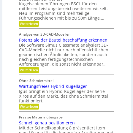
m
e
Kugelschienenführungen BSCL für den
e
u
s
a
mittleren Leistungsbereich weiterentwickelt:
i
b
n
t
Neu im Programm sind mehrteilige
t
h
u
d
s
Führungsschienen mit bis zu 50m Länge,…
u
e
n
P
t
:
Weiterlesen
r
i
d
l
F
o
e
t
H
ü
a
f
Analyse von 3D-CAD-Modellen
r
n
s
y
t
f
Potenziale der Bauteilbeschaffung erkennen
m
t
g
d
e
z
Die Software Simus Classmate analysiert 3D-
a
e
r
r
h
CAD-Modelle nicht nur nach offensichtlichen
b
r
c
a
geometrischen Ähnlichkeiten, sondern auch
a
f
F
h
nach gleichen fertigungstechnischen
d
u
l
ä
Anforderungen, die sonst nicht erkennbar…
n
e
e
l
l
x
:
i
Weiterlesen
n
i
l
i
P
k
k
b
o
e
Ohne Schmiermittel
i
t
i
v
Wartungsfreies Hybrid-Kugellager
l
e
m
i
e
n
Igus bringt ein Hybrid-Kugellager der Serie
V
t
z
Xiros auf den Markt, das ohne Schmiermittel
r
ä
i
e
funktioniert.
m
t
a
r
:
Weiterlesen
l
e
W
g
e
i
a
d
l
Präzise Materialübergabe
d
r
e
e
Schnell genau positionieren
t
r
e
u
Mit der Schnellkopplung 8 präsentiert Item
i
B
n
n
a
eine Lösung für die temporäre Arretierung und
c