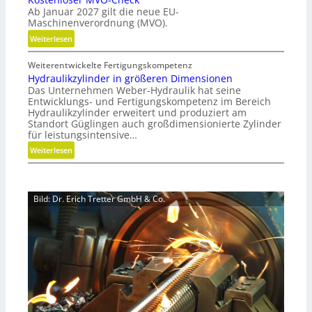
r
a
Ab Januar 2027 gilt die neue EU-
i
c
Maschinenverordnung (MVO).
d
h
:
Weiterlesen
e
h
K
G
a
Weiterentwickelte Fertigungskompetenz
o
r
l
Hydraulikzylinder in größeren Dimensionen
s
e
t
Das Unternehmen Weber-Hydraulik hat seine
t
i
i
Entwicklungs- und Fertigungskompetenz im Bereich
e
f
Hydraulikzylinder erweitert und produziert am
g
n
e
Standort Güglingen auch großdimensionierte Zylinder
e
l
für leistungsintensive…
r
W
o
a
:
Weiterlesen
e
s
l
H
r
e
s
y
k
r
E
d
z
M
Bild: Dr. Erich Tretter GmbH & Co.
ff
r
e
V
i
a
u
O
z
u
g
-
i
l
b
C
e
i
a
h
n
k
u
e
z
z
p
c
t
y
r
k
r
l
o