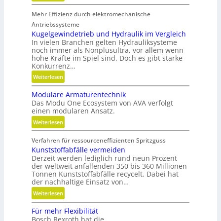
h
n
M
e
e
Mehr Effizienz durch elektromechanische
e
r
n
h
Antriebssysteme
B
r
Kugelgewindetrieb und Hydraulik im Vergleich
e
In vielen Branchen gelten Hydrauliksysteme
F
d
noch immer als Nonplusultra, vor allem wenn
l
i
hohe Kräfte im Spiel sind. Doch es gibt starke
e
Konkurrenz…
e
x
n
:
Weiterlesen
i
k
K
b
Modulare Armaturentechnik
n
u
i
Das Modu One Ecosystem von AVA verfolgt
a
g
l
einen modularen Ansatz.
u
e
i
:
Weiterlesen
f
l
t
M
m
g
ä
Verfahren für ressourceneffizienten Spritzguss
o
i
e
t
Kunststoffabfälle vermeiden
d
t
w
,
Derzeit werden lediglich rund neun Prozent
u
s
i
D
der weltweit anfallenden 350 bis 360 Millionen
l
e
n
y
Tonnen Kunststoffabfälle recycelt. Dabei hat
a
c
d
der nachhaltige Einsatz von…
n
r
h
e
a
:
Weiterlesen
e
s
t
m
K
A
F
r
Für mehr Flexibilität
i
u
r
r
i
Bosch Rexroth hat die
k
n