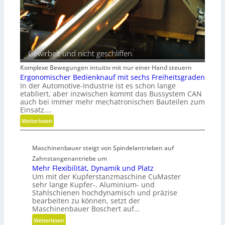
e
i
z
i
n
e
b
d
s
e
e
s
r
r
e
Gewirbelt und nicht geschliffen
i
n
Komplexe Bewegungen intuitiv mit nur einer Hand steuern
g
Ergonomischer Bedienknauf mit sechs Freiheitsgraden
r
In der Automotive-Industrie ist es schon lange
etabliert, aber inzwischen kommt das Bussystem CAN
ö
auch bei immer mehr mechatronischen Bauteilen zum
ß
Einsatz.…
e
:
Weiterlesen
r
E
e
r
n
Maschinenbauer steigt von Spindelantrieben auf
g
D
Zahnstangenantriebe um
o
i
Mehr Flexibilität, Dynamik und Platz
n
m
Um mit der Kupferstanzmaschine CuMaster
o
e
sehr lange Kupfer-, Aluminium- und
m
n
Stahlschienen hochdynamisch und präzise
i
s
bearbeiten zu können, setzt der
s
i
Maschinenbauer Boschert auf…
c
o
:
Weiterlesen