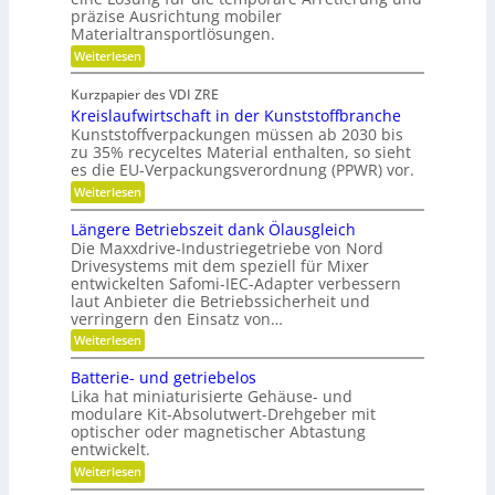
g
u
präzise Ausrichtung mobiler
h
s
t
Materialtransportlösungen.
f
e
:
r
Weiterlesen
i
S
e
l
c
i
b
Kurzpapier des VDI ZRE
h
e
e
Kreislaufwirtschaft in der Kunststoffbranche
n
s
s
e
H
Kunststoffverpackungen müssen ab 2030 bis
c
l
y
zu 35% recyceltes Material enthalten, so sieht
h
l
b
a
es die EU-Verpackungsverordnung (PPWR) vor.
g
r
f
:
Weiterlesen
e
i
f
K
n
d
u
r
a
-
Längere Betriebszeit dank Ölausgleich
n
e
u
K
g
Die Maxxdrive-Industriegetriebe von Nord
i
p
u
e
Drivesystems mit dem speziell für Mixer
s
o
g
r
entwickelten Safomi-IEC-Adapter verbessern
l
s
e
k
laut Anbieter die Betriebssicherheit und
a
i
l
e
u
verringern den Einsatz von…
t
l
n
f
i
a
n
:
Weiterlesen
w
o
g
e
L
i
n
e
n
ä
Batterie- und getriebelos
r
i
r
n
t
Lika hat miniaturisierte Gehäuse- und
e
g
s
r
modulare Kit-Absolutwert-Drehgeber mit
e
c
e
optischer oder magnetischer Abtastung
r
h
n
entwickelt.
e
a
B
f
:
Weiterlesen
e
t
B
t