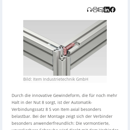
(zwei Gewinde) und zwei Automatikverbindern
beschleunigt den Aufbau von Räumen und
Ständerwerken durch effiziente paarweise Nutzung. Der
F8S40
ergänzt einen Nutenstein F und einen
zusätzlichen Gewindestift für sichere Vorpositionierung
und eine ESD‑sichere Verbindung durch Aufbrechen der
Eloxalschicht. Abschließend wird erwähnt, dass die
Audioaufnahme KI‑generiert und vom Tedo Verlag
bereitgestellt wurde.
Bild: Item Industrietechnik GmbH
Durch die innovative Gewindeform, die für noch mehr
Halt in der Nut 8 sorgt, ist der Automatik-
Verbindungssatz 8 S von Item axial besonders
belastbar. Bei der Montage zeigt sich der Verbinder
besonders anwenderfreundlich: Die vormontierte,