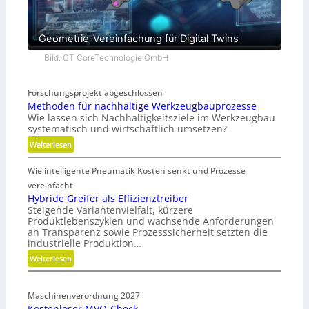
Geometrie-Vereinfachung für Digital Twins
Bild: CT CoreTechnologie GmbH
Forschungsprojekt abgeschlossen
Methoden für nachhaltige Werkzeugbauprozesse
Wie lassen sich Nachhaltigkeitsziele im Werkzeugbau
systematisch und wirtschaftlich umsetzen?
:
Weiterlesen
M
Wie intelligente Pneumatik Kosten senkt und Prozesse
e
t
vereinfacht
h
Hybride Greifer als Effizienztreiber
Steigende Variantenvielfalt, kürzere
o
Produktlebenszyklen und wachsende Anforderungen
d
an Transparenz sowie Prozesssicherheit setzten die
e
industrielle Produktion…
n
:
Weiterlesen
f
H
ü
y
r
Maschinenverordnung 2027
b
n
Kostenloser MVO-Check