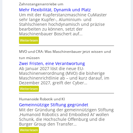
g
h
Zahnstangenantriebe um
d
e
r
Mehr Flexibilität, Dynamik und Platz
a
t
Um mit der Kupferstanzmaschine CuMaster
S
n
r
sehr lange Kupfer-, Aluminium- und
t
k
i
Stahlschienen hochdynamisch und präzise
e
Ö
bearbeiten zu können, setzt der
e
i
l
Maschinenbauer Boschert auf…
b
f
a
:
Weiterlesen
e
i
u
M
l
g
s
MVO und CRA: Was Maschinenbauer jetzt wissen und
e
o
k
g
h
s
tun müssen
e
l
r
Zwei Fristen, eine Verantwortung
i
e
Ab Januar 2027 löst die neue EU-
F
t
i
Maschinenverordnung (MVO) die bisherige
l
u
c
Maschinenrichtlinie ab – und kurz darauf, im
e
n
Dezember 2027, greift der Cyber…
h
x
d
:
Weiterlesen
i
Z
P
b
w
Humanoide Robotik und KI
r
e
i
Gemeinnützige Stiftung gegründet
ä
i
l
F
Mit der Gründung der gemeinnützigen Stiftung
z
r
i
‚Humanoid Robotics and Embodied AI‘ wollen
i
i
Schunk, die Hochschule Offenburg und die
t
s
s
Burger Group den Transfer…
ä
t
i
:
e
Weiterlesen
t
o