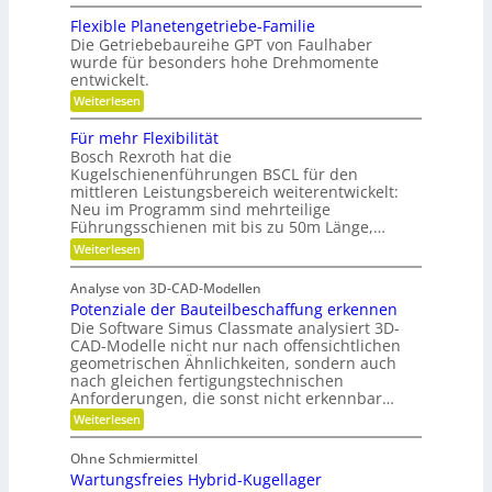
G
n
,
e
,
n
Flexible Planetengetriebe-Familie
D
m
e
Die Getriebebaureihe GPT von Faulhaber
e
i
y
wurde für besonders hohe Drehmomente
i
n
n
entwickelt.
n
e
a
n
V
:
Weiterlesen
ü
e
m
F
t
r
l
Für mehr Flexibilität
i
z
a
e
Bosch Rexroth hat die
i
k
n
x
g
Kugelschienenführungen BSCL für den
t
i
u
e
w
mittleren Leistungsbereich weiterentwickelt:
b
n
S
o
Neu im Programm sind mehrteilige
l
t
r
d
e
Führungsschienen mit bis zu 50m Länge,…
i
t
P
P
:
Weiterlesen
f
u
l
l
F
t
n
a
ü
u
g
a
n
Analyse von 3D-CAD-Modellen
r
n
e
t
Potenziale der Bauteilbeschaffung erkennen
m
g
t
z
e
Die Software Simus Classmate analysiert 3D-
g
e
h
e
CAD-Modelle nicht nur nach offensichtlichen
n
r
g
geometrischen Ähnlichkeiten, sondern auch
g
F
r
e
nach gleichen fertigungstechnischen
l
ü
t
Anforderungen, die sonst nicht erkennbar…
e
n
r
x
d
:
Weiterlesen
i
i
e
P
e
b
t
o
b
Ohne Schmiermittel
i
t
e
Wartungsfreies Hybrid-Kugellager
l
e
-