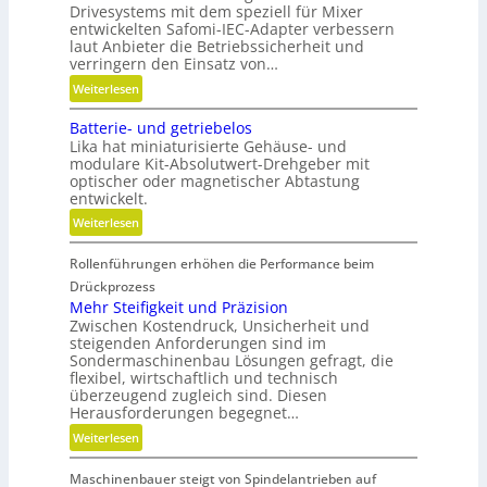
Drivesystems mit dem speziell für Mixer
entwickelten Safomi-IEC-Adapter verbessern
laut Anbieter die Betriebssicherheit und
verringern den Einsatz von…
:
Weiterlesen
L
Batterie- und getriebelos
ä
Lika hat miniaturisierte Gehäuse- und
n
modulare Kit-Absolutwert-Drehgeber mit
g
optischer oder magnetischer Abtastung
e
entwickelt.
r
:
Weiterlesen
e
B
B
Rollenführungen erhöhen die Performance beim
a
e
t
Drückprozess
t
t
Mehr Steifigkeit und Präzision
r
Zwischen Kostendruck, Unsicherheit und
e
i
steigenden Anforderungen sind im
r
e
Sondermaschinenbau Lösungen gefragt, die
i
flexibel, wirtschaftlich und technisch
b
e
überzeugend zugleich sind. Diesen
s
-
Herausforderungen begegnet…
z
u
:
Weiterlesen
e
n
M
i
d
Maschinenbauer steigt von Spindelantrieben auf
e
t