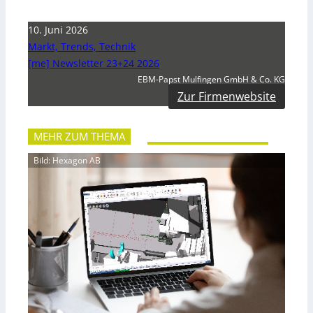
10. Juni 2026
Markt, Trends, Technik
[me] Newsletter 23+24 2026
EBM-Papst Mulfingen GmbH & Co. KG
Zur Firmenwebsite
MEHR ZUM THEMA
Bild: Hexagon AB