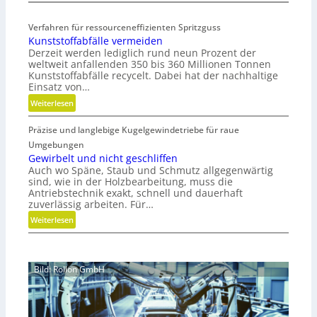
K
m
o
i
Verfahren für ressourceneffizienten Spritzguss
s
s
Kunststoffabfälle vermeiden
t
c
Derzeit werden lediglich rund neun Prozent der
e
h
weltweit anfallenden 350 bis 360 Millionen Tonnen
n
e
Kunststoffabfälle recycelt. Dabei hat der nachhaltige
l
r
Einsatz von…
o
B
:
Weiterlesen
s
e
K
e
d
Präzise und langlebige Kugelgewindetriebe für raue
u
r
i
n
Umgebungen
M
e
s
Gewirbelt und nicht geschliffen
V
n
Auch wo Späne, Staub und Schmutz allgegenwärtig
t
O
k
sind, wie in der Holzbearbeitung, muss die
s
-
Antriebstechnik exakt, schnell und dauerhaft
n
t
zuverlässig arbeiten. Für…
C
a
o
h
u
:
Weiterlesen
f
e
f
G
f
c
m
e
a
k
i
w
b
Bild: Rollon GmbH
t
i
f
s
r
ä
e
b
l
c
e