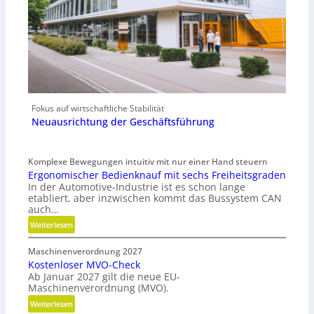
Fokus auf wirtschaftliche Stabilität
Neuausrichtung der Geschäftsführung
Komplexe Bewegungen intuitiv mit nur einer Hand steuern
Ergonomischer Bedienknauf mit sechs Freiheitsgraden
In der Automotive-Industrie ist es schon lange
etabliert, aber inzwischen kommt das Bussystem CAN
auch…
:
Weiterlesen
E
Maschinenverordnung 2027
r
Kostenloser MVO-Check
g
Ab Januar 2027 gilt die neue EU-
o
Maschinenverordnung (MVO).
n
:
Weiterlesen
o