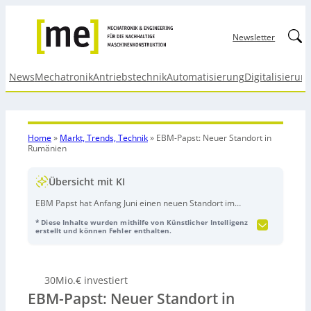
Linked
Newsletter
News
Mechatronik
Antriebstechnik
Automatisierung
Digitalisierun
Home
»
Markt, Trends, Technik
»
EBM-Papst: Neuer Standort in
Rumänien
Übersicht mit KI
EBM Papst hat Anfang Juni einen neuen Standort im
rumänischen Oradea eröffnet und dafür rund 30
* Diese Inhalte wurden mithilfe von Künstlicher Intelligenz
Millionen Euro investiert. Der Bau wurde in zehn
erstellt und können Fehler enthalten.
Monaten auf einem etwa 5,5 Hektar großen Grundstück
realisiert und umfasst insgesamt 9.200 Quadratmeter
Bruttogrundfläche mit Bereichen für Forschung und
30Mio.€ investiert
Entwicklung, Produktion, Lager/Logistik sowie Büro und
EBM-Papst: Neuer Standort in
Verwaltung; zudem gibt es Erweiterungspotenzial von
bis zu 10.000 Quadratmetern. Bei Planung und