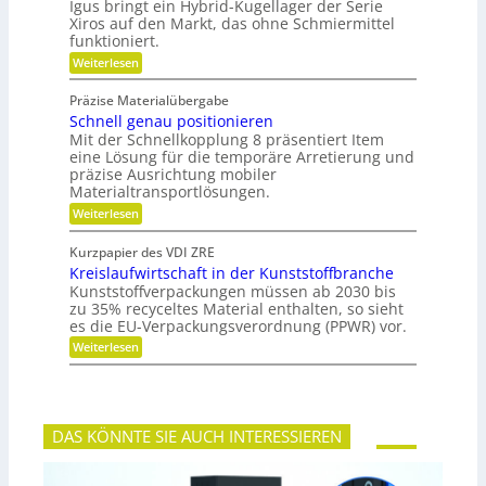
i
n
Igus bringt ein Hybrid-Kugellager der Serie
F
t
z
Xiros auf den Markt, das ohne Schmiermittel
a
ä
i
m
funktioniert.
t
a
i
:
Weiterlesen
l
l
W
e
i
a
d
e
Präzise Materialübergabe
r
e
Schnell genau positionieren
t
r
u
Mit der Schnellkopplung 8 präsentiert Item
B
n
a
eine Lösung für die temporäre Arretierung und
g
u
präzise Ausrichtung mobiler
s
t
Materialtransportlösungen.
f
e
:
r
Weiterlesen
i
S
e
l
c
i
b
Kurzpapier des VDI ZRE
h
e
e
Kreislaufwirtschaft in der Kunststoffbranche
n
s
s
e
H
Kunststoffverpackungen müssen ab 2030 bis
c
l
y
zu 35% recyceltes Material enthalten, so sieht
h
l
b
a
es die EU-Verpackungsverordnung (PPWR) vor.
g
r
f
:
Weiterlesen
e
i
f
K
n
d
u
r
a
-
n
e
u
K
g
i
p
u
e
s
o
g
r
DAS KÖNNTE SIE AUCH INTERESSIEREN
l
s
e
k
a
i
l
e
u
t
l
n
f
i