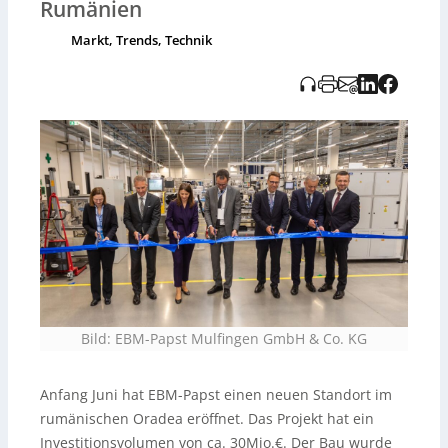
Rumänien
Umsetzung standen Energieeffizienz und nachhaltige
Flächennutzung im Fokus – unter anderem durch
Markt, Trends, Technik
intelligentes Gebäudemanagement, Photovoltaik zur
Eigenstromversorgung und begrünte Flächen. In den
nächsten fünf Jahren sollen weitere Arbeitsplätze
entstehen, vor allem in Produktion, Service und
Administration; derzeit beschäftigt das Unternehmen in
Rumänien rund 200 Mitarbeitende.
Bild: EBM-Papst Mulfingen GmbH & Co. KG
Anfang Juni hat EBM-Papst einen neuen Standort im
rumänischen Oradea eröffnet. Das Projekt hat ein
Investitionsvolumen von ca. 30Mio.€. Der Bau wurde