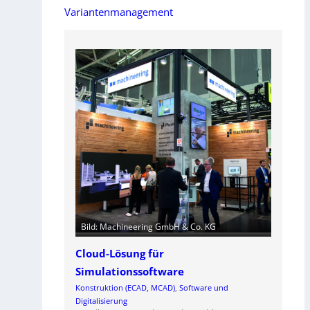
Variantenmanagement
Bild: Machineering GmbH & Co. KG
Cloud-Lösung für
Simulationssoftware
Konstruktion (ECAD, MCAD)
, 
Software und
Digitalisierung