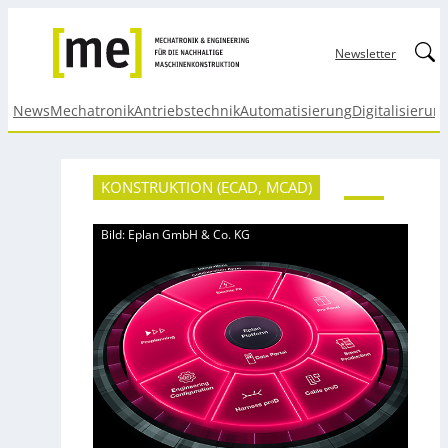
Linked
Newsletter
News
Mechatronik
Antriebstechnik
Automatisierung
Digitalisierun
KONSTRUKTION (ECAD, MCAD)
Bild: Eplan GmbH & Co. KG