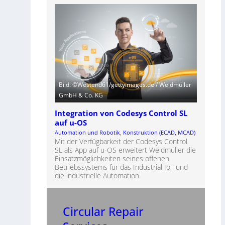
Bild: ©Westend61/gettyimages.de / Weidmüller
GmbH & Co. KG
Integration von Codesys Control SL
auf u-OS
Automation und Robotik
, 
Konstruktion (ECAD, MCAD)
Mit der Verfügbarkeit der Codesys Control
SL als App auf u-OS erweitert Weidmüller die
Einsatzmöglichkeiten seines offenen
Betriebssystems für das Industrial IoT und
die industrielle Automation.
Circular Repair