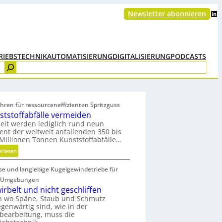
LinkedIn
Newsletter abonnieren
RIEBSTECHNIK
AUTOMATISIERUNG
DIGITALISIERUNG
PODCASTS
hren für ressourceneffizienten Spritzguss
ststoffabfälle vermeiden
eit werden lediglich rund neun
ent der weltweit anfallenden 350 bis
Millionen Tonnen Kunststoffabfälle…
:
erlesen
K
ise und langlebige Kugelgewindetriebe für
u
n
 Umgebungen
s
irbelt und nicht geschliffen
t
h wo Späne, Staub und Schmutz
egenwärtig sind, wie in der
s
bearbeitung, muss die
t