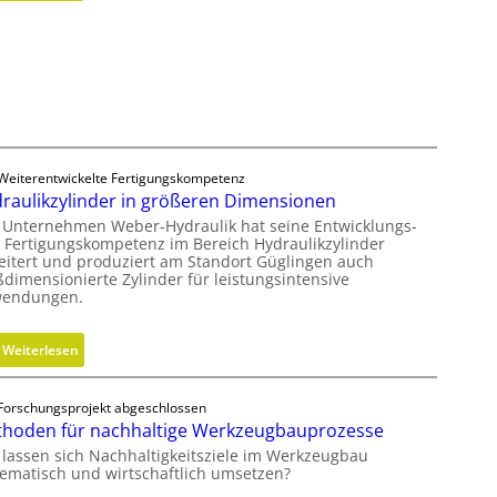
K
s
o
c
s
h
t
e
e
r
n
B
l
e
o
Weiterentwickelte Fertigungskompetenz
d
s
raulikzylinder in größeren Dimensionen
i
e
 Unternehmen Weber-Hydraulik hat seine Entwicklungs-
e
r
 Fertigungskompetenz im Bereich Hydraulikzylinder
n
eitert und produziert am Standort Güglingen auch
M
k
ßdimensionierte Zylinder für leistungsintensive
V
endungen.
n
O
a
-
u
:
Weiterlesen
C
f
H
h
m
y
e
Forschungsprojekt abgeschlossen
i
d
c
hoden für nachhaltige Werkzeugbauprozesse
t
r
k
 lassen sich Nachhaltigkeitsziele im Werkzeugbau
s
a
tematisch und wirtschaftlich umsetzen?
e
u