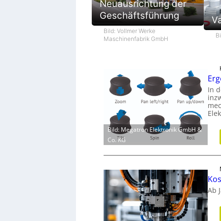
Neuausrichtung der
Geschäftsführung
V
Bild: Vollmer Werke
B
Maschinenfabrik GmbH
Erg
In d
inz
mec
Ele
Bild: Megatron Elektronik GmbH &
Co. KG
Kos
Ab 