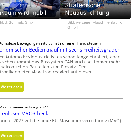
Strategische
akuum wird mobil
Neuausrichtung
ild: J. Schmalz GmbH
Bild: Aerzener Maschinenfabrik
GmbH
Komplexe Bewegungen intuitiv mit nur einer Hand steuern
onomischer Bedienknauf mit sechs Freiheitsgraden
er Automotive-Industrie ist es schon lange etabliert, aber
wischen kommt das Bussystem CAN auch bei immer mehr
hatronischen Bauteilen zum Einsatz. Der
ktronikanbieter Megatron reagiert auf diesen…
:
Weiterlesen
E
r
g
Maschinenverordnung 2027
tenloser MVO-Check
o
n
Januar 2027 gilt die neue EU-Maschinenverordnung (MVO).
o
m
:
Weiterlesen
i