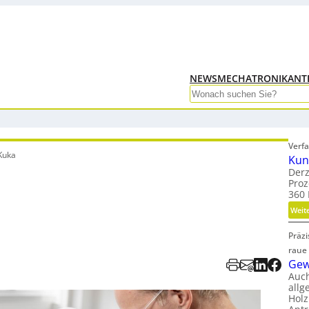
NEWS
MECHATRONIK
ANT
Search
Verfa
Kuka
Kun
Derz
Proz
360 
a
Weit
Präz
raue
Gew
Auc
allg
Holz