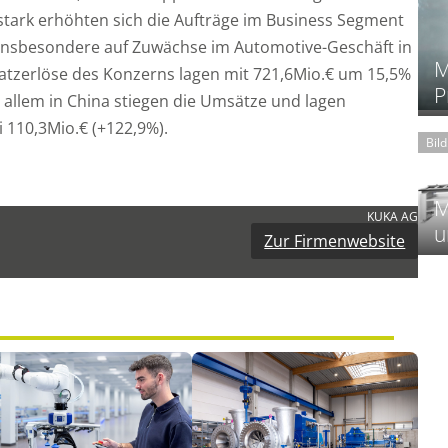
tark erhöhten sich die Aufträge im Business Segment
 insbesondere auf Zuwächse im Automotive-Geschäft in
M
tzerlöse des Konzerns lagen mit 721,6Mio.€ um 15,5%
P
 allem in China stiegen die Umsätze und lagen
 110,3Mio.€ (+122,9%).
Bil
M
KUKA AG
u
Zur Firmenwebsite