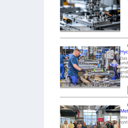
Bild: Cigus GmbH
Hyd
Das
und
erw
gro
Anw
Bild: Weber- Hydraulik GmbH
Met
Wie
sys