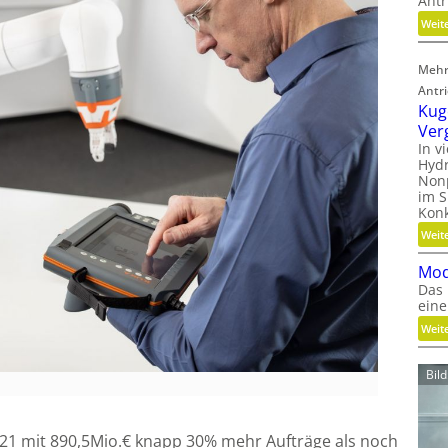
Antr
Weit
Mehr
Antr
Kug
Ver
In v
Hydr
Nonp
im S
Kon
Weit
Mod
Das 
eine
Weit
Bil
021 mit 890,5Mio.€ knapp 30% mehr Aufträge als noch