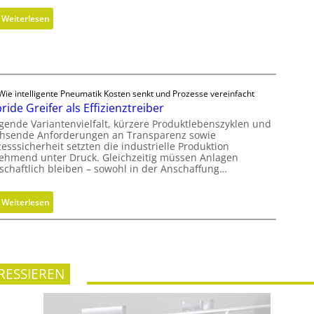
c
l
:
Weiterlesen
h
i
M
s
k
e
F
z
t
r
y
h
e
l
o
Wie intelligente Pneumatik Kosten senkt und Prozesse vereinfacht
i
i
ride Greifer als Effizienztreiber
d
h
n
e
igende Variantenvielfalt, kürzere Produktlebenszyklen und
e
d
hsende Anforderungen an Transparenz sowie
n
i
e
esssicherheit setzten die industrielle Produktion
f
t
ehmend unter Druck. Gleichzeitig müssen Anlagen
r
ü
tschaftlich bleiben – sowohl in der Anschaffung…
s
i
r
g
n
n
r
g
:
Weiterlesen
a
a
r
H
c
d
ö
y
h
e
ß
b
h
n
e
r
a
RESSIEREN
r
i
l
e
d
t
n
e
i