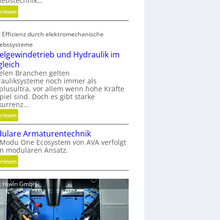
iebstechnik…
o
:
erlesen
f
G
f
e
a
 Effizienz durch elektromechanische
w
b
iebssysteme
i
f
elgewindetrieb und Hydraulik im
r
ä
gleich
b
l
ielen Branchen gelten
e
l
auliksysteme noch immer als
l
e
lusultra, vor allem wenn hohe Kräfte
t
piel sind. Doch es gibt starke
v
kurrenz…
u
e
n
:
erlesen
r
d
K
m
ulare Armaturentechnik
n
u
e
Modu One Ecosystem von AVA verfolgt
i
g
i
n modularen Ansatz.
c
e
d
h
:
erlesen
l
e
t
M
g
n
g
o
e
d: Hiwin GmbH
e
d
w
s
u
i
c
l
n
h
a
d