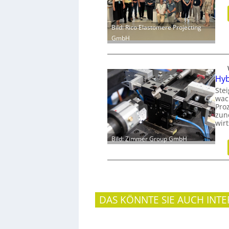
Bild: Rico Elastomere Projecting
GmbH
Hyb
Ste
wac
Proz
zun
wir
Bild: Zimmer Group GmbH
DAS KÖNNTE SIE AUCH INTE